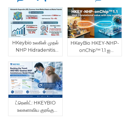
HKeybio உலகின் முதல்
HKeyBio HKEY-NHP-
NHP Hidradenitis
onChip™ 1.1 ஐ
Suppurativa மாடலை
அறிமுகப்படுத்துகிறது:
உயர் மருத்துவ
ஆட்டோ இம்யூன் மற்றும்
நிலைத்தன்மையுடன்
ஒவ்வாமை
உலகளாவிய மருந்து R&D
நோய்களுக்கான உலகின்
தடையைச் சமாளிக்க
முதல் NHP இன் விட்ரோ
அறிமுகப்படுத்துகிறது
மாடல்
ட்ரெண்ட்: HKEYBIO
உலகளாவிய குரங்கு
பற்றாக்குறைக்கு மத்தியில்
NHP ஆட்டோ இம்யூன்