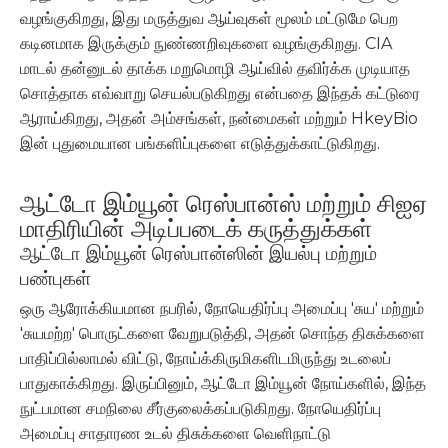
வழங்குகிறது, இது மருத்துவ ஆய்வுகள் மூலம் மட்டுமே பெற
கடினமாக இருக்கும் நுண்ணறிவுகளை வழங்குகிறது. CIA
மாடல் தன்னுடல் தாக்க மறுமொழி ஆய்வில் தவிர்க்க முடியாத
சொத்தாக எவ்வாறு செயல்படுகிறது என்பதை இந்தக் கட்டுரை
ஆராய்கிறது, அதன் அம்சங்கள், நன்மைகள் மற்றும் HkeyBio
இன் புதுமையான பங்களிப்புகளை எடுத்துக்காட்டுகிறது.
ஆட்டோ இம்யூன் ரெஸ்பான்ஸ் மற்றும் சிஐஏ
மாதிரியின் அடிப்படைக் கருத்துக்கள்
ஆட்டோ இம்யூன் ரெஸ்பான்ஸின் இயல்பு மற்றும்
பண்புகள்
ஒரு ஆரோக்கியமான நபரில், நோயெதிர்ப்பு அமைப்பு 'சுய' மற்றும்
'சுயமற்ற' பொருட்களை வேறுபடுத்தி, அதன் சொந்த திசுக்களை
பாதிப்பில்லாமல் விட்டு, நோய்க்கிருமிகளிடமிருந்து உடலைப்
பாதுகாக்கிறது. இருப்பினும், ஆட்டோ இம்யூன் நோய்களில், இந்த
நுட்பமான சமநிலை சீர்குலைக்கப்படுகிறது. நோயெதிர்ப்பு
அமைப்பு சாதாரண உடல் திசுக்களை வெளிநாட்டு