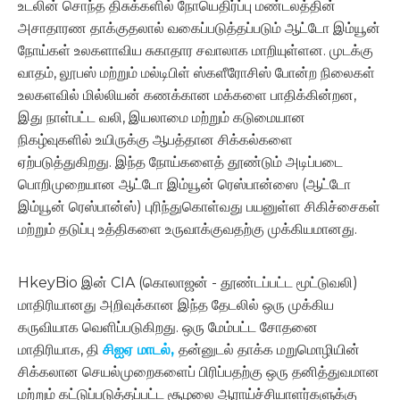
உடலின் சொந்த திசுக்களில் நோயெதிர்ப்பு மண்டலத்தின்
அசாதாரண தாக்குதலால் வகைப்படுத்தப்படும் ஆட்டோ இம்யூன்
நோய்கள் உலகளாவிய சுகாதார சவாலாக மாறியுள்ளன. முடக்கு
வாதம், லூபஸ் மற்றும் மல்டிபிள் ஸ்களீரோசிஸ் போன்ற நிலைகள்
உலகளவில் மில்லியன் கணக்கான மக்களை பாதிக்கின்றன,
இது நாள்பட்ட வலி, இயலாமை மற்றும் கடுமையான
நிகழ்வுகளில் உயிருக்கு ஆபத்தான சிக்கல்களை
ஏற்படுத்துகிறது. இந்த நோய்களைத் தூண்டும் அடிப்படை
பொறிமுறையான ஆட்டோ இம்யூன் ரெஸ்பான்ஸை (ஆட்டோ
இம்யூன் ரெஸ்பான்ஸ்) புரிந்துகொள்வது பயனுள்ள சிகிச்சைகள்
மற்றும் தடுப்பு உத்திகளை உருவாக்குவதற்கு முக்கியமானது.
HkeyBio இன் CIA (கொலாஜன் - தூண்டப்பட்ட மூட்டுவலி)
மாதிரியானது அறிவுக்கான இந்த தேடலில் ஒரு முக்கிய
கருவியாக வெளிப்படுகிறது. ஒரு மேம்பட்ட சோதனை
மாதிரியாக, தி
சிஐஏ மாடல்,
தன்னுடல் தாக்க மறுமொழியின்
சிக்கலான செயல்முறைகளைப் பிரிப்பதற்கு ஒரு தனித்துவமான
மற்றும் கட்டுப்படுத்தப்பட்ட சூழலை ஆராய்ச்சியாளர்களுக்கு