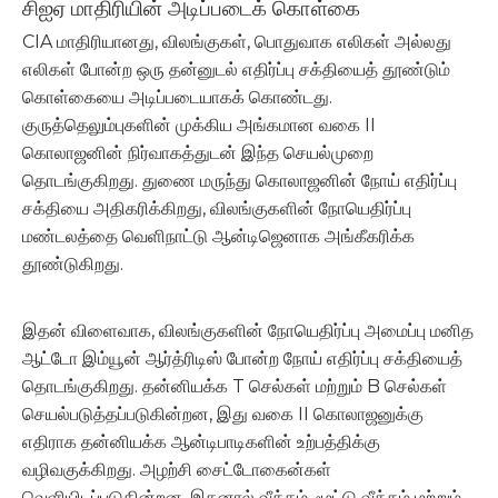
சிஐஏ மாதிரியின் அடிப்படைக் கொள்கை
CIA மாதிரியானது, விலங்குகள், பொதுவாக எலிகள் அல்லது
எலிகள் போன்ற ஒரு தன்னுடல் எதிர்ப்பு சக்தியைத் தூண்டும்
கொள்கையை அடிப்படையாகக் கொண்டது.
குருத்தெலும்புகளின் முக்கிய அங்கமான வகை II
கொலாஜனின் நிர்வாகத்துடன் இந்த செயல்முறை
தொடங்குகிறது. துணை மருந்து கொலாஜனின் நோய் எதிர்ப்பு
சக்தியை அதிகரிக்கிறது, விலங்குகளின் நோயெதிர்ப்பு
மண்டலத்தை வெளிநாட்டு ஆன்டிஜெனாக அங்கீகரிக்க
தூண்டுகிறது.
இதன் விளைவாக, விலங்குகளின் நோயெதிர்ப்பு அமைப்பு மனித
ஆட்டோ இம்யூன் ஆர்த்ரிடிஸ் போன்ற நோய் எதிர்ப்பு சக்தியைத்
தொடங்குகிறது. தன்னியக்க T செல்கள் மற்றும் B செல்கள்
செயல்படுத்தப்படுகின்றன, இது வகை II கொலாஜனுக்கு
எதிராக தன்னியக்க ஆன்டிபாடிகளின் உற்பத்திக்கு
வழிவகுக்கிறது. அழற்சி சைட்டோகைன்கள்
வெளியிடப்படுகின்றன, இதனால் வீக்கம், மூட்டு வீக்கம் மற்றும்