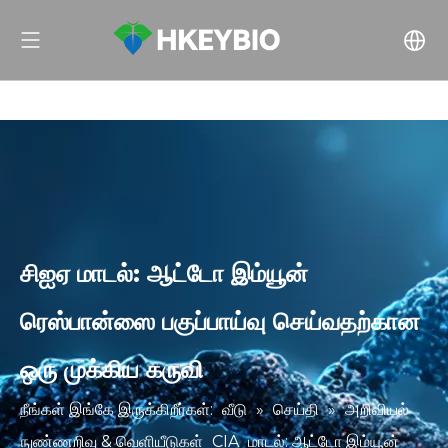
சிஐஏ மாடல்: ஆட்டோ இம்யூன்
ரெஸ்பான்ஸை பகுப்பாய்வு செய்வதற்கான
ஒரு முக்கிய கருவி
நீங்கள் இங்கே இருக்கிறீர்கள்:
வீடு
»
செய்தி
»
அறிவியல்
நுண்ணறிவு & வெளியீடுகள்
CIA
மாடல்: ஆட்டோ இம்யூன்