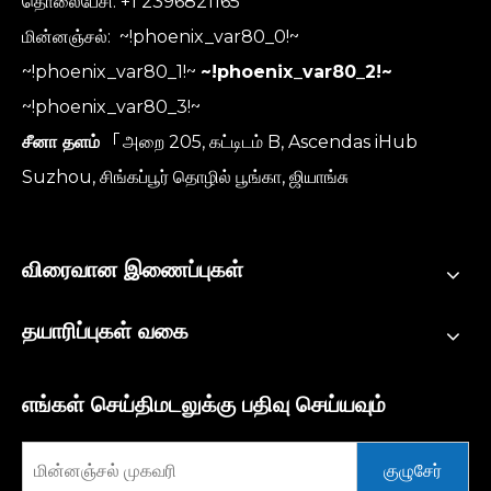
தொலைபேசி: +1 2396821165
மின்னஞ்சல்:
~!phoenix_var80_0!~
~!phoenix_var80_1!~
~!phoenix_var80_2!~
~!phoenix_var80_3!~
சீனா தளம்
「அறை 205, கட்டிடம் B, Ascendas iHub
Suzhou, சிங்கப்பூர் தொழில் பூங்கா, ஜியாங்சு
விரைவான இணைப்புகள்
தயாரிப்புகள் வகை
எங்கள் செய்திமடலுக்கு பதிவு செய்யவும்
குழுசேர்