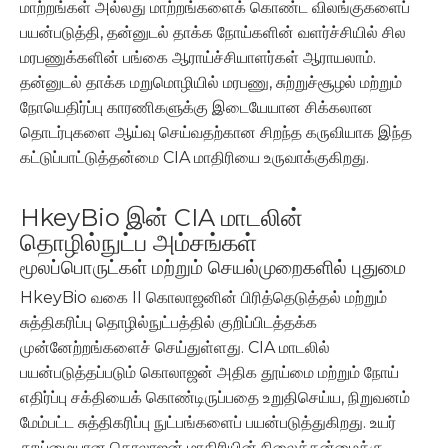
மாற்றங்கள் அல்லது மாற்றங்களைக் கொண்ட விலங்குகளைப்
பயன்படுத்தி, தன்னுடல் தாக்க நோய்களின் வளர்ச்சியில் சில
மரபணுக்களின் பங்கை ஆராய்ச்சியாளர்கள் ஆராயலாம்.
தன்னுடல் தாக்க மறுமொழியில் மரபணு, சுற்றுச்சூழல் மற்றும்
நோயெதிர்ப்பு காரணிகளுக்கு இடையேயான சிக்கலான
தொடர்புகளை ஆய்வு செய்வதற்கான சிறந்த கருவியாக இந்த
கட்டுப்பாட்டுத்தன்மை CIA மாதிரியை உருவாக்குகிறது.
HkeyBio இன் CIA மாடலின்
தொழில்நுட்ப அம்சங்கள்
மூலப்பொருட்கள் மற்றும் செயல்முறைகளில் புதுமை
HkeyBio வகை II கொலாஜனின் பிரித்தெடுத்தல் மற்றும்
சுத்திகரிப்பு தொழில்நுட்பத்தில் குறிப்பிடத்தக்க
முன்னேற்றங்களைச் செய்துள்ளது. CIA மாடலில்
பயன்படுத்தப்படும் கொலாஜன் அதிக தூய்மை மற்றும் நோய்
எதிர்ப்பு சக்தியைக் கொண்டிருப்பதை உறுதிசெய்ய, நிறுவனம்
மேம்பட்ட சுத்திகரிப்பு நுட்பங்களைப் பயன்படுத்துகிறது. உயர்
தூய்மையான கொலாஜன் மாதிரியின் நிலைத்தன்மைக்கு