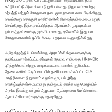
HkeyBio அதன் CIA மாடலுக்கான கடுமையான தரக்
கட்டுப்பாட்டு அமைப்பை நிறுவியுள்ளது. நிறுவனம் உயர்தர
உற்பத்தி மற்றும் சோதனை நடைமுறைகளை கடைபிடிக்கிறது,
வெவ்வேறு தொகுதி மாதிரிகளின் நிலைத்தன்மையை உறுதி
செய்கிறது. இந்த தரப்படுத்தல் ஆராய்ச்சி முடிவுகளின்
நம்பகத்தன்மைக்கு முக்கியமானது, ஏனெனில் இது பல
சோதனைகளில் ஒப்பிடக்கூடிய தரவை அனுமதிக்கிறது.
அதே நேரத்தில், வெவ்வேறு ஆராய்ச்சி தேவைகளுக்கு
தனிப்பயனாக்கப்பட்ட தீர்வுகள் தேவை என்பதை HkeyBio
புரிந்துகொள்கிறது. வாடிக்கையாளர்களின் குறிப்பிட்ட
தேவைகளின் அடிப்படையில் தனிப்பயனாக்கப்பட்ட CIA
மாதிரிகளை நிறுவனம் வழங்க முடியும். இந்த
நெகிழ்வுத்தன்மையானது தன்னுடல் தாக்க மறுமொழியில்
அதிக இலக்கு மற்றும் ஆழமான ஆய்வுகளை மேற்கொள்ள
ஆராய்ச்சியாளர்களுக்கு உதவுகிறது.
எதிர்கால ஆராய்ச்சி திசைகள் மற்றும்