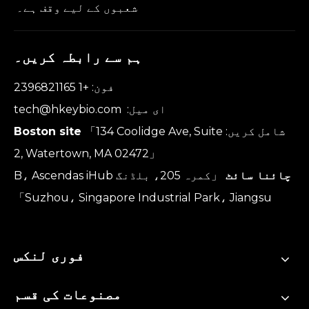
شعبوں کے لیے وقف ہے۔
ہم سے رابطہ کریں۔
فون: +1 2396821165
ای میل:
tech@hkeybio.com
شامل کریں:
「134 Coolidge Ave, Suite
Boston site
2, Watertown, MA 02472」
چائنا سائٹ
「کمرہ 205، بلڈنگ B، Ascendas iHub
Suzhou، Singapore Industrial Park، Jiangsu」
فوری لنکس
مصنوعات کی قسم