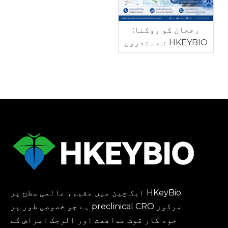
کے لیے اعلیٰ طبی
مستقل مزاجی ہے
رجحان کو روکنا:
HKEYBIO نے بندروں
کی عالمی قلت کے
درمیان NHP
آٹومیمون ماڈل کی
قیمتوں میں کمی کی
HKeyBio ایک چین میں مقیم، عالمی سطح پر
مرکوز preclinical CRO ہے جو خصوصی طور پر
خود کار قوت مدافعت اور الرجک امراض کے