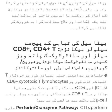
بیٹا سیل کی تباہی کی خاموش ترقی کو نمایاں کرتا
ہے۔ یہ بقیہ β-خلیات کو محفوظ رکھنے اور بیماری
کے آغاز کو روکنے یا اس میں تاخیر کرنے کے لیے
جلد پتہ لگانے اور علاج معالجے کی اہم ضرورت کی
نشاندہی کرتا ہے۔
بیٹا سیل کی تباہی کے پیچھے
سیلولر میکانزم: CD8+, CD4+ T
سیلز اور سائٹوٹوکسک پاتھ ویز
کلیدی سائٹوٹوکسک میکانزم: پرفورین/
گرینزیم، فاس-فاس ایل، اور سائٹوکائنز
β-خلیات پر مدافعتی حملہ بنیادی طور پر خودکار T
خلیات، خاص طور پر CD8+ cytotoxic T lymphocytes
(CTLs) اور CD4+ مددگار T خلیات کے ذریعے کیا
جاتا ہے۔ CD8 + T خلیات کئی راستوں سے براہ راست
β-cell کی ہلاکت میں ثالثی کرتے ہیں:
Perforin/Granzyme Pathway:
CTLs perforin جاری