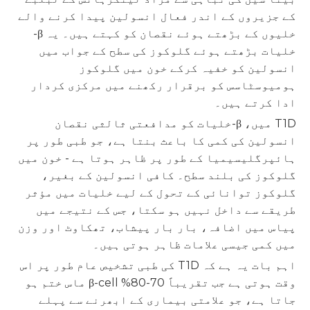
کے جزیروں کے اندر فعال انسولین پیدا کرنے والے
خلیوں کے بڑھتے ہوئے نقصان کو کہتے ہیں۔ یہ β-
خلیات بڑھتے ہوئے گلوکوز کی سطح کے جواب میں
انسولین کو خفیہ کرکے خون میں گلوکوز
ہومیوسٹاسس کو برقرار رکھنے میں مرکزی کردار
ادا کرتے ہیں۔
T1D میں، β-خلیات کو مدافعتی ثالثی نقصان
انسولین کی کمی کا باعث بنتا ہے، جو طبی طور پر
ہائپرگلیسیمیا کے طور پر ظاہر ہوتا ہے - خون میں
گلوکوز کی بلند سطح۔ کافی انسولین کے بغیر،
گلوکوز توانائی کے تحول کے لیے خلیات میں مؤثر
طریقے سے داخل نہیں ہو سکتا، جس کے نتیجے میں
پیاس میں اضافہ، بار بار پیشاب، تھکاوٹ اور وزن
میں کمی جیسی علامات ظاہر ہوتی ہیں۔
اہم بات یہ ہے کہ T1D کی طبی تشخیص عام طور پر اس
وقت ہوتی ہے جب تقریباً 70-80% β-cell ماس ختم ہو
جاتا ہے، جو علامتی بیماری کے ابھرنے سے پہلے