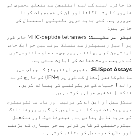
کا جائزہ لینے کے لیے اینٹیجن سے متعلق مخصوص ٹی
خلیوں کا پتہ لگانا اور ان کی خصوصیات کرنا
ضروری ہے۔ کئی جدید ترین تکنیکیں استعمال کی
جاتی ہیں:
ٹیٹرامر سٹیننگ:
MHC-peptide tetramers خاص طور
پر T سیل ریسیپٹرز سے منسلک ہوتے ہیں جو ایک خاص
اینٹیجن کو پہچانتے ہیں، جس سے فلو سائٹومیٹری
کے ذریعے درست شناخت کی اجازت ملتی ہے۔
ELISpot Assays:
مخصوص اینٹیجنز کے جواب میں
سائٹوکائنز (مثال کے طور پر IFN-γ) کو خارج کرنے
والے T خلیات کی فریکوئنسی کی پیمائش کریں،
فنکشنل تشخیص فراہم کرتے ہیں۔
سنگل سیل آر این اے کی ترتیب اور ماس سائٹومیٹری
میں پیشرفت خودکار ٹی خلیوں کی گہری پروفائلنگ
کو مزید قابل بناتی ہے، فینوٹائپک اور فنکشنل
ہیٹروجنیٹی کو ظاہر کرتی ہے جو بیماری کے بڑھنے
اور علاج کے ردعمل کو متاثر کرتی ہے۔