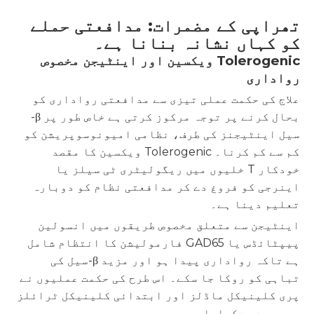
تھراپی کے مضمرات: مدافعتی حملے
کو کہاں نشانہ بنانا ہے۔
Tolerogenic ویکسین اور اینٹیجن مخصوص
رواداری
علاج کی حکمت عملی تیزی سے مدافعتی رواداری کو
بحال کرنے پر توجہ مرکوز کرتی ہے خاص طور پر β-
سیل اینٹیجنز کی طرف، نظامی امیونوسوپریشن کو
کم سے کم کرنا۔ Tolerogenic ویکسین کا مقصد
خودکار T خلیوں میں ریگولیٹری ٹی سیلز یا
اینرجی کو فروغ دے کر مدافعتی نظام کو دوبارہ
تعلیم دینا ہے۔
اینٹیجن سے متعلق مخصوص طریقوں میں انسولین
پیپٹائڈس یا GAD65 فارمولیشن کا انتظام شامل
ہے تاکہ رواداری پیدا ہو اور مزید β-سیل کی
تباہی کو روکا جا سکے۔ اس طرح کی حکمت عملیوں نے
پری کلینیکل ماڈلز اور ابتدائی کلینیکل ٹرائلز
میں وعدہ دکھایا ہے۔