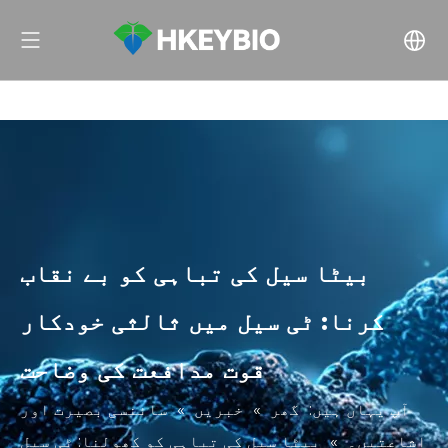
بیٹا سیل کی تباہی کو بے نقاب
کرنا: ٹی سیل میں ثالثی خودکار
قوت مدافعت کی وضاحت
آپ یہاں ہیں:
گھر
»
خبریں
»
سائنسی بصیرت اور
اشاعتیں۔
»
بیٹا سیل کی تباہی کو کھولنا: ٹی سیل