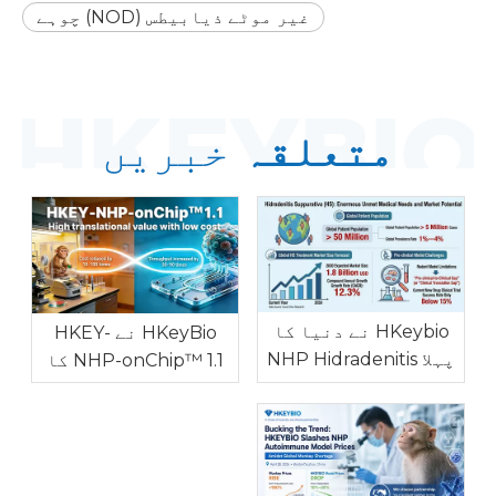
غیر موٹے ذیابیطس (NOD) چوہے
متعلقہ
خبریں
HKeybio نے دنیا کا
HKeyBio نے HKEY-
پہلا NHP Hidradenitis
NHP-onChip™ 1.1 کا
Suppurativa ماڈل
آغاز کیا: آٹو امیون
متعارف کرایا ہے جس
اور الرجک امراض کے
میں عالمی منشیات کی
لیے دنیا کا پہلا NHP
R&D رکاوٹ سے نمٹنے
ان وٹرو ماڈل