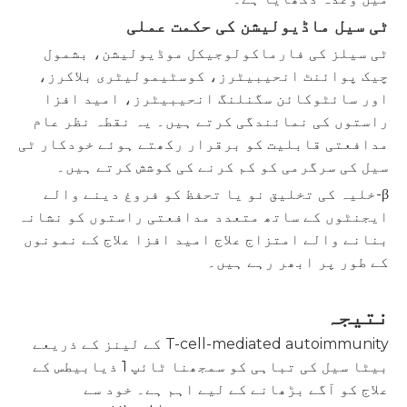
ٹی سیل ماڈیولیشن کی حکمت عملی
ٹی سیلز کی فارماکولوجیکل موڈیولیشن، بشمول
چیک پوائنٹ انحیبیٹرز، کوسٹیمولیٹری بلاکرز،
اور سائٹوکائن سگنلنگ انحیبیٹرز، امید افزا
راستوں کی نمائندگی کرتے ہیں۔ یہ نقطہ نظر عام
مدافعتی قابلیت کو برقرار رکھتے ہوئے خودکار ٹی
سیل کی سرگرمی کو کم کرنے کی کوشش کرتے ہیں۔
β-خلیہ کی تخلیق نو یا تحفظ کو فروغ دینے والے
ایجنٹوں کے ساتھ متعدد مدافعتی راستوں کو نشانہ
بنانے والے امتزاج علاج امید افزا علاج کے نمونوں
کے طور پر ابھر رہے ہیں۔
نتیجہ
T-cell-mediated autoimmunity کے لینز کے ذریعے
بیٹا سیل کی تباہی کو سمجھنا ٹائپ 1 ذیابیطس کے
علاج کو آگے بڑھانے کے لیے اہم ہے۔ خود سے