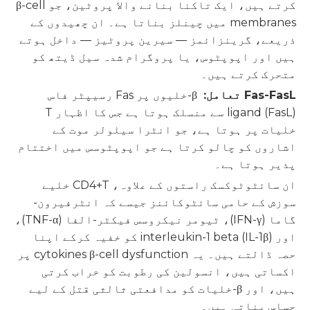
کرتے ہیں، ایک تاکنا بنانے والا پروٹین، جو β-cell
membranes میں چینلز بناتا ہے۔ ان چھیدوں کے
ذریعے، گرینزائمز — سیرین پروٹیز — داخل ہوتے
ہیں اور اپوپٹوس، یا پروگرام شدہ سیل ڈیتھ کو
متحرک کرتے ہیں۔
Fas-FasL تعامل:
β-خلیوں پر Fas رسیپٹر فاس
ligand (FasL) سے منسلک ہوتا ہے جس کا اظہار T
خلیات پر ہوتا ہے، جو انٹرا سیلولر موت کے
اشاروں کو چالو کرتا ہے جو اپوپٹوسس میں اختتام
پذیر ہوتا ہے۔
ان سائٹوٹوکسک راستوں کے علاوہ، CD4+T خلیے
سوزش کے حامی سائٹوکائنز جیسے کہ انٹرفیرون-
گاما (IFN-γ)، ٹیومر نیکروسس فیکٹر-الفا (TNF-α)،
اور interleukin-1 beta (IL-1β) کو خفیہ کرکے اپنا
حصہ ڈالتے ہیں۔ یہ cytokines β-cell dysfunction پر
اکساتی ہیں، انسولین کی رطوبت کو خراب کرتی
ہیں، اور β-خلیات کو مدافعتی ثالثی قتل کے لیے
حساس بناتی ہیں۔