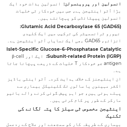
انسولین اور پروینسولن:
انسولین بذات خود ایک
بڑا آٹو اینٹیجن ہے، جس میں خودکار ٹی خلیات
انسولین پیپٹائڈس کو پہچانتے ہیں۔
Glutamic Acid Decarboxylase 65 (GAD65):
نیورو ٹرانسمیٹر کی ترکیب میں ایک کلیدی
انزائم، GAD65 بھی ایک نمایاں آٹو اینٹیجن ہے۔
Islet-Specific Glucose-6-Phosphatase Catalytic
Subunit-related Protein (IGRP):
ایک اور β-cell
antigen جو خودکار T خلیات کے ذریعے پہچانا جاتا
ہے۔
ان اینٹیجنز کے خلاف ہدایت کردہ آٹو اینٹی باڈیز
اکثر مہینوں یا سالوں تک کلینیکل بیماری سے
پہلے ہوتی ہیں، جو اہم پیش گوئی کرنے والے بائیو
مارکر کے طور پر کام کرتی ہیں۔
اینٹیجن مخصوص ٹی سیلز کا پتہ لگانے کی
تکنیک
بیماری کے طریقہ کار کو سمجھنے اور علاج کے ردعمل