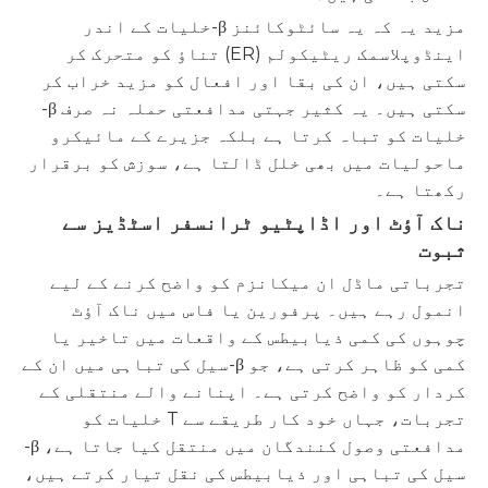
مزید یہ کہ یہ سائٹوکائنز β-خلیات کے اندر
اینڈوپلاسمک ریٹیکولم (ER) تناؤ کو متحرک کر
سکتی ہیں، ان کی بقا اور افعال کو مزید خراب کر
سکتی ہیں۔ یہ کثیر جہتی مدافعتی حملہ نہ صرف β-
خلیات کو تباہ کرتا ہے بلکہ جزیرے کے مائیکرو
ماحولیات میں بھی خلل ڈالتا ہے، سوزش کو برقرار
رکھتا ہے۔
ناک آؤٹ اور اڈاپٹیو ٹرانسفر اسٹڈیز سے
ثبوت
تجرباتی ماڈل ان میکانزم کو واضح کرنے کے لیے
انمول رہے ہیں۔ پرفورین یا فاس میں ناک آؤٹ
چوہوں کی کمی ذیابیطس کے واقعات میں تاخیر یا
کمی کو ظاہر کرتی ہے، جو β-سیل کی تباہی میں ان کے
کردار کو واضح کرتی ہے۔ اپنانے والے منتقلی کے
تجربات، جہاں خود کار طریقے سے T خلیات کو
مدافعتی وصول کنندگان میں منتقل کیا جاتا ہے، β-
سیل کی تباہی اور ذیابیطس کی نقل تیار کرتے ہیں،