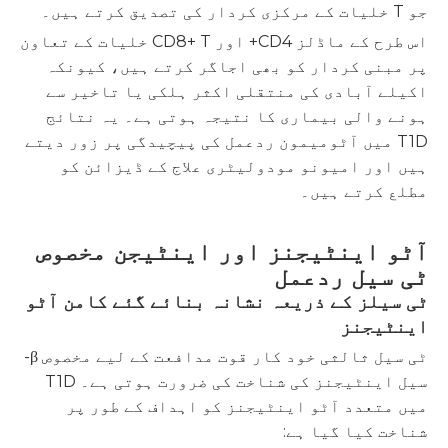
جو T خلیات کے مرکزی کردار کی تصدیق کرتے ہیں۔
اس طرح کے ماڈلز CD4+ اور CD8+ T خلیات کے تعاون
پر مبنی کردار کو بھی اجاگر کرتے ہیں، کیونکہ
اکیلے آبادی کی منتقلی اکثر ہلکی یا تاخیر سے
ہونے والی بیماری کا نتیجہ ہوتی ہے۔ یہ نتائج
T1D میں آٹومیمون ردعمل کی پیچیدگی پر زور دیتے
ہیں اور امیونو مودولیٹری علاج کے ڈیزائن کو
مطلع کرتے ہیں۔
آٹو اینٹیجنز اور اینٹیجن مخصوص
ٹی سیل ردعمل
ٹی سیلز کے ذریعہ نشانہ بنائے گئے کامن آٹو
اینٹیجنز
ٹی سیل ثالثی خود کار قوت مدافعت کے لیے مخصوص β-
سیل اینٹیجنز کی شناخت کی ضرورت ہوتی ہے۔ T1D
میں متعدد آٹو اینٹیجنز کو اہداف کے طور پر
شناخت کیا گیا ہے: