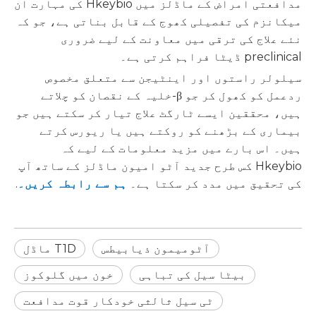
مدافعتی امراض کے ماڈلز میں Hkeybio کی مہارت ان
میکانزم کی تفصیلی کھوج کے قابل بناتی ہے، جو کہ
نئے علاج کی ترقی میں معاونت کے لیے ضروری
preclinical ڈیٹا فراہم کرتی ہے۔
سیلولر راستوں اور اینٹیجن سے متعلق مخصوص
ردعمل کو کھول کر جو β-خلیہ کے نقصان کو چلاتے
ہیں، محققین ایسے ٹارگٹ علاج تیار کر سکتے ہیں جو
بیماری کے بڑھنے کو روکتے ہیں یا ریورس کرتے
ہیں۔ اس بارے میں مزید معلومات کے لیے کہ
Hkeybio کس طرح جدید آٹو امیون ماڈلز کے ساتھ آپ
کی تحقیق میں مدد کر سکتا ہے۔
ہم سے رابطہ کریں۔
.
آٹومیمون ذیابیطس
T1D ماڈل
بیٹا سیل کی تباہی
خون میں گلوکوز
ٹی سیل ثالثی خودکار قوت مدافعت