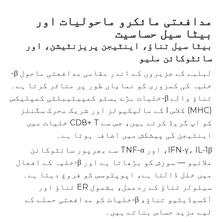
مدافعتی مائکرو ماحولیات اور
بیٹا سیل حساسیت
بیٹا سیل تناؤ، اینٹیجن پریزنٹیشن، اور
سائٹوکائن ملیو
لبلبے کے جزیروں کے اندر مقامی مدافعتی ماحول β-
خلیہ کی کمزوری کو نمایاں طور پر متاثر کرتا ہے۔
تناؤ والے β-خلیات بڑے ہسٹو کمپیٹیبلٹی کمپلیکس
(MHC) کلاس I کے مالیکیولز اور شریک محرک سگنلز
کو اپ گریڈ کرتے ہیں، جس سے CD8+ T خلیات میں
اینٹیجن کی پیشکش میں اضافہ ہوتا ہے۔
IFN-γ، IL-1β، اور TNF-α سے بھرپور سائٹوکائن
ملائیو — سوزش کو بڑھاتا ہے اور β-خلیہ کے افعال
میں خلل ڈالتا ہے، اپوپٹوسس کو فروغ دیتا ہے۔
سیلولر تناؤ کے ردعمل، بشمول ER تناؤ اور
آکسیڈیٹیو تناؤ، β-خلیات کو مدافعتی حملے کے
لیے مزید حساس بناتے ہیں۔