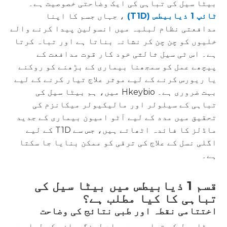
بیٹا سیل کی تباہی کی ایک وضاحتی خصوصیت ہے۔
ٹائپ 1 ذیابیطس (T1D)
، جہاں جسم کا اپنا
مدافعتی نظام لبلبہ میں انسولین پیدا کرنے والے
خلیوں کو چن چن کر نشانہ بناتا ہے اور تباہ کرتا
ہے۔ اس ٹی سیل ثالثی خود کار قوت مدافعت کے
پیچھے عمل کو سمجھنا بیماری کے بڑھنے کو روکنے
یا ریورس کرنے کے لیے موثر علاج تیار کرنے کے لیے
بہت ضروری ہے۔ Hkeybio میں، ہم بیٹا سیل کی
تباہی کے سیلولر اور مالیکیولر میکانزم کی
تحقیق میں مدد کے لیے آٹو امیون بیماری کے جدید
ماڈلز کا فائدہ اٹھاتے ہیں، جس سے T1D کے لیے
اگلی نسل کے علاج کی ترقی کو ممکن بنایا جا سکتا
ہے۔
قسم 1 ذیابیطس میں بیٹا سیل کی
تباہی کا کیا مطلب ہے؟
اختتامی نقطہ اور طبی نتائج کی وضاحت
بیٹا سیل کی تباہی سے مراد لینگرہانس کے لبلبے