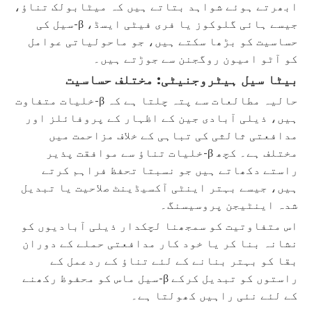
ابھرتے ہوئے شواہد بتاتے ہیں کہ میٹابولک تناؤ،
جیسے ہائی گلوکوز یا فری فیٹی ایسڈ، β-سیل کی
حساسیت کو بڑھا سکتے ہیں، جو ماحولیاتی عوامل
کو آٹو امیون روگجنن سے جوڑتے ہیں۔
بیٹا سیل ہیٹروجنیٹی: مختلف حساسیت
حالیہ مطالعات سے پتہ چلتا ہے کہ β-خلیات متفاوت
ہیں، ذیلی آبادی جین کے اظہار کے پروفائلز اور
مدافعتی ثالثی کی تباہی کے خلاف مزاحمت میں
مختلف ہے۔ کچھ β-خلیات تناؤ سے موافقت پذیر
راستے دکھاتے ہیں جو نسبتا تحفظ فراہم کرتے
ہیں، جیسے بہتر اینٹی آکسیڈینٹ صلاحیت یا تبدیل
شدہ اینٹیجن پروسیسنگ۔
اس متفاوتیت کو سمجھنا لچکدار ذیلی آبادیوں کو
نشانہ بنا کر یا خود کار مدافعتی حملے کے دوران
بقا کو بہتر بنانے کے لئے تناؤ کے ردعمل کے
راستوں کو تبدیل کرکے β-سیل ماس کو محفوظ رکھنے
کے لئے نئی راہیں کھولتا ہے۔