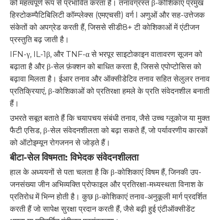
को महत्वपूर्ण रूप से प्रभावित करता है। तनावग्रस्त β-कोशिकाएं प्रमुख
हिस्टोकम्पैटिबिलिटी कॉम्प्लेक्स (एमएचसी) वर्ग I अणुओं और सह-उत्तेजक
संकेतों को अपग्रेड करती हैं, जिससे सीडी8+ टी कोशिकाओं में एंटीजन
प्रस्तुति बढ़ जाती है।
IFN-γ, IL-1β, और TNF-α से भरपूर साइटोकाइन वातावरण सूजन को
बढ़ाता है और β-सेल फ़ंक्शन को बाधित करता है, जिससे एपोप्टोसिस को
बढ़ावा मिलता है। ईआर तनाव और ऑक्सीडेटिव तनाव सहित सेलुलर तनाव
प्रतिक्रियाएं, β-कोशिकाओं को प्रतिरक्षा हमले के प्रति संवेदनशील बनाती
हैं।
उभरते सबूत बताते हैं कि चयापचय संबंधी तनाव, जैसे उच्च ग्लूकोज या मुक्त
फैटी एसिड, β-सेल संवेदनशीलता को बढ़ा सकते हैं, जो पर्यावरणीय कारकों
को ऑटोइम्यून रोगजनन से जोड़ते हैं।
बीटा-सेल विषमता: विभेदक संवेदनशीलता
हाल के अध्ययनों से पता चलता है कि β-कोशिकाएं विषम हैं, जिनकी उप-
जनसंख्या जीन अभिव्यक्ति प्रोफाइल और प्रतिरक्षा-मध्यस्थता विनाश के
प्रतिरोध में भिन्न होती है। कुछ β-कोशिकाएं तनाव-अनुकूली मार्ग प्रदर्शित
करती हैं जो सापेक्ष सुरक्षा प्रदान करती हैं, जैसे बढ़ी हुई एंटीऑक्सीडेंट