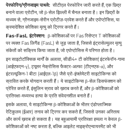
पेरफोरिन/ग्रैनजाइम पाथवे:
सीटीएल पेरफोरिन जारी करते हैं, एक छिद्र
बनाने वाला प्रोटीन, जो β-सेल झिल्ली में चैनल बनाता है। इन छिद्रों के
माध्यम से, ग्रैनजाइम-सेरीन प्रोटीज़-प्रवेश करते हैं और एपोप्टोसिस, या
क्रमादेशित कोशिका मृत्यु को ट्रिगर करते हैं।
Fas-FasL इंटरेक्शन:
β-कोशिकाओं पर Fas रिसेप्टर T कोशिकाओं
पर व्यक्त Fas लिगैंड (FasL) से जुड़ जाता है, जिससे इंट्रासेल्युलर मृत्यु
संकेतों को सक्रिय किया जाता है, जो एपोप्टोसिस में परिणत होता है।
इन साइटोटॉक्सिक मार्गों के अलावा, सीडी4+ टी कोशिकाएं इंटरफेरॉन-गामा
(आईएफएन-γ), ट्यूमर नेक्रोसिस फैक्टर-अल्फा (टीएनएफ-α), और
इंटरल्यूकिन-1 बीटा (आईएल-1β) जैसे प्रो-इंफ्लेमेटरी साइटोकिन्स को
स्रावित करके योगदान करती हैं। ये साइटोकिन्स β-सेल डिसफंक्शन को
प्रेरित करते हैं, इंसुलिन स्राव को ख़राब करते हैं, और β-कोशिकाओं को
प्रतिरक्षा-मध्यस्थ हत्या के प्रति संवेदनशील बनाते हैं।
इसके अलावा, ये साइटोकिन्स β-कोशिकाओं के भीतर एंडोप्लाज्मिक
रेटिकुलम (ईआर) तनाव को ट्रिगर कर सकते हैं, जिससे उनका अस्तित्व
और कार्य ख़राब हो सकता है। यह बहुआयामी प्रतिरक्षा हमला न केवल β-
कोशिकाओं को नष्ट करता है, बल्कि आइलेट माइक्रोएन्वायरमेंट को भी