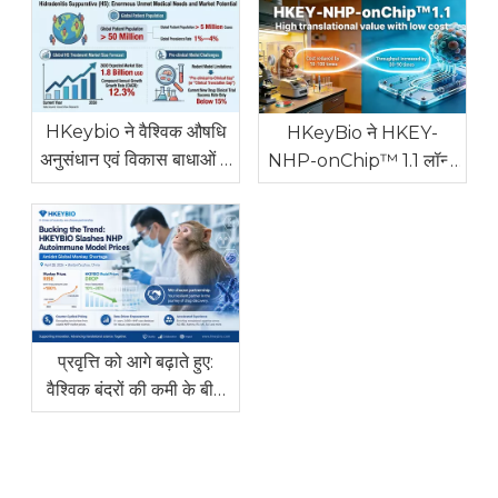
HKeybio ने वैश्विक औषधि
HKeyBio ने HKEY-
अनुसंधान एवं विकास बाधाओं से
NHP-onChip™ 1.1 लॉन्च
निपटने के लिए उच्च नैदानिक ​​
किया: ऑटोइम्यून और एलर्जी
स्थिरता के साथ दुनिया का
रोगों के लिए दुनिया का पहला
पहला NHP हिड्रेडेनाइटिस
NHP इन विट्रो मॉडल
सपुराटिवा मॉडल लॉन्च किया
प्रवृत्ति को आगे बढ़ाते हुए:
वैश्विक बंदरों की कमी के बीच
HKEYBIO ने NHP
ऑटोइम्यून मॉडल की कीमतों में
कटौती की