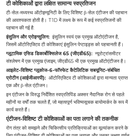
टी कोशिकाओं द्वारा लक्षित सामान्य स्वप्रतिजन
टी-सेल-मध्यस्थ ऑटोइम्यूनिटी के लिए विशिष्ट β-सेल एंटीजन की पहचान
की आवश्यकता होती है। T1D में लक्ष्य के रूप में कई स्वप्रतिजनों की
पहचान की गई है:
इंसुलिन और प्रोइन्सुलिन:
इंसुलिन स्वयं एक प्रमुख ऑटोएंटीजन है,
जिसमें ऑटोरिएक्टिव टी कोशिकाएं इंसुलिन पेप्टाइड्स को पहचानती हैं।
ग्लूटामिक एसिड डिकार्बोक्सिलेज 65 (जीएडी65):
न्यूरोट्रांसमीटर
संश्लेषण में एक प्रमुख एंजाइम, जीएडी65 भी एक प्रमुख ऑटोएंटीजन है।
आइलेट-विशिष्ट ग्लूकोज-6-फॉस्फेट कैटेलिटिक सबयूनिट-संबंधित
प्रोटीन (आईजीआरपी):
ऑटोरिएक्टिव टी कोशिकाओं द्वारा मान्यता प्राप्त
एक और β-सेल एंटीजन।
इन एंटीजन के विरुद्ध निर्देशित स्वप्रतिपिंड अक्सर नैदानिक ​​रोग से पहले
महीनों या वर्षों तक चलते हैं, जो महत्वपूर्ण भविष्यसूचक बायोमार्कर के रूप में
कार्य करते हैं।
एंटीजन-विशिष्ट टी कोशिकाओं का पता लगाने की तकनीक
रोग तंत्र को समझने और चिकित्सीय प्रतिक्रियाओं का मूल्यांकन करने के
लिए एंटीजन-विशिष्ट टी कोशिकाओं का पता लगाना और उनका लक्षण वर्णन