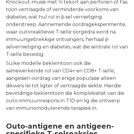
Knockout-muise met 'n tekort aan perforien of Fas
toon vertraagde of verminderde voorkoms van
diabetes, wat hul rol in β-sel vernietiging
onderstreep. Aannemende oordrageksperimente,
waar outoreaktiewe T-selle oorgedra word na
immuungebrekkige ontvangers, herhaal β-
selvernietiging en diabetes, wat die sentrale rol van
T-selle bevestig.
Sulke modelle beklemtoon ook die
samewerkende rol van CD4+ en CD8+ T-selle,
aangesien oordrag van enige populasie alleen
dikwels lei tot ligter of vertraagde siekte. Hierdie
bevindinge beklemtoon die kompleksiteit van die
outo-immuunrespons in T1D en lig die ontwerp
van immunomodulerende terapieë in.
Outo-antigene en antigeen-
spesifieke T-selreaksies