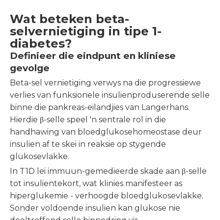
Wat beteken beta-
selvernietiging in tipe 1-
diabetes?
Definieer die eindpunt en kliniese
gevolge
Beta-sel vernietiging verwys na die progressiewe
verlies van funksionele insulienproduserende selle
binne die pankreas-eilandjies van Langerhans.
Hierdie β-selle speel 'n sentrale rol in die
handhawing van bloedglukosehomeostase deur
insulien af ​​te skei in reaksie op stygende
glukosevlakke.
In T1D lei immuun-gemedieerde skade aan β-selle
tot insulientekort, wat klinies manifesteer as
hiperglukemie - verhoogde bloedglukosevlakke.
Sonder voldoende insulien kan glukose nie