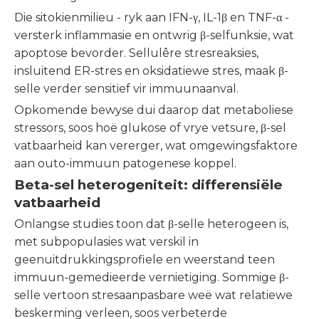
Die sitokienmilieu - ryk aan IFN-γ, IL-1β en TNF-α -
versterk inflammasie en ontwrig β-selfunksie, wat
apoptose bevorder. Sellulêre stresreaksies,
insluitend ER-stres en oksidatiewe stres, maak β-
selle verder sensitief vir immuunaanval.
Opkomende bewyse dui daarop dat metaboliese
stressors, soos hoë glukose of vrye vetsure, β-sel
vatbaarheid kan vererger, wat omgewingsfaktore
aan outo-immuun patogenese koppel.
Beta-sel heterogeniteit: differensiële
vatbaarheid
Onlangse studies toon dat β-selle heterogeen is,
met subpopulasies wat verskil in
geenuitdrukkingsprofiele en weerstand teen
immuun-gemedieerde vernietiging. Sommige β-
selle vertoon stresaanpasbare weë wat relatiewe
beskerming verleen, soos verbeterde