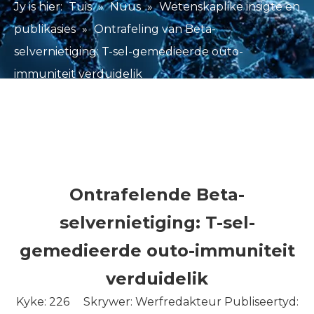
Jy is hier:
Tuis
»
Nuus
»
Wetenskaplike insigte en
publikasies
»
Ontrafeling van Beta-
selvernietiging: T-sel-gemedieerde outo-
immuniteit verduidelik
Ontrafelende Beta-
selvernietiging: T-sel-
gemedieerde outo-immuniteit
verduidelik
Kyke:
226
Skrywer: Werfredakteur Publiseertyd: