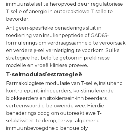
immuunstelsel te heropvoed deur regulatoriese
T-selle of anergie in outoreaktiewe T-selle te
bevorder.
Antigeen-spesifieke benaderings sluit in
toediening van insulienpeptiede of GAD65-
formulerings om verdraagsaamheid te veroorsaak
en verdere β-sel vernietiging te voorkom. Sulke
strategieë het belofte getoon in prekliniese
modelle en vroeë kliniese proewe.
T-selmodulasiestrategieë
Farmakologiese modulasie van T-selle, insluitend
kontrolepunt-inhibeerders, ko-stimulerende
blokkeerders en sitokiensein-inhibeerders,
verteenwoordig belowende weë. Hierdie
benaderings poog om outoreaktiewe T-
selaktiwiteit te demp, terwyl algemene
immuunbevoegdheid behoue ​​bly.