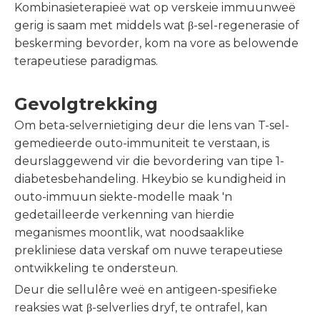
Kombinasieterapieë wat op verskeie immuunweë
gerig is saam met middels wat β-sel-regenerasie of
beskerming bevorder, kom na vore as belowende
terapeutiese paradigmas.
Gevolgtrekking
Om beta-selvernietiging deur die lens van T-sel-
gemedieerde outo-immuniteit te verstaan, is
deurslaggewend vir die bevordering van tipe 1-
diabetesbehandeling. Hkeybio se kundigheid in
outo-immuun siekte-modelle maak 'n
gedetailleerde verkenning van hierdie
meganismes moontlik, wat noodsaaklike
prekliniese data verskaf om nuwe terapeutiese
ontwikkeling te ondersteun.
Deur die sellulêre weë en antigeen-spesifieke
reaksies wat β-selverlies dryf, te ontrafel, kan