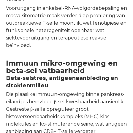
Vooruitgang in enkelsel-RNA-volgordebepaling en
massa-sitometrie maak verder diep profilering van
outoreaktiewe T-selle moontlik, wat fenotipiese en
funksionele heterogeniteit openbaar wat
siektevooruitgang en terapeutiese reaksie
beïnvloed.
Immuun mikro-omgewing en
beta-sel vatbaarheid
Beta-selstres, antigeenaanbieding en
sitokienmilieu
Die plaaslike immuun-omgewing binne pankreas-
eilandjies beïnvloed β-sel kwesbaarheid aansienlik.
Gestreste β-selle opreguleer groot
histoversoenbaarheidskompleks (MHC) klas I
molekules en ko-stimulerende seine, wat antigeen
aanbieding aan CD8+ T-selle verbeter.