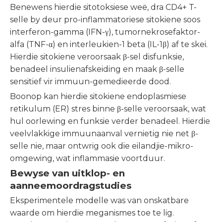
Benewens hierdie sitotoksiese weë, dra CD4+ T-
selle by deur pro-inflammatoriese sitokiene soos
interferon-gamma (IFN-γ), tumornekrosefaktor-
alfa (TNF-α) en interleukien-1 beta (IL-1β) af te skei.
Hierdie sitokiene veroorsaak β-sel disfunksie,
benadeel insulienafskeiding en maak β-selle
sensitief vir immuun-gemedieerde dood.
Boonop kan hierdie sitokiene endoplasmiese
retikulum (ER) stres binne β-selle veroorsaak, wat
hul oorlewing en funksie verder benadeel. Hierdie
veelvlakkige immuunaanval vernietig nie net β-
selle nie, maar ontwrig ook die eilandjie-mikro-
omgewing, wat inflammasie voortduur.
Bewyse van uitklop- en
aanneemoordragstudies
Eksperimentele modelle was van onskatbare
waarde om hierdie meganismes toe te lig.