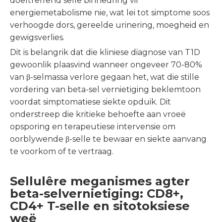
doeltreffend selle binnedring vir
energiemetabolisme nie, wat lei tot simptome soos
verhoogde dors, gereelde urinering, moegheid en
gewigsverlies.
Dit is belangrik dat die kliniese diagnose van T1D
gewoonlik plaasvind wanneer ongeveer 70-80%
van β-selmassa verlore gegaan het, wat die stille
vordering van beta-sel vernietiging beklemtoon
voordat simptomatiese siekte opduik. Dit
onderstreep die kritieke behoefte aan vroeë
opsporing en terapeutiese intervensie om
oorblywende β-selle te bewaar en siekte aanvang
te voorkom of te vertraag.
Sellulêre meganismes agter
beta-selvernietiging: CD8+,
CD4+ T-selle en sitotoksiese
weë