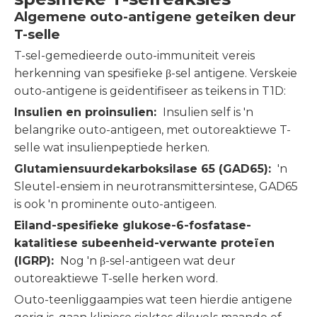
Algemene outo-antigene geteiken deur
T-selle
T-sel-gemedieerde outo-immuniteit vereis
herkenning van spesifieke β-sel antigene. Verskeie
outo-antigene is geïdentifiseer as teikens in T1D:
Insulien en proinsulien:
Insulien self is 'n
belangrike outo-antigeen, met outoreaktiewe T-
selle wat insulienpeptiede herken.
Glutamiensuurdekarboksilase 65 (GAD65):
'n
Sleutel-ensiem in neurotransmittersintese, GAD65
is ook 'n prominente outo-antigeen.
Eiland-spesifieke glukose-6-fosfatase-
katalitiese subeenheid-verwante proteïen
(IGRP):
Nog 'n β-sel-antigeen wat deur
outoreaktiewe T-selle herken word.
Outo-teenliggaampies wat teen hierdie antigene