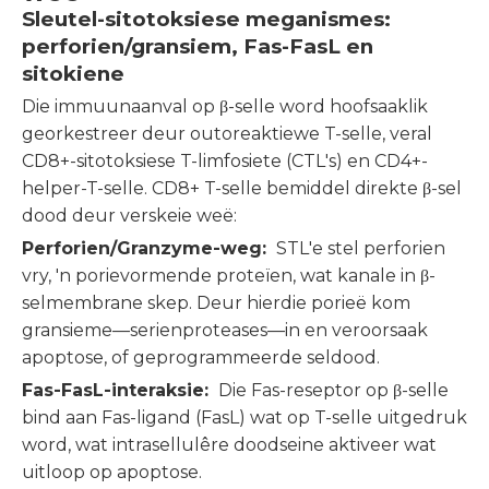
Sleutel-sitotoksiese meganismes:
perforien/gransiem, Fas-FasL en
sitokiene
Die immuunaanval op β-selle word hoofsaaklik
georkestreer deur outoreaktiewe T-selle, veral
CD8+-sitotoksiese T-limfosiete (CTL's) en CD4+-
helper-T-selle. CD8+ T-selle bemiddel direkte β-sel
dood deur verskeie weë:
Perforien/Granzyme-weg:
STL'e stel perforien
vry, 'n porievormende proteïen, wat kanale in β-
selmembrane skep. Deur hierdie porieë kom
gransieme—serienproteases—in en veroorsaak
apoptose, of geprogrammeerde seldood.
Fas-FasL-interaksie:
Die Fas-reseptor op β-selle
bind aan Fas-ligand (FasL) wat op T-selle uitgedruk
word, wat intrasellulêre doodseine aktiveer wat
uitloop op apoptose.