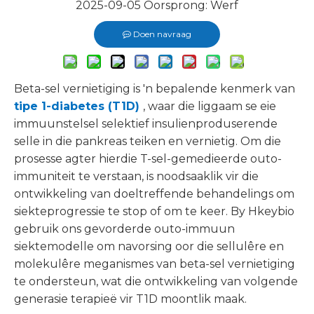
2025-09-05 Oorsprong:
Werf
Doen navraag
Beta-sel vernietiging is 'n bepalende kenmerk van
tipe 1-diabetes (T1D)
, waar die liggaam se eie
immuunstelsel selektief insulienproduserende
selle in die pankreas teiken en vernietig. Om die
prosesse agter hierdie T-sel-gemedieerde outo-
immuniteit te verstaan, is noodsaaklik vir die
ontwikkeling van doeltreffende behandelings om
siekteprogressie te stop of om te keer. By Hkeybio
gebruik ons ​​gevorderde outo-immuun
siektemodelle om navorsing oor die sellulêre en
molekulêre meganismes van beta-sel vernietiging
te ondersteun, wat die ontwikkeling van volgende
generasie terapieë vir T1D moontlik maak.