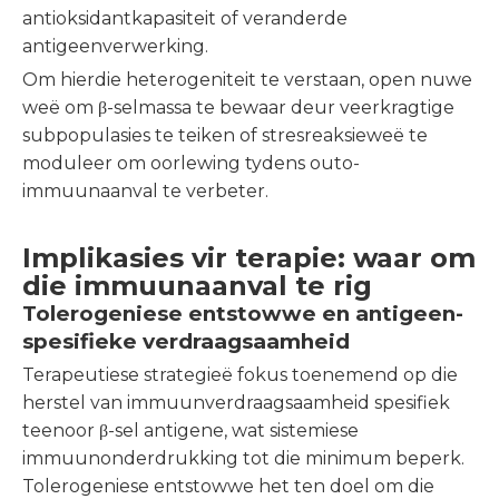
antioksidantkapasiteit of veranderde
antigeenverwerking.
Om hierdie heterogeniteit te verstaan, open nuwe
weë om β-selmassa te bewaar deur veerkragtige
subpopulasies te teiken of stresreaksieweë te
moduleer om oorlewing tydens outo-
immuunaanval te verbeter.
Implikasies vir terapie: waar om
die immuunaanval te rig
Tolerogeniese entstowwe en antigeen-
spesifieke verdraagsaamheid
Terapeutiese strategieë fokus toenemend op die
herstel van immuunverdraagsaamheid spesifiek
teenoor β-sel antigene, wat sistemiese
immuunonderdrukking tot die minimum beperk.
Tolerogeniese entstowwe het ten doel om die