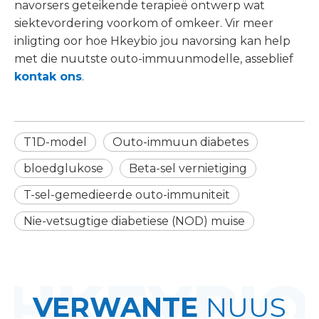
navorsers geteikende terapieë ontwerp wat
siektevordering voorkom of omkeer. Vir meer
inligting oor hoe Hkeybio jou navorsing kan help
met die nuutste outo-immuunmodelle, asseblief
kontak ons
.
T1D-model
Outo-immuun diabetes
bloedglukose
Beta-sel vernietiging
T-sel-gemedieerde outo-immuniteit
Nie-vetsugtige diabetiese (NOD) muise
VERWANTE
NUUS