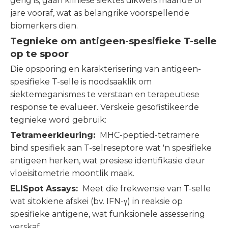
gerig is, gaan kliniese siektes dikwels maande of
jare vooraf, wat as belangrike voorspellende
biomerkers dien.
Tegnieke om antigeen-spesifieke T-selle
op te spoor
Die opsporing en karakterisering van antigeen-
spesifieke T-selle is noodsaaklik om
siektemeganismes te verstaan ​​en terapeutiese
response te evalueer. Verskeie gesofistikeerde
tegnieke word gebruik:
Tetrameerkleuring:
MHC-peptied-tetramere
bind spesifiek aan T-selreseptore wat 'n spesifieke
antigeen herken, wat presiese identifikasie deur
vloeisitometrie moontlik maak.
ELISpot Assays:
Meet die frekwensie van T-selle
wat sitokiene afskei (bv. IFN-γ) in reaksie op
spesifieke antigene, wat funksionele assessering
verskaf.