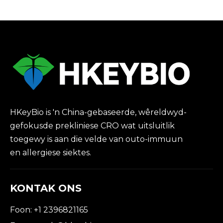
te midde van 'n
wêreldwye aaptekort
HKeyBio is 'n China-gebaseerde, wêreldwyd-
gefokusde prekliniese CRO wat uitsluitlik
toegewy is aan die velde van outo-immuun
en allergiese siektes.
KONTAK ONS
Foon: +1 2396821165