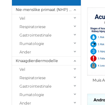
Nie-menslike primaat (NHP) modelle
Vel
Respiratoriese
Gastroïntestinale
Rumatologie
Ander
Knaagdierdiermodelle
Vel
Respiratoriese
Muis A
Gastroïntestinale
Rumatologie
Ander