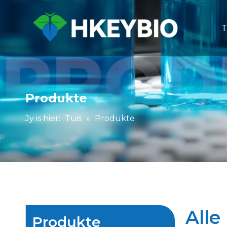
T
Produkte
Jy is hier:
Tuis
»
Produkte
Alle
Produkte