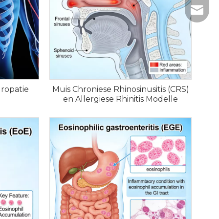
+86- 1
tech@h
ropatie
Muis Chroniese Rhinosinusitis (CRS)
en Allergiese Rhinitis Modelle