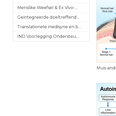
Menslike Weefsel & Ex Vivo-modelle
Geïntegreerde doeltreffendheidsevaluering
Translationele medisyne en biomerkers
IND Voorlegging Ondersteuning
Muis and