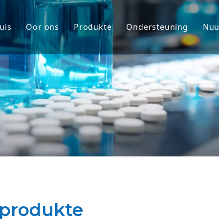
uis
Oor ons
Produkte
Ondersteuning
Nuu
Nie-menslike primaat (NHP) modell
Diens
Knaagdierdiermodelle
Laai af
Menslike Weefsel & Ex Vivo-modell
Gereelde vrae
Geïntegreerde doeltreffendheidsev
Kliënt Getuigskrifte
Translationele medisyne en biomer
IND Voorlegging Ondersteuning
 produkte