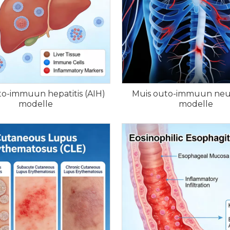
to-immuun hepatitis (AIH)
Muis outo-immuun neu
modelle
modelle