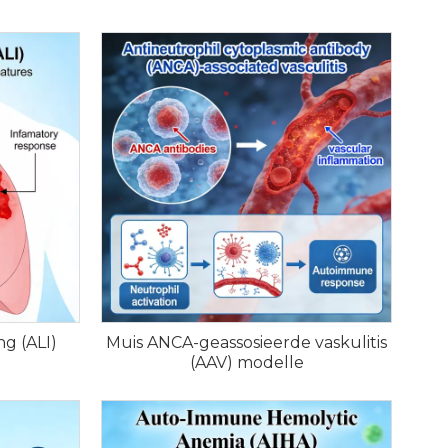
g (ALI)
Muis ANCA-geassosieerde vaskulitis
(AAV) modelle