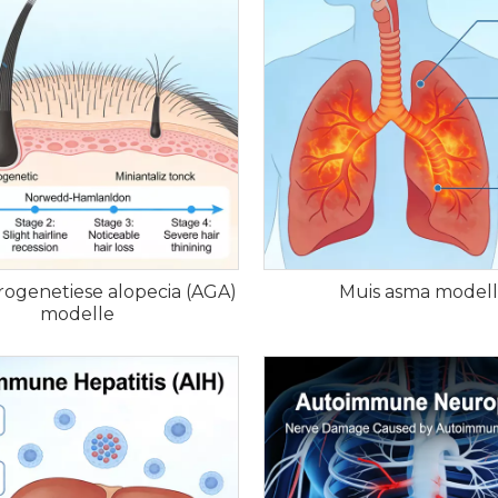
rogenetiese alopecia (AGA)
Muis asma model
modelle