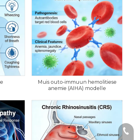
le
Muis outo-immuun hemolitiese
anemie (AIHA) modelle
+1 2396