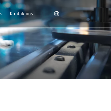
s
Kontak ons
e
e
aluering
kers