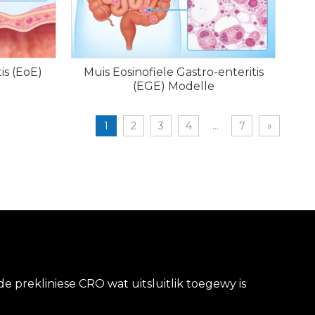
is (EoE)
Muis Eosinofiele Gastro-enteritis
(EGE) Modelle
1
2
3
4
...
7
»
 prekliniese CRO wat uitsluitlik toegewy is
.