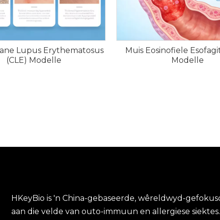
tane Lupus Erythematosus
Muis Eosinofiele Esofagit
(CLE) Modelle
Modelle
HKeyBio is 'n China-gebaseerde, wêreldwyd-gefokusde
aan die velde van outo-immuun en allergiese siektes