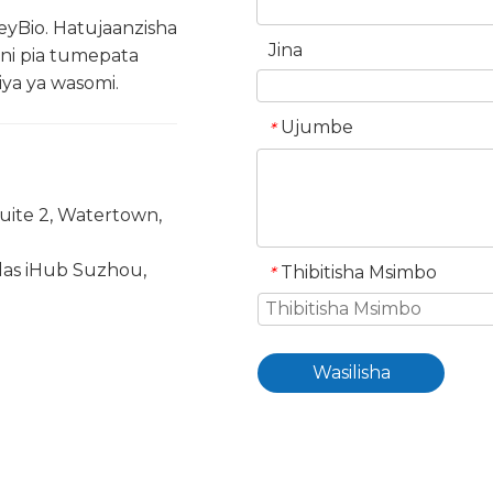
eyBio. Hatujaanzisha
Jina
ni pia tumepata
ya ya wasomi.
Ujumbe
*
Suite 2, Watertown,
das iHub Suzhou,
Thibitisha Msimbo
*
Wasilisha