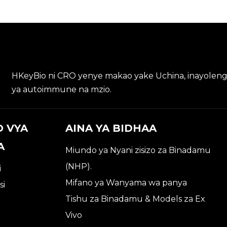
HKeyBio ni CRO yenye makao yake Uchina, inayolenga 
ya autoimmune na mzio.
O VYA
AINA YA BIDHAA
A
Miundo ya Nyani zisizo za Binadamu
(NHP).
i
Mifano ya Wanyama wa panya
si
Tishu za Binadamu & Models za Ex
Vivo