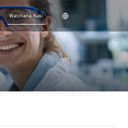
i
Wasiliana Nasi
 Binadamu (NHP).
nya
s za Ex Vivo
ulizwa Mara kwa Mara
si
teja
ma za Uhai
a IND