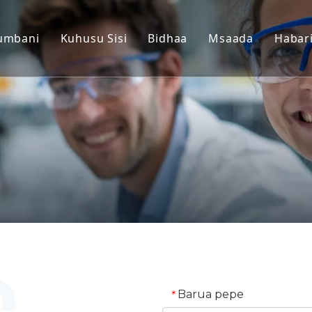
umbani
Kuhusu Sisi
Bidhaa
Msaada
Habar
Miundo ya Nyani zisizo za
Huduma
Mifano ya Wanyama wa pa
Pakua
Tishu za Binadamu & Model
Maswali Yanayo
Tathmini Jumuishi ya Ufani
Ushuhuda wa M
Madawa ya Utafsiri na Ala
Usaidizi wa Uwasilishaji w
Barua pepe
*