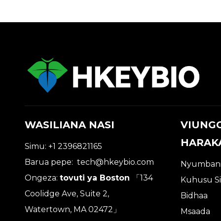
WASILIANA NASI
VIUNG
HARAK
Simu: +1 2396821165
Barua pepe:
tech@hkeybio.com
Nyumban
Ongeza:
tovuti ya Boston
「134
Kuhusu Si
Coolidge Ave, Suite 2,
Bidhaa
Watertown, MA 02472」
Msaada