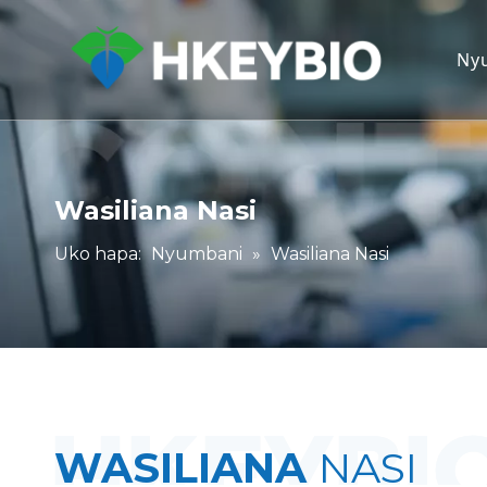
Ny
Wasiliana Nasi
Uko hapa:
Nyumbani
»
Wasiliana Nasi
WASILIANA
NASI