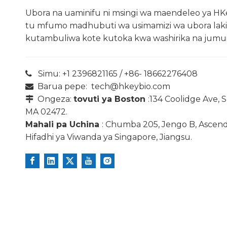
Ubora na uaminifu ni msingi wa maendeleo ya HK
tu mfumo madhubuti wa usimamizi wa ubora laki
kutambuliwa kote kutoka kwa washirika na jumui
Simu: +1 2396821165 / +86- 18662276408

Barua pepe:
tech@hkeybio.com

Ongeza:
tovuti ya Boston
:134 Coolidge Ave, 

MA 02472.
Mahali pa Uchina
: Chumba 205, Jengo B, Ascen
Hifadhi ya Viwanda ya Singapore, Jiangsu.