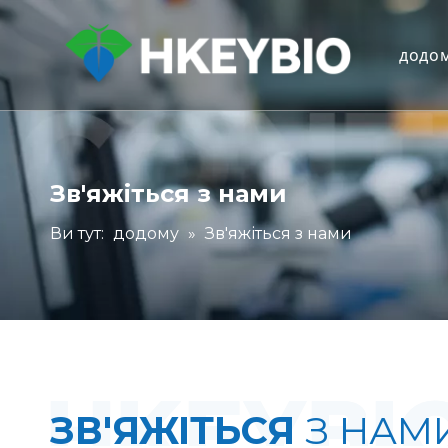
додо
Зв'яжіться з нами
Ви тут:
додому
»
Зв'яжіться з нами
ЗВ'ЯЖІТЬСЯ
З НАМ