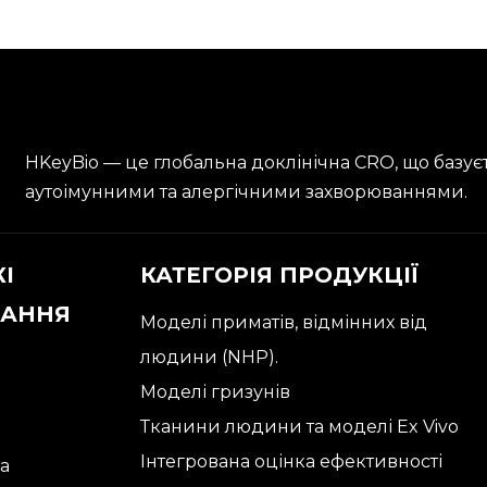
HKeyBio — це глобальна доклінічна CRO, що базує
аутоімунними та алергічними захворюваннями.
І
КАТЕГОРІЯ ПРОДУКЦІЇ
АННЯ
Моделі приматів, відмінних від
людини (NHP).
Моделі гризунів
Тканини людини та моделі Ex Vivo
и
Інтегрована оцінка ефективності
а