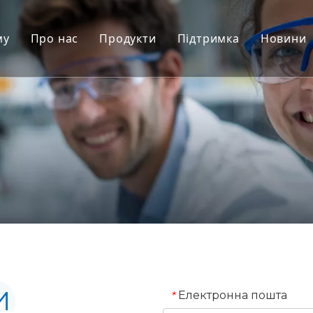
му
Про нас
Продукти
Підтримка
Новини
Моделі приматів, відмінних від лю
Сервіс
Моделі гризунів
Завантажити
Тканини людини та моделі Ex Vivo
FAQ
Інтегрована оцінка ефективності
Відгуки клієнтів
Трансляційна медицина та біомарк
Підтримка подання IND
И
Електронна пошта
*