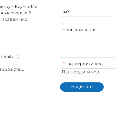
витку HKeyBio. Ми
Ім'я
 якістю, але й
і академічної
повідомлення
*
, Suite 2,
Підтвердити код
*
iHub Suzhou,
Надіслати