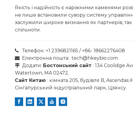
Якість і надійність є наріжними каменями роз
не лише встановили сувору систему управління
заслужили широке визнання як партнерів, так 
спільноти.
Телефон: +1 2396821165 / +86- 18662276408

Електронна пошта:
tech@hkeybio.com

Додати:
Бостонський сайт
: 134 Coolidge Ave

Watertown, MA 02472.
Сайт Китаю
: кімната 205, будівля B, Ascendas 
Сінгапурський індустріальний парк, Цзянсу.