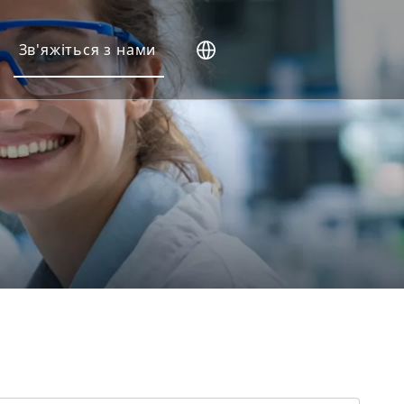
Зв'яжіться з нами
дини (NHP).
ери