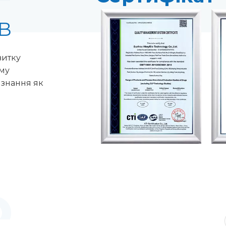
В
витку
ему
изнання як