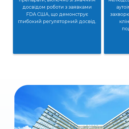
досвідом роботи з заявками
аутоі
FDA США, що демонструє
захворю
глибокий регуляторний досвід.
клі
по