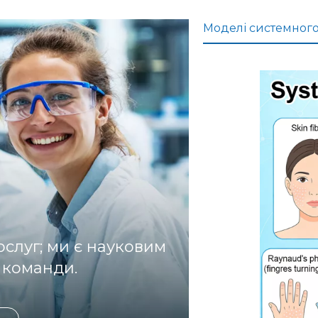
Моделі системного
Зосер
еджу
ючис
ь на
запал
ьних
захво
рюва
ннях
ослуг; ми є науковим
кише
чника
 команди.
(вира
зкови
й