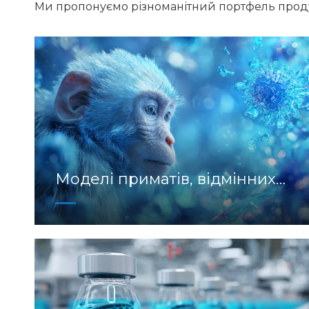
Ми пропонуємо різноманітний портфель продук
Моделі приматів, відмінних
від людини (NHP).