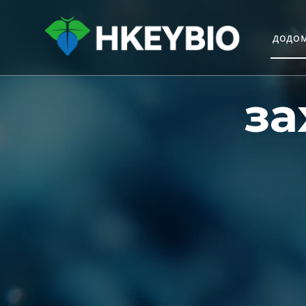
додо
за