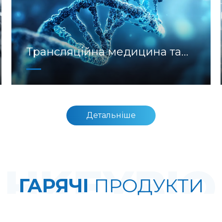
Трансляційна медицина та
біомаркери
Детальніше
ГАРЯЧІ
ПРОДУКТИ