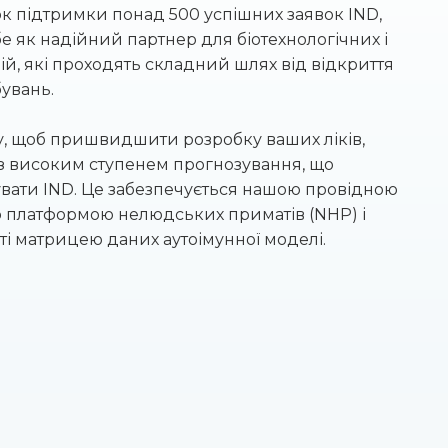
 підтримки понад 500 успішних заявок IND,
 як надійний партнер для біотехнологічних і
, які проходять складний шлях від відкриття
бувань.
му, щоб пришвидшити розробку ваших ліків,
 з високим ступенем прогнозування, що
вати IND. Це забезпечується нашою провідною
ю платформою нелюдських приматів (NHP) і
ті матрицею даних аутоімунної моделі.