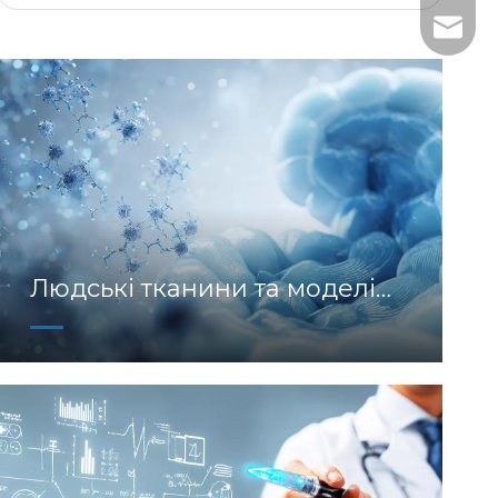
+86- 1
tech@h
Людські тканини та моделі
Ex Vivo