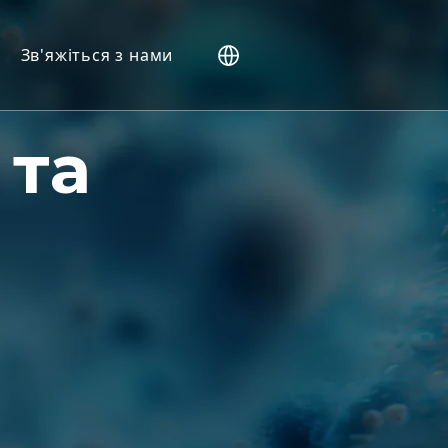
Зв'яжіться з нами
дини (NHP).
 та
ери