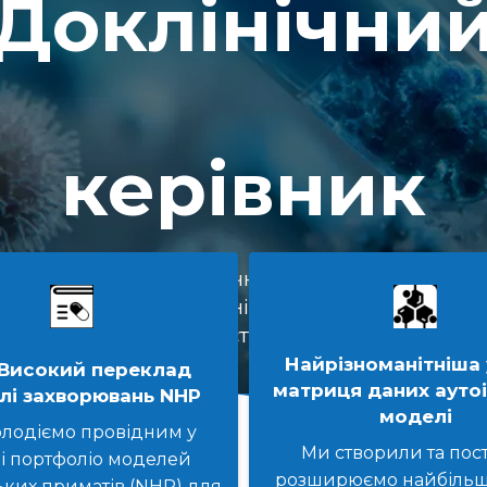
Доклінічни
керівник
ені високопрогностичні моделі захворювань 
им довіряють глобальні інноватори для 500+
D — усі відповідно до стандартів ISO 9001, GLP
Найрізноманітніша у
Високий переклад
матриця даних ауто
лі захворювань NHP
Дізнайтеся
моделі
більше
лодіємо провідним у
Ми створили та пос
зі портфоліо моделей
розширюємо найбільшу 
ких приматів (NHP) для