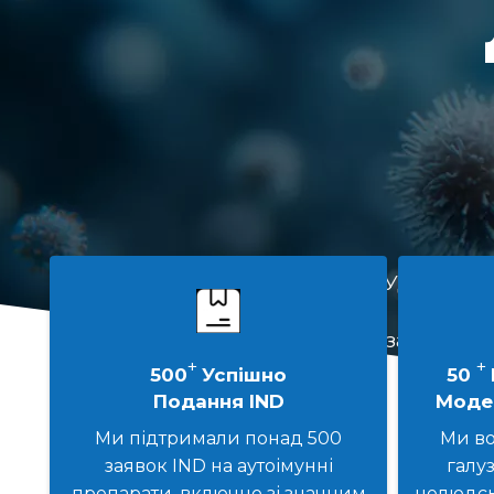
Удосконал
NHP, як
заявок IN
+
+
500
Успішно
50
Подання IND
Моде
Ми підтримали понад 500
Ми во
заявок IND на аутоімунні
галу
препарати, включно зі значним
нелюдсь