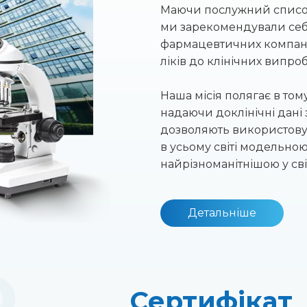
Маючи послужний список
ми зарекомендували себе
фармацевтичних компаній
ліків до клінічних випро
Наша місія полягає в то
надаючи доклінічні дані
дозволяють використову
в усьому світі модельно
найрізноманітнішою у сві
Детальніше
Сертифікат