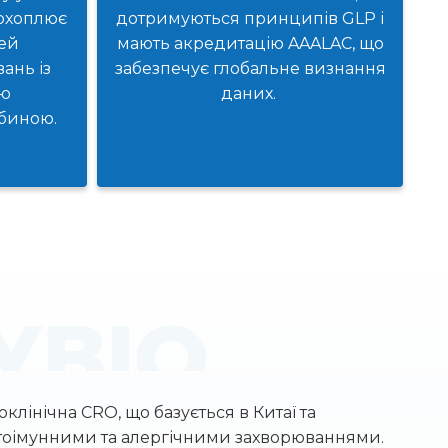
 охоплює
дотримуються принципів GLP і
ей
мають акредитацію AAALAC, що
ань із
забезпечує глобальне визнання
ю
даних.
ибиною.
клінічна CRO, що базується в Китаї та
тоімунними та алергічними захворюваннями.