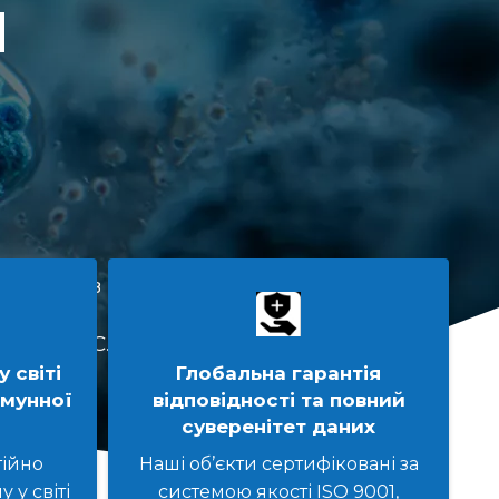
й
гризунів і
 поданих
 і AAALAC.
 світі
Глобальна гарантія
імунної
відповідності та повний
суверенітет даних
тійно
Наші об’єкти сертифіковані за
у світі
системою якості ISO 9001,