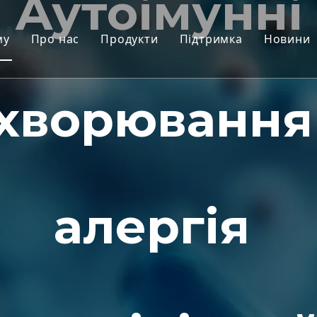
Аутоімунні
му
Про нас
Продукти
Підтримка
Новини
Моделі приматів, відмінних від лю
Сервіс
хворювання
Моделі гризунів
Завантажити
Тканини людини та моделі Ex Vivo
FAQ
Інтегрована оцінка ефективності
Відгуки клієнтів
Трансляційна медицина та біомарк
алергія
Підтримка подання IND