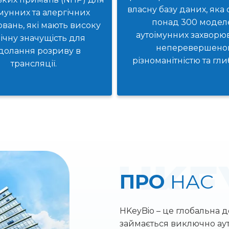
власну базу даних, яка
мунних та алергічних
понад 300 модел
вань, які мають високу
аутоімунних захворюв
нічну значущість для
неперевершено
долання розриву в
різноманітністю та гл
трансляції.
ПРО
НАС
HKeyBio – це глобальна до
займається виключно ау