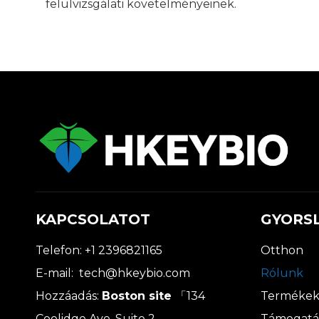
felülvizsgálati követelményeinek.
KAPCSOLATOT
GYORS
Telefon: +1 2396821165
Otthon
E-mail:
tech@hkeybio.com
Rólunk
Hozzáadás:
Boston site
「134
Terméke
Coolidge Ave, Suite 2,
Támogatá