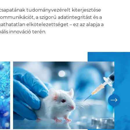
 csapatának tudományvezérelt kiterjesztése
mmunikációt, a szigorú adatintegritást és a
athatatlan elkötelezettséget – ez az alapja a
lis innováció terén.