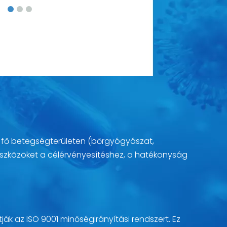
t fő betegségterületen (bőrgyógyászat,
eszközöket a célérvényesítéshez, a hatékonyság
ák az ISO 9001 minőségirányítási rendszert. Ez