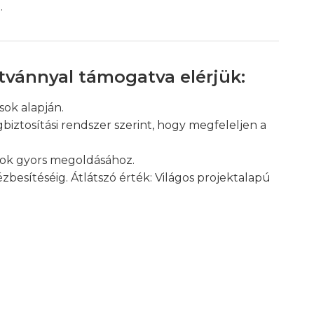
.
ítvánnyal támogatva elérjük:
sok alapján.
biztosítási rendszer szerint, hogy megfeleljen a
ások gyors megoldásához.
besítéséig. Átlátszó érték: Világos projektalapú