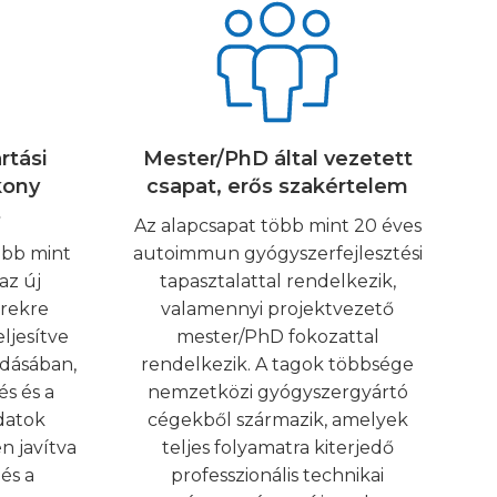
rtási
Mester/PhD által vezetett
kony
csapat, erős szakértelem
s
Az alapcsapat több mint 20 éves
öbb mint
autoimmun gyógyszerfejlesztési
az új
tapasztalattal rendelkezik,
rekre
valamennyi projektvezető
ljesítve
mester/PhD fokozattal
ldásában,
rendelkezik. A tagok többsége
s és a
nemzetközi gyógyszergyártó
datok
cégekből származik, amelyek
n javítva
teljes folyamatra kiterjedő
és a
professzionális technikai