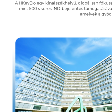
A HKeyBio egy kínai székhelyű, globálisan fókus
mint 500 sikeres IND-bejelentés támogatásával
amelyek a gyógys