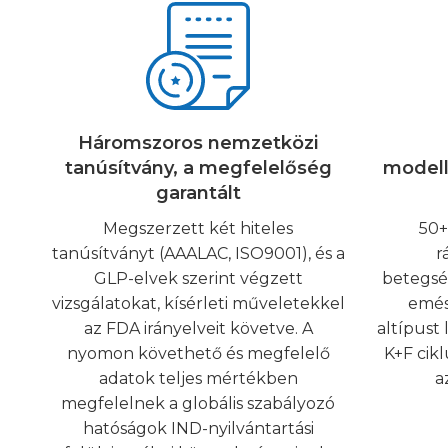
Háromszoros nemzetközi
tanúsítvány, a megfelelőség
modell
garantált
Megszerzett két hiteles
50+
tanúsítványt (AAALAC, ISO9001), és a
r
GLP-elvek szerint végzett
betegség
vizsgálatokat, kísérleti műveletekkel
emés
az FDA irányelveit követve. A
altípust 
nyomon követhető és megfelelő
K+F cikl
adatok teljes mértékben
a
megfelelnek a globális szabályozó
hatóságok IND-nyilvántartási