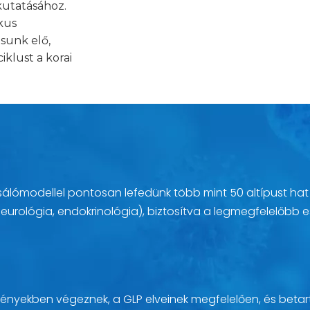
kutatásához.
kus
tsunk elő,
iklust a korai
sálómodellel pontosan lefedünk több mint 50 altípust ha
eurológia, endokrinológia), biztosítva a legmegfelelőbb 
ményekben végeznek, a GLP elveinek megfelelően, és betartj