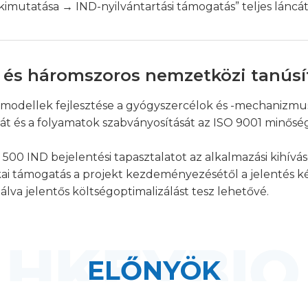
kimutatása → IND-nyilvántartási támogatás” teljes láncát
l és háromszoros nemzetközi tanús
modellek fejlesztése a gyógyszercélok és -mechanizmu
ását és a folyamatok szabványosítását az ISO 9001 minőség
 500 IND bejelentési tapasztalatot az alkalmazási kihív
kai támogatás a projekt kezdeményezésétől a jelentés kéz
álva jelentős költségoptimalizálást tesz lehetővé.
ELŐNYÖK