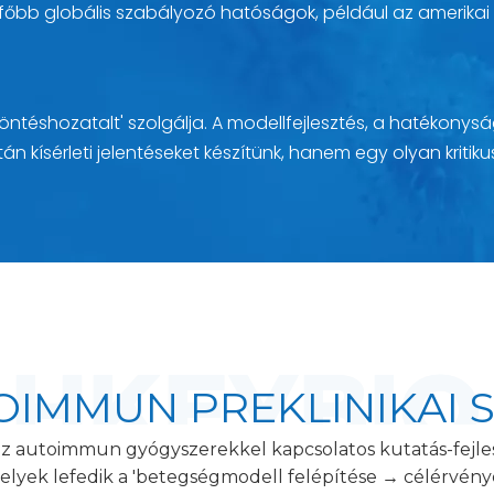
 főbb globális szabályozó hatóságok, például az amerikai 
téshozatalt' szolgálja. A modellfejlesztés, a hatékonysá
 kísérleti jelentéseket készítünk, hanem egy olyan kritiku
OIMMUN PREKLINIKAI 
 autoimmun gyógyszerekkel kapcsolatos kutatás-fejleszt
melyek lefedik a 'betegségmodell felépítése → célérvé