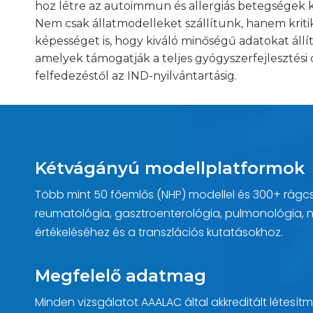
hoz létre az autoimmun és allergiás betegségek 
Nem csak állatmodelleket szállítunk, hanem kriti
képességet is, hogy kiváló minőségű adatokat állí
amelyek támogatják a teljes gyógyszerfejlesztési c
felfedezéstől az IND-nyilvántartásig.
Kétvágányú modellplatformok
Több mint 50 főemlős (NHP) modellel és 300+ rágc
reumatológia, gasztroenterológia, pulmonológia, n
értékeléséhez és a transzlációs kutatásokhoz.
Megfelelő adatmag
Minden vizsgálatot AAALAC által akkreditált létesít