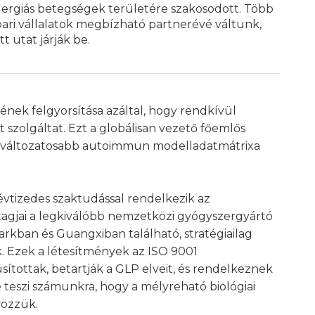
llergiás betegségek területére szakosodott. Több
pari vállalatok megbízható partnerévé váltunk,
t utat járják be.
nek felgyorsítása azáltal, hogy rendkívül
t szolgáltat. Ezt a globálisan vezető főemlős
egváltozatosabb autoimmun modelladatmátrixa
tizedes szaktudással rendelkezik az
tagjai a legkiválóbb nemzetközi gyógyszergyártó
rkban és Guangxiban található, stratégiailag
 Ezek a létesítmények az ISO 9001
sítottak, betartják a GLP elveit, és rendelkeznek
 teszi számunkra, hogy a mélyreható biológiai
vözzük.