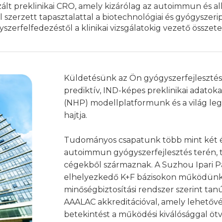
zált preklinikai CRO, amely kizárólag az autoimmun és a
 szerzett tapasztalattal a biotechnológiai és gyógyszeri
zerfelfedezéstől a klinikai vizsgálatokig vezető összetet
Küldetésünk az Ön gyógyszerfejlesztésé
prediktív, IND-képes preklinikai adatoka
(NHP) modellplatformunk és a világ l
hajtja.
Tudományos csapatunk több mint két év
autoimmun gyógyszerfejlesztés terén, 
cégekből származnak. A Suzhou Ipari Pa
elhelyezkedő K+F bázisokon működünk.
minőségbiztosítási rendszer szerint tanú
AAALAC akkreditációval, amely lehetővé
betekintést a működési kiválósággal öt