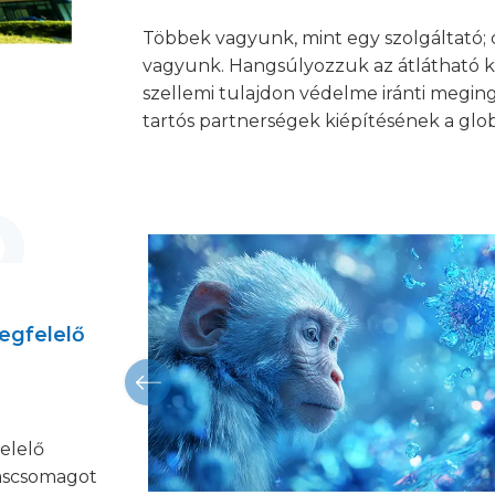
Többek vagyunk, mint egy szolgáltató;
vagyunk. Hangsúlyozzuk az átlátható ko
szellemi tulajdon védelme iránti meging
tartós partnerségek kiépítésének a globá
egfelelő
elelő
dáscsomagot