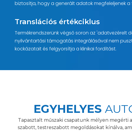
biztosítja, hogy a generált adatok megfeleljenek a
Translációs értékciklus
Termékrendszerünk végső soron az 'adatvezérelt dön
nyilvántartási támogatás integrálásával nem pusztán
kockázatait és felgyorsítja a klinikai fordítást.
EGYHELYES
AUT
Tapasztalt műszaki csapatunk mélyen megérti az
szabott, testreszabott megoldásokat kínálva, a