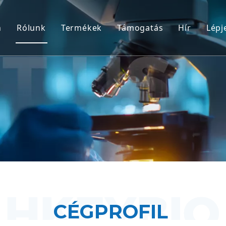
n
Rólunk
Termékek
Támogatás
Hír
Lépj
Nem humán főemlős (NHP) modellek
Szolgáltatás
Rágcsáló állatmodellek
Letöltés
Emberi szövetek és ex vivo modellek
GYIK
Integrált hatékonyságértékelés
Ügyfélbeszámolók
Translációs medicina és biomarkerek
IND benyújtás támogatása
CÉGPROFIL
​