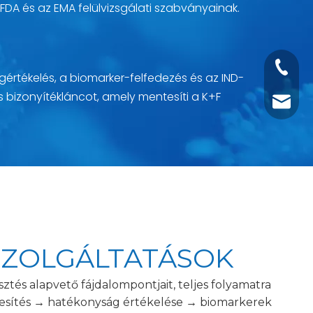
FDA és az EMA felülvizsgálati szabványainak.
+1 2396
gértékelés, a biomarker-felfedezés és az IND-
s bizonyítékláncot, amely mentesíti a K+F
+86- 1
tech@h
SZOLGÁLTATÁSOK
és alapvető fájdalompontjait, teljes folyamatra
nyesítés → hatékonyság értékelése → biomarkerek