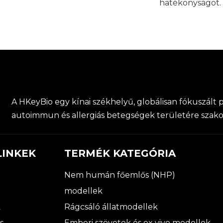
hatékonyságot.
A HKeyBio egy kínai székhelyű, globálisan fókuszált p
autoimmun és allergiás betegségek területére szak
LINKEK
TERMÉK KATEGÓRIA
Nem humán főemlős (NHP)
modellek
k
Rágcsáló állatmodellek
s
Emberi szövetek és ex vivo modellek