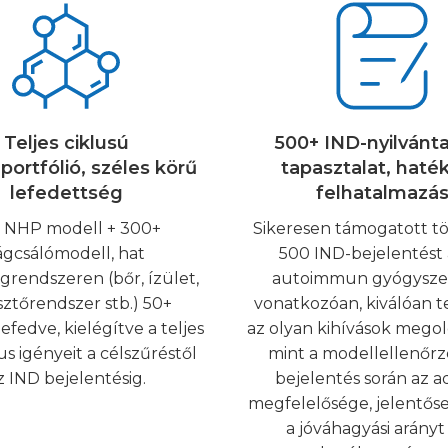
Teljes ciklusú
500+ IND-nyilvánta
portfólió, széles körű
tapasztalat, haté
lefedettség
felhatalmazá
 NHP modell + 300+
Sikeresen támogatott t
ágcsálómodell, hat
500 IND-bejelentést 
rendszeren (bőr, ízület,
autoimmun gyógysze
ztőrendszer stb.) 50+
vonatkozóan, kiválóan te
lefedve, kielégítve a teljes
az olyan kihívások mego
us igényeit a célszűréstől
mint a modellellenőrzé
z IND bejelentésig.
bejelentés során az a
megfelelősége, jelentőse
a jóváhagyási arányt 