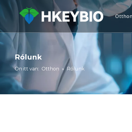
Ottho
Rólunk
Ön itt van:
Otthon
»
Rólunk