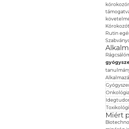
kórokozóm
támogatva
követelmé
Kórokozót
Rutin egé
Szabványo
Alkalm
Rágcsálóm
gyógysze
tanulmányo
Alkalmazás
Gyógysze
Onkológi
Idegtud
Toxikológ
Miért 
Biotechno