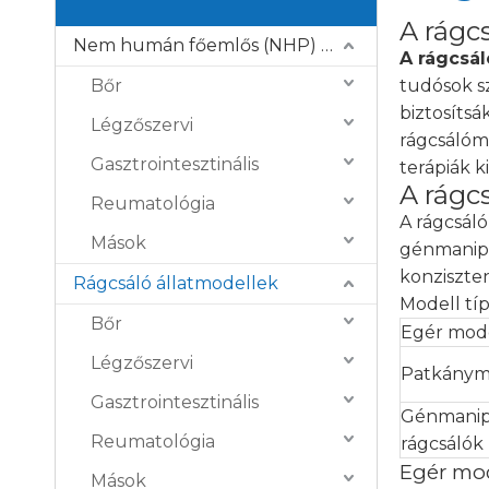
A rágc
Nem humán főemlős (NHP) modellek
A rágcsá
Bőr
tudósok s
biztosítsá
Légzőszervi
rágcsálóm
Gasztrointesztinális
terápiák 
A rágc
Reumatológia
A rágcsáló
Mások
génmanipu
konziszte
Rágcsáló állatmodellek
Modell tí
Bőr
Egér mod
Légzőszervi
Patkánym
Gasztrointesztinális
Génmanip
Reumatológia
rágcsálók
Egér mo
Mások