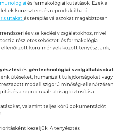
munológiai
és farmakológiai kutatások. Ezek a
ellek konzisztens és reprodukálható
ris utakat
és terápiás válaszokat magabiztosan.
rrendszeri és viselkedési vizsgálatokhoz, mivel
szi a részletes sebészeti és farmakológiai
lt ellenőrzött körülmények között tenyésztünk,
yésztési
és
géntechnológiai szolgáltatásokat
.
 génkiütéseket, humanizált tulajdonságokat vagy
reszabott modell szigorú minőség-ellenőrzésen
itás és a reprodukálhatóság biztosítása
atásokat, valamint teljes körű dokumentációt
.
oritásként kezeljük. A tenyésztés