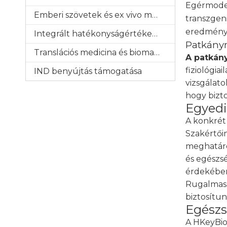
Egérmode
Emberi szövetek és ex vivo modellek
transzgen
eredménye
Integrált hatékonyságértékelés
Patkány
Translációs medicina és biomarkerek
A patkán
fiziológia
IND benyújtás támogatása
vizsgálat
hogy bizt
Egyedi
A konkrét
Szakértői
meghatáro
és egészs
érdekébe
Rugalmas 
biztosítu
Egészs
A HKeyBio