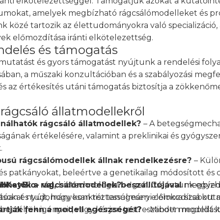
ránti elkötelezettséggel. Támogatjuk azokat a kutatóint
iumokat, amelyek megbízható rágcsálómodelleket és pro
k közé tartozik az élettudományokra való specializáció,
k előmozdítása iránti elkötelezettség.
delés és támogatás
tmutatást és gyors támogatást nyújtunk a rendelési foly
ásában, a műszaki konzultációban és a szabályozási meg
 és az értékesítés utáni támogatás biztosítja a zökkenő
 rágcsáló állatmodellekről
ználhatók rágcsáló állatmodellek?
– A betegségmecha
gának értékelésére, valamint a preklinikai és gyógyszer
.
ípusú rágcsálómodellek állnak rendelkezésre?
– Külö
s patkányokat, beleértve a genetikailag módosított és c
abhatók a rágcsálómodellek?
 HKeyBio- val,
biotechnológiai
beszállítójával
– Igen. Csapatunk egyedi
megbízh
tásokat nyújt, hogy konkrét tanulmányi célokra szabott 
óan és tudományosan tisztességesen előmozdítsa kutat
artják fenn a modell egészségét?
eszéljük igényeit, vagy kérjen testreszabott megoldást
– Minden modellt 