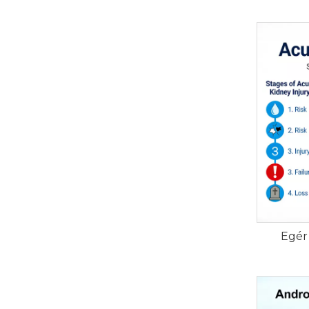
tenyésztet
Hogyan r
árajánlaté
Egér 