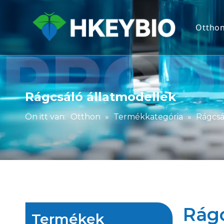
Ottho
Rágcsáló állatmodellek
Ön itt van:
Otthon
»
Termékkategória
»
Rágcsá
Rágc
Termékek