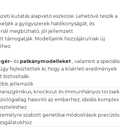
zeti kutatás alapvető eszközei. Lehetővé teszik a
keljék a gyógyszerek hatékonyságát, és
o-nál megbízható, jól jellemzett
ét támogatják. Modelljeink hozzájárulnak új
éhez.
egér-
és
patkánymodelleket
, valamint a speciális
y fejlesztettek ki, hogy a kísérleti eredmények
biztosítsák.
őbb jellemzők
ranszgénikus, knockout és immunhiányos törzsek
iziológiailag hasonló az emberhez; ideális komplex
eszteléshez
zemélyre szabott genetikai módosítások precíziós
izsgálatokhoz