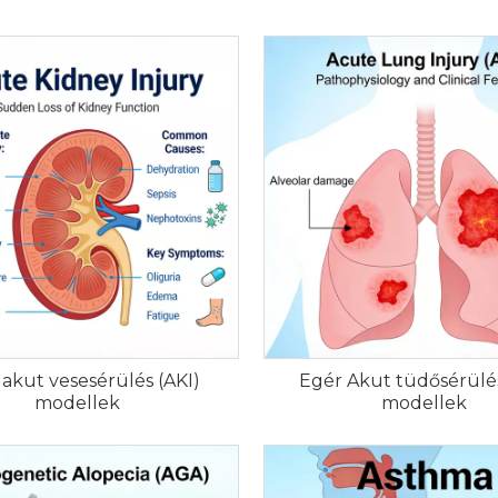
tek, és szigorú egészségügyi és genetikai ellenőrzési p
endelhetek rágcsálómodelleket a HKeyBio-tól?
– Fo
rt, valamint segítségért a modellválasztással és a logiszt
akut vesesérülés (AKI)
Egér Akut tüdősérülés
modellek
modellek