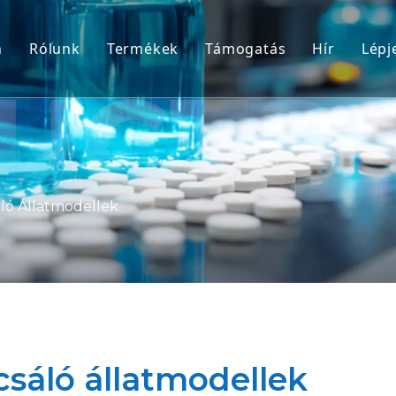
n
Rólunk
Termékek
Támogatás
Hír
Lépj
Nem humán főemlős (NHP) modellek
Szolgáltatás
Rágcsáló állatmodellek
Letöltés
Emberi szövetek és ex vivo modellek
GYIK
Integrált hatékonyságértékelés
Ügyfélbeszámolók
ló Állatmodellek
Translációs medicina és biomarkerek
IND benyújtás támogatása
sáló állatmodellek