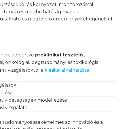
őrzésekkel és környezeti monitorozással
isztencia és megbízhatóság magas
ukálható és megfelelő eredményeket érjenek el.
enek, beleértve
preklinikai tesztelő
,
i, onkológiai, idegtudományi és toxikológiai
umi vizsgálatoktól a
klinikai alkalmazása
.
gálatok
kelése
ratív betegségek modellezése
i vizsgálata
 a tudományos szakértelmet az innováció és a