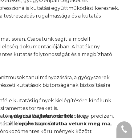
ézeteket, gyógyszeripari cégeket és
fesszionális kutatási együttműködést keresnek.
 a testreszabás rugalmassága és a kutatási
amat során. Csapatunk segít a modell
felelőség dokumentációjában. A hatékony
mentes kutatás folytonosságát és a megbízható
nizmusok tanulmányozására, a gyógyszerek
észeti kutatások biztonságának biztosítására
nféle kutatási igények kielégítésére kínálunk
síramentes törzseket is.
 tenyésztési és genetikai módosítási
ató
a rágcsálóállatmodellek
, hogy precízen,
modelleket hozzon létre.
ásait.
Lépjen kapcsolatba velünk még ma,
+1 2396
.
kórokozómentes körülmények között