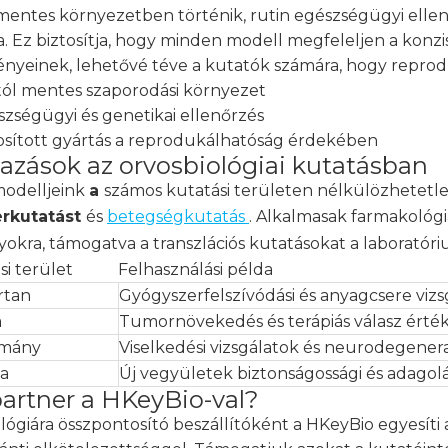
entes környezetben történik, rutin egészségügyi ellen
. Ez biztosítja, hogy minden modell megfeleljen a konz
nyeinek, lehetővé téve a kutatók számára, hogy reprod
ól mentes szaporodási környezet
szségügyi és genetikai ellenőrzés
sított gyártás a reprodukálhatóság érdekében
azások az orvosbiológiai kutatásban
odelljeink
a
számos kutatási területen nélkülözhetetl
rkutatást
és
betegségkutatás
. Alkalmasak farmakológia
kra, támogatva a transzlációs kutatásokat a laboratóri
i terület
Felhasználási példa
rtan
Gyógyszerfelszívódási és anyagcsere vizs
a
Tumornövekedés és terápiás válasz érté
omány
Viselkedési vizsgálatok és neurodegene
ia
Új vegyületek biztonságossági és adagolás
partner a HKeyBio-val?
lógiára összpontosító beszállítóként a HKeyBio egyesíti