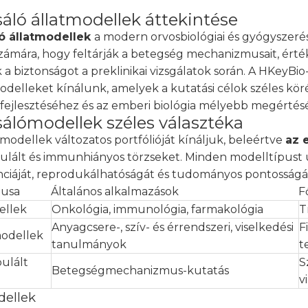
sáló állatmodellek áttekintése
ló állatmodellek
a modern orvosbiológiai és gyógyszerés
zámára, hogy feltárják a betegség mechanizmusait, érté
k a biztonságot a preklinikai vizsgálatok során. A HKeyBi
odelleket kínálunk, amelyek a kutatási célok széles kör
kifejlesztéséhez és az emberi biológia mélyebb megértés
sálómodellek széles választéka
modellek változatos portfólióját kínáljuk, beleértve
az 
lált és immunhiányos törzseket. Minden modelltípust úg
nciáját, reprodukálhatóságát és tudományos pontosságát 
pusa
Általános alkalmazások
F
ellek
Onkológia, immunológia, farmakológia
T
Anyagcsere-, szív- és érrendszeri, viselkedési
F
odellek
tanulmányok
t
ulált
S
Betegségmechanizmus-kutatás
v
dellek