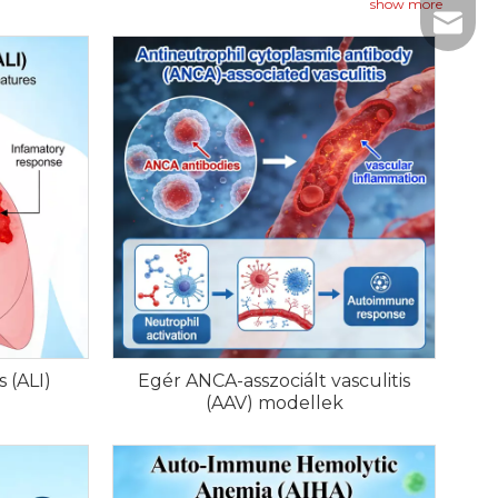
rogramokon keresztül ellenőrzik.
show more
+86- 1
tech@h
rduljon ügyfélszolgálatunkhoz tanácsadásért,
ikával kapcsolatban.
 (ALI)
Egér ANCA-asszociált vasculitis
(AAV) modellek