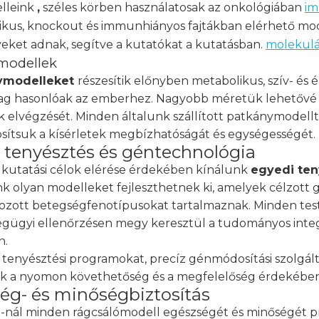
lleink
,
széles körben használatosak az onkológiában
im
ikus, knockout és immunhiányos fajtákban elérhető mod
ket adnak, segítve a kutatókat a kutatásban.
molekulá
modellek
ymodelleket
részesítik előnyben metabolikus, szív- és é
ilag hasonlóak az emberhez. Nagyobb méretük lehetővé te
ok elvégzését. Minden általunk szállított patkánymodel
osítsuk a kísérletek megbízhatóságát és egységességét.
 tenyésztés és géntechnológia
 kutatási célok elérése érdekében kínálunk
egyedi ten
nk olyan modelleket fejleszthetnek ki, amelyek célzott
zott betegségfenotípusokat tartalmaznak. Minden test
égügyi ellenőrzésen megy keresztül a tudományos integr
n.
tenyésztési programokat, precíz génmódosítási szolgált
nk a nyomon követhetőség és a megfelelőség érdekében
ég- és minőségbiztosítás
-nál minden rágcsálómodell egészségét és minőségét pri