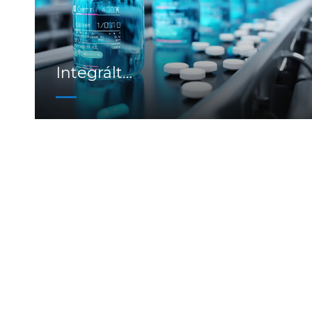
Integrált
hatékonyságértékelés