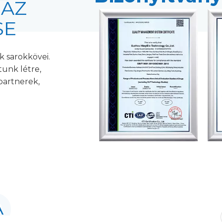
 AZ
SE
k sarokkövei.
tunk létre,
partnerek,
A