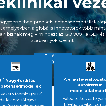
eklinikai vez
 nagymértékben prediktív betegségmodellek rág
 amelyekben a globális innovátorok több mint
n bíznak meg – mindezt az ISO 9001, a GLP é
szabványok szerint.
További
információ
+
A világ legváltozat
0
Nagy-fordítás
autoimmun
 betegségmodellek
modelladatmátr
gvezető főemlős (NHP)
Felépítettük és folya
ellek portfóliójával
bővítjük a világ legn
lkezünk autoimmun és