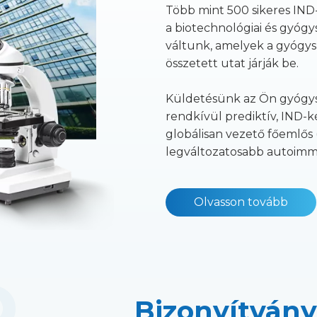
Több mint 500 sikeres IND-
a biotechnológiai és gyógy
váltunk, amelyek a gyógysz
összetett utat járják be.
Küldetésünk az Ön gyógysz
rendkívül prediktív, IND-ké
globálisan vezető főemlős
legváltozatosabb autoimm
Olvasson tovább
Bizonyítván