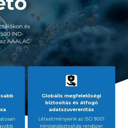
ető
csálókon és
 500 IND-
s az AAALAC
osabb
Globális megfelelőségi
biztosítás és átfogó
ixa
adatszuverenitás
matosan
Létesítményeink az ISO 9001
agyobb
minőségbiztosítási rendszer