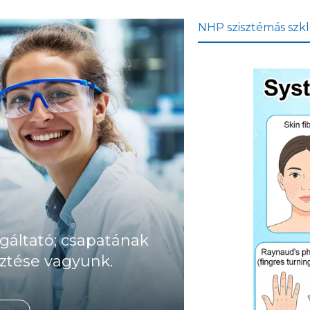
NHP szisztémás szkl
gáltató; csapatának
ztése vagyunk.
A