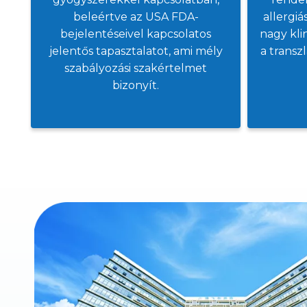
beleértve az USA FDA-
allergi
bejelentéseivel kapcsolatos
nagy kli
jelentős tapasztalatot, ami mély
a transz
szabályozási szakértelmet
bizonyít.