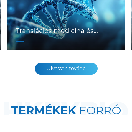
Translációs medicina és
biomarkerek
Olvasson tovább
TERMÉKEK
FORRÓ