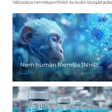
Változatos termékportfóliót és kiváló szolgáltatá
Nem humán főemlős (NHP)
modellek