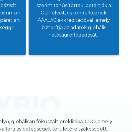
bázisát,
szerint tanúsítottak, betartják a
utoimmun
GLP elveit, és rendelkeznek
 páratlan
AAALAC akkreditációval, amely
séggel.
biztosítja az adatok globális
hatósági elfogadását.
lyű, globálisan fókuszált preklinikai CRO, amely
 allergiás betegségek területére szakosodott.