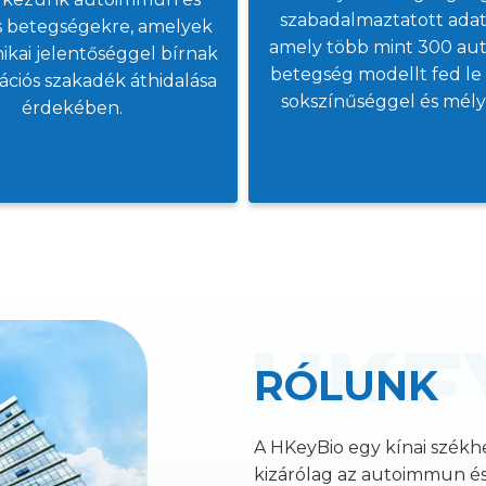
szabadalmaztatott adat
ás betegségekre, amelyek
amely több mint 300 a
nikai jelentőséggel bírnak
betegség modellt fed le
lációs szakadék áthidalása
sokszínűséggel és mély
érdekében.
RÓLUNK
​
A HKeyBio egy kínai székhe
kizárólag az autoimmun és