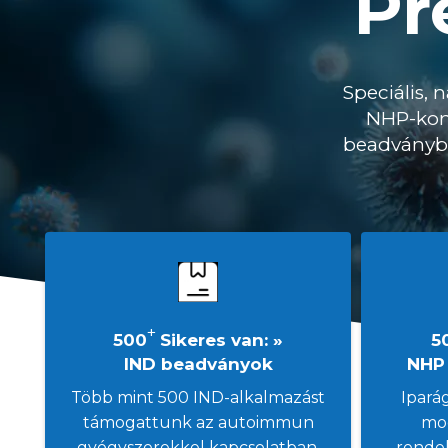
Pr
Speciális,
NHP-kon,
beadványba
+
500
Sikeres van: »
5
IND beadványok
NHP
Több mint 500 IND-alkalmazást
Ipará
támogattunk az autoimmun
mod
gyógyszerekkel kapcsolatban,
rende