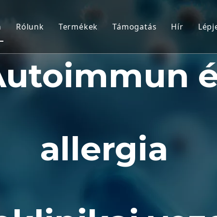
n
Rólunk
Termékek
Támogatás
Hír
Lépj
Nem humán főemlős (NHP) modellek
Szolgáltatás
Autoimmun é
Rágcsáló állatmodellek
Letöltés
Emberi szövetek és ex vivo modellek
GYIK
Integrált hatékonyságértékelés
Ügyfélbeszámolók
allergia
Translációs medicina és biomarkerek
IND benyújtás támogatása