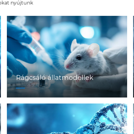
sokat nyújtunk
Rágcsáló állatmodellek