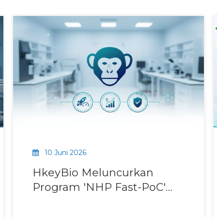
10 Juni 2026
HkeyBio Meluncurkan
Program 'NHP Fast-PoC'
untuk Memberikan Cyno
PK/PD Berbiaya Rendah