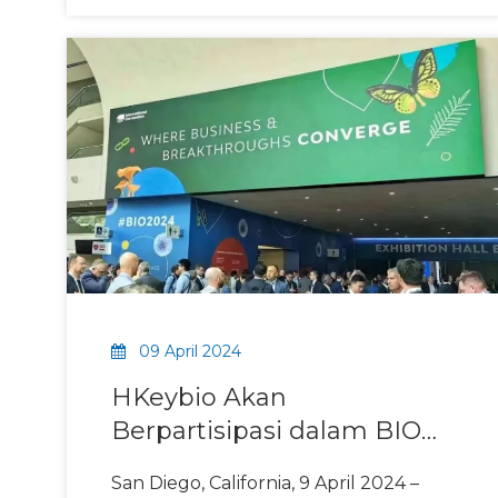
Keamanan NHP Non-GLP
09 April 2024
HKeybio Akan
Berpartisipasi dalam BIO
2024: Menampilkan
San Diego, California, 9 April 2024 –
Keahlian dalam Model