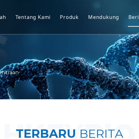
ah
Tentang Kami
Produk
Mendukung
Beri
Model Primata Non-Manusia (
Melayani
Model Hewan Pengerat
Unduh
Jaringan Manusia & Model Ex 
Pertanyaan Umu
Evaluasi Khasiat Terintegrasi
Testimonial Klien
mitraan
Pengobatan & Biomarker Tran
Dukungan Pengajuan IND
TERBARU
BERITA