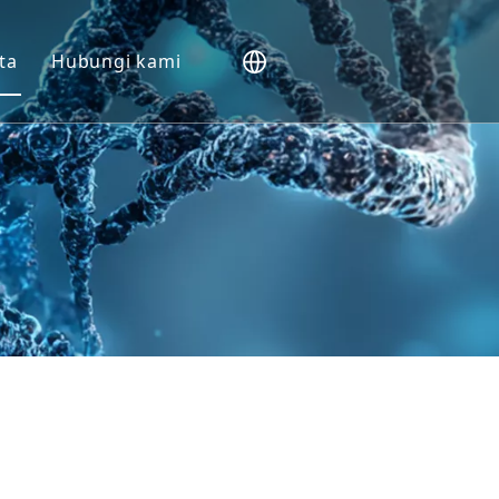
ta
Hubungi kami
NHP).
Vivo
m
slasi