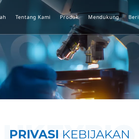
ah
Tentang Kami
Produk
Mendukung
Beri
Model Primata Non-Manusia (
Melayani
Model Hewan Pengerat
Unduh
Jaringan Manusia & Model Ex 
Pertanyaan Umu
Evaluasi Khasiat Terintegrasi
Testimonial Klien
Pengobatan & Biomarker Tran
Dukungan Pengajuan IND
PRIVASI
KEBIJAKAN