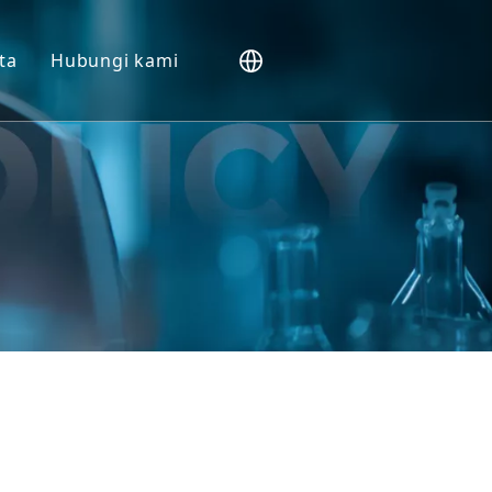
ta
Hubungi kami
NHP).
Vivo
m
slasi