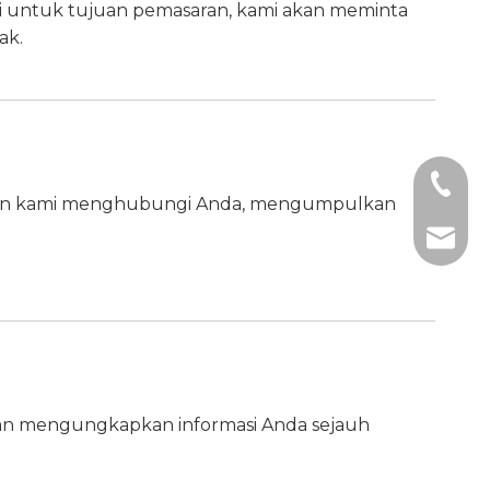
ti untuk tujuan pemasaran, kami akan meminta
ak.
+1 2396
zinkan kami menghubungi Anda, mengumpulkan
+86- 1
tech@h
an mengungkapkan informasi Anda sejauh