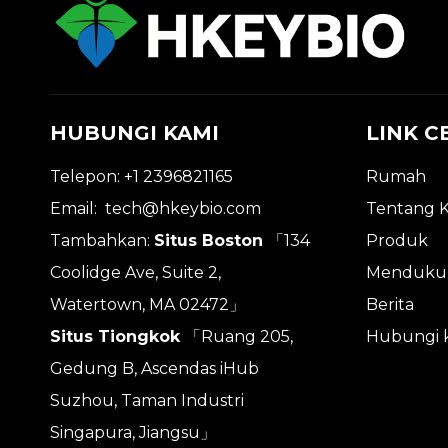
HUBUNGI KAMI
LINK C
Telepon: +1 2396821165
Rumah
Email:
tech@hkeybio.com
Tentang 
Tambahkan:
Situs Boston
「134
Produk
Coolidge Ave, Suite 2,
Menduku
Watertown, MA 02472」
Berita
Situs Tiongkok
「Ruang 205,
Hubungi 
Gedung B, Ascendas iHub
Suzhou, Taman Industri
Singapura, Jiangsu」