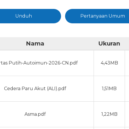
Unduh
Pertanyaan Umum
Nama
Ukuran
rtas Putih-Autoimun-2026-CN.pdf
4,43MB
Cedera Paru Akut (ALI).pdf
1,51MB
Asma.pdf
1,22MB