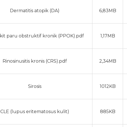
Dermatitis atopik (DA)
6,83MB
it paru obstruktif kronik (PPOK).pdf
1,17MB
Rinosinusitis kronis (CRS).pdf
2,34MB
Sirosis
1012KB
CLE (lupus eritematosus kulit)
885KB