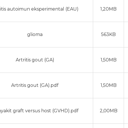
itis autoimun eksperimental (EAU)
1,20MB
glioma
563KB
Artritis gout (GA)
1,50MB
Artritis gout (GA).pdf
1,50MB
yakit graft versus host (GVHD).pdf
2,00MB