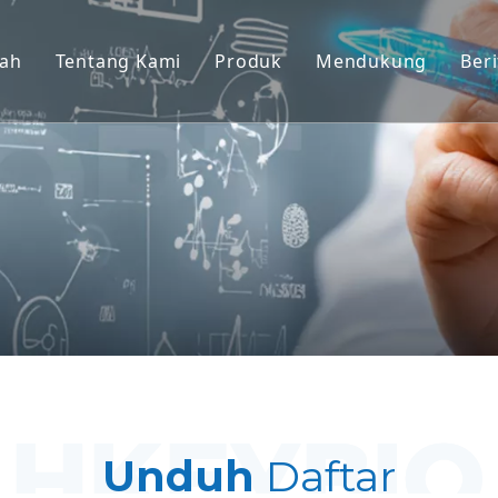
ah
Tentang Kami
Produk
Mendukung
Beri
Model Primata Non-Manusia (
Melayani
Model Hewan Pengerat
Unduh
Jaringan Manusia & Model Ex 
Pertanyaan Umu
Evaluasi Khasiat Terintegrasi
Testimonial Klien
Pengobatan & Biomarker Tran
Dukungan Pengajuan IND
Unduh
Daftar