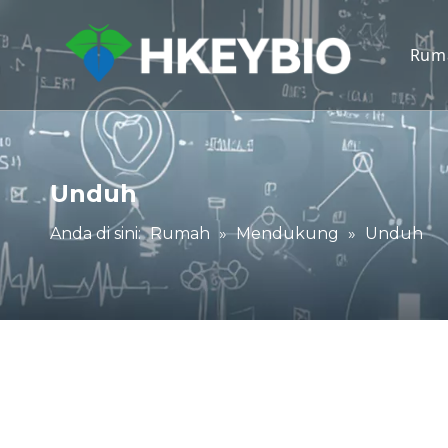
Rum
Unduh
Anda di sini:
Rumah
»
Mendukung
»
Unduh