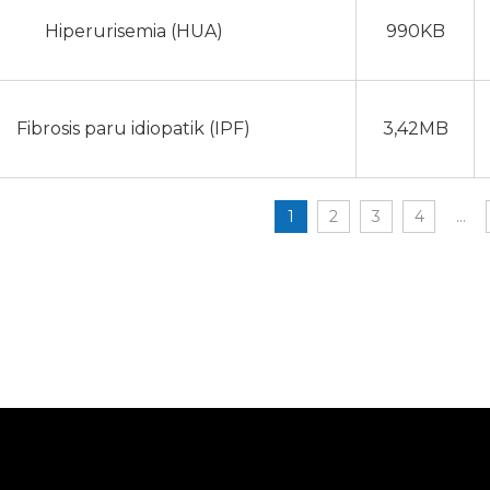
Hiperurisemia (HUA)
990KB
Fibrosis paru idiopatik (IPF)
3,42MB
1
2
3
4
...