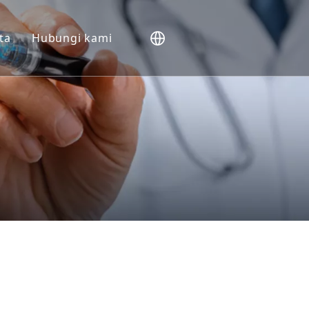
ta
Hubungi kami
NHP).
Vivo
m
slasi