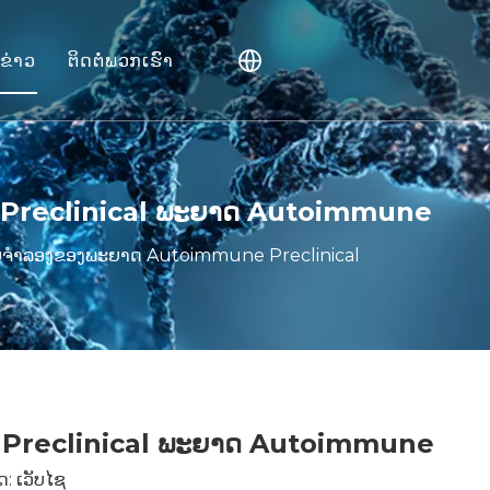
ຂ່າວ
ຕິດຕໍ່ພວກເຮົາ
P).
ບບ Preclinical ພະຍາດ Autoimmune
ະສານ
ບບຈໍາລອງຂອງພະຍາດ Autoimmune Preclinical
ບ
ບບ Preclinical ພະຍາດ Autoimmune
ດ:
ເວັບໄຊ