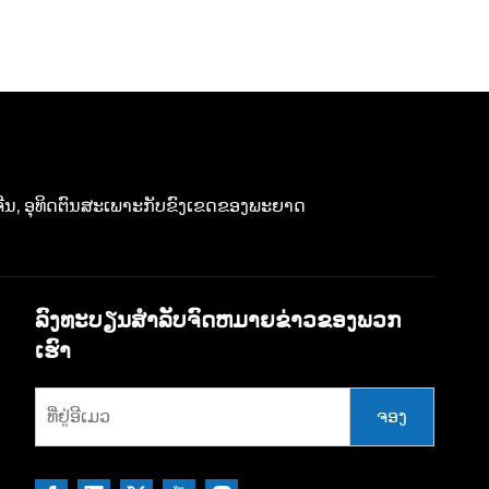
ທດຈີນ, ອຸທິດຕົນສະເພາະກັບຂົງເຂດຂອງພະຍາດ
ລົງທະບຽນສໍາລັບຈົດຫມາຍຂ່າວຂອງພວກ
ເຮົາ
ຈອງ