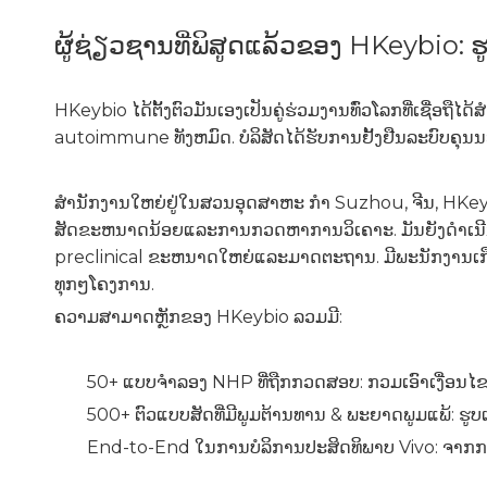
ຜູ້ຊ່ຽວຊານທີ່ພິສູດແລ້ວຂອງ HKeybio
HKeybio ໄດ້ຕັ້ງຕົວມັນເອງເປັນຄູ່ຮ່ວມງານທົ່ວໂລກທີ່ເຊື່ອ
autoimmune ທັງຫມົດ. ບໍລິສັດໄດ້ຮັບການຢັ້ງຢືນລະບົບຄຸນ
ສໍານັກງານໃຫຍ່ຢູ່ໃນສວນອຸດສາຫະ ກຳ Suzhou, ຈີນ, HKeyb
ສັດຂະຫນາດນ້ອຍແລະການກວດຫາການວິເຄາະ. ມັນຍັງດໍາເນີນກ
preclinical ຂະຫນາດໃຫຍ່ແລະມາດຕະຖານ. ມີພະນັກງານເກືອບ 
ທຸກໆໂຄງການ.
ຄວາມສາມາດຫຼັກຂອງ HKeybio ລວມມີ:
50+ ແບບຈໍາລອງ NHP ທີ່ຖືກກວດສອບ: ກວມເອົາເງື່ອ
500+ ຕົວແບບສັດທີ່ມີພູມຕ້ານທານ & ພະຍາດພູມແພ້: ຮູ
End-to-End ໃນການບໍລິການປະສິດທິພາບ Vivo: ຈາກກາ