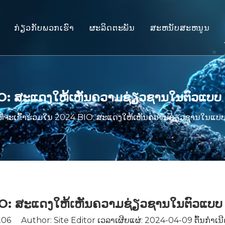
ກ່ຽວກັບພວກເຮົາ
ຜະລິດຕະພັນ
ສະຫນັບສະຫນູນ
ຮູບແບບ Primate ທີ່ບໍ່ແມ່ນມະນຸດ (NH
ການບໍລິການ
ຕົວແບບສັດຈໍາພວກຫນູ
ດາວໂຫຼດ
ເນື້ອເຍື່ອມະນຸດ & Ex Vivo Models
FAQ
 BIO: ສະແດງໃຫ້ເຫັນຄວາມຊ່ຽວຊານໃນຕົວແ
ການປະເມີນປະສິດທິພາບແບບປະສົມປ
ໃບຢັ້ງຢືນລູກຄ້າ
ທີ່ຈະເຂົ້າຮ່ວມໃນ 2024 BIO: ສະແດງໃຫ້ເຫັນຄວາມຊ່ຽວຊານໃນແ
ແພດສາດແປ ແລະເຄື່ອງໝາຍຊີວະພາ
ສະຫນັບສະຫນູນການຍື່ນສະເຫນີ IND
4 BIO: ສະແດງໃຫ້ເຫັນຄວາມຊ່ຽວຊານໃນຕົວແ
206
Author: Site Editor ເວລາເຜີຍແຜ່: 2024-04-09 ຕົ້ນກໍາເນີ