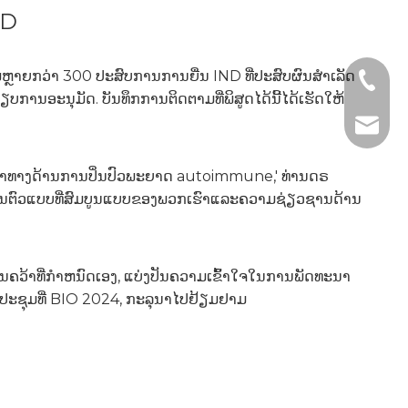
ND
ມຫຼາຍກວ່າ 300 ປະສົບການການຍື່ນ IND ທີ່ປະສົບຜົນສໍາເລັດ
+1 2396
ອະນຸມັດ. ບັນທຶກການຕິດຕາມທີ່ພິສູດໄດ້ນີ້ໄດ້ເຮັດໃຫ້
+86- 1
tech@h
້າວຫນ້າທາງດ້ານການປິ່ນປົວພະຍາດ autoimmune,' ທ່ານດຣ
ອນຕົວແບບທີ່ສົມບູນແບບຂອງພວກເຮົາແລະຄວາມຊ່ຽວຊານດ້ານ
ຄວ້າທີ່ກໍາຫນົດເອງ, ແບ່ງປັນຄວາມເຂົ້າໃຈໃນການພັດທະນາ
ະ​ຊຸມ​ທີ່ BIO 2024​, ກະ​ລຸ​ນາ​ໄປ​ຢ້ຽມ​ຢາມ​