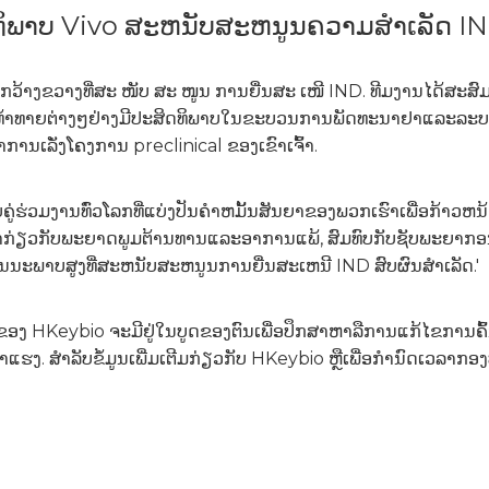
ທິພາບ Vivo ສະຫນັບສະຫນູນຄວາມສໍາເລັດ I
ກວ້າງຂວາງທີ່ສະ ໜັບ ສະ ໜູນ ການຍື່ນສະ ເໜີ IND. ທີມງານໄດ້ສະສົ
້າທາຍຕ່າງໆຢ່າງມີປະສິດທິພາບໃນຂະບວນການພັດທະນາຢາແລະລະບຽບການ
າການເລັ່ງໂຄງການ preclinical ຂອງເຂົາເຈົ້າ.
ໍ່ກັບຄູ່ຮ່ວມງານທົ່ວໂລກທີ່ແບ່ງປັນຄໍາຫມັ້ນສັນຍາຂອງພວກເຮົາເພື່ອກ
ົາກ່ຽວກັບພະຍາດພູມຕ້ານທານແລະອາການແພ້, ສົມທົບກັບຊັບພະຍາກ
ີຄຸນນະພາບສູງທີ່ສະຫນັບສະຫນູນການຍື່ນສະເຫນີ IND ສົບຜົນສໍາເລັດ.'
ງ HKeybio ຈະມີຢູ່ໃນບູດຂອງຕົນເພື່ອປຶກສາຫາລືການແກ້ໄຂການຄົ້ນ
ບ​ຂໍ້​ມູນ​ເພີ່ມ​ເຕີມ​ກ່ຽວ​ກັບ HKeybio ຫຼື​ເພື່ອ​ກໍາ​ນົດ​ເວ​ລາ​ກອງ​ປ