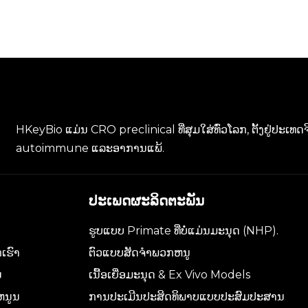
HKeyBio ແມ່ນ CRO preclinical ທີ່ສຸມໃສ່ທົ່ວໂລກ, ຕັ້ງຢູ່ປະເ
autoimmune ແລະອາການແພ້.
ປະເພດຜະລິດຕະພັນ
ຮູບແບບ Primate ທີ່ບໍ່ແມ່ນມະນຸດ (NHP).
ເຮົາ
ຕົວແບບສັດຈໍາພວກຫນູ
ນ
ເນື້ອເຍື່ອມະນຸດ & Ex Vivo Models
ຫນູນ
ການປະເມີນປະສິດທິພາບແບບປະສົມປະສານ