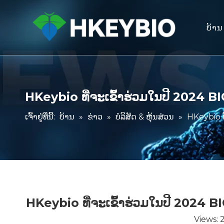
ບ້ານ
HKeybio ທີ່ຈະເຂົ້າຮ່ວມໃນປີ 2024
ເຈົ້າຢູ່ທີ່ນີ້:
ບ້ານ
»
ຂ່າວ
»
ບໍລິສັດ & ຫຸ້ນສ່ວນ
»
HKeybio 
HKeybio ທີ່ຈະເຂົ້າຮ່ວມໃນປີ 202
Views: