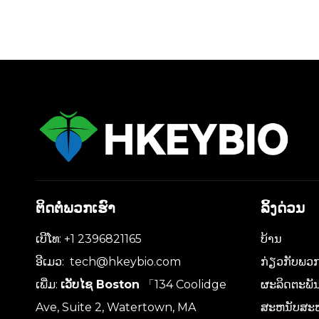
ຕິດຕໍ່ພວກເຮົາ
ລິ້ງດ່ວນ
ເບີໂທ: +1 2396821165
ບ້ານ
ອີເມວ:
tech@hkeybio.com
ກ່ຽວກັບພວກ
ເພີ່ມ:
ເວັບໄຊ Boston
「134 Coolidge
ຜະລິດຕະພັ
Ave, Suite 2, Watertown, MA
ສະຫນັບສະ