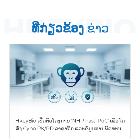
ທີ່ກ່ຽວຂ້ອງ
ຂ່າວ
HkeyBio ເປີດຕົວໂຄງການ 'NHP Fast-PoC' ເພື່ອຈັດ
ສົ່ງ Cyno PK/PD ລາຄາຖືກ ແລະຂໍ້ມູນການພັດທະນາ
ທ່າມກາງລາຄາ NHP ທີ່ເພີ່ມຂຶ້ນ.