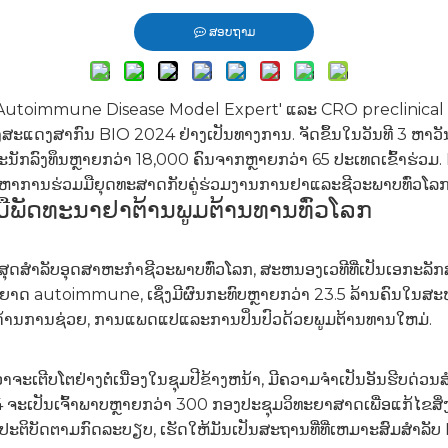
ສອບຖາມ
o, 'Autoimmune Disease Model Expert' ແລະ CRO preclinical
ດງສາກົນ BIO 2024 ຢ່າງເປັນທາງການ. ຈັດຂຶ້ນໃນວັນທີ 3 ຫາວັນທີ
້າແລະນັກລົງທຶນຫຼາຍກວ່າ 18,000 ຄົນຈາກຫຼາຍກວ່າ 65 ປະເທດເຂົ້າຮ່ວ
ຄົ້ນຫາການຮ່ວມມືຍຸດທະສາດກັບຄູ່ຮ່ວມງານການຢາແລະຊີວະພາບທົ່ວໂລກ
ມມືພັດທະນາຢາຕ້ານພູມຕ້ານທານທົ່ວໂລກ
ີ່ສຸດສໍາລັບອຸດສາຫະກໍາຊີວະພາບທົ່ວໂລກ, ສະຫນອງເວທີທີ່ເປັນເອກະລັກ
autoimmune, ເຊິ່ງມີຜົນກະທົບຫຼາຍກວ່າ 23.5 ລ້ານຄົນໃນສະຫະລັ
ທາງດ້ານການຊ່ວຍ, ການແພດແປແລະການປິ່ນປົວດ້ວຍພູມຕ້ານທານໃຫມ່.
ໂຕຢ່າງຕໍ່ເນື່ອງໃນຊຸມປີຂ້າງຫນ້າ, ມີຄວາມຈໍາເປັນອັນຮີບດ່ວນສໍາລັບເ
4 ຈະເປັນເຈົ້າພາບຫຼາຍກວ່າ 300 ກອງປະຊຸມວິທະຍາສາດເພື່ອແກ້ໄຂ
ບັດຕາມກົດລະບຽບ, ເຮັດໃຫ້ມັນເປັນສະຖານທີ່ທີ່ເຫມາະສົມສໍາລັບ 