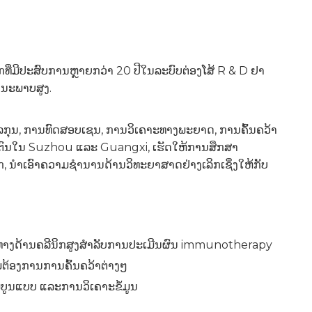
ກທີ່ມີປະສົບການຫຼາຍກວ່າ 20 ປີໃນລະບົບຕ່ອງໂສ້ R & D ຢາ
ນນະພາບສູງ.
ເລກຸນ, ການທົດສອບເຊນ, ການວິເຄາະທາງພະຍາດ, ການຄົ້ນຄວ້າ
ິດຕົນໃນ Suzhou ແລະ Guangxi, ເຮັດໃຫ້ການສຶກສາ
 ນໍາເອົາຄວາມຊໍານານດ້ານວິທະຍາສາດຢ່າງເລິກເຊິ່ງໃຫ້ກັບ
ທາງດ້ານຄລີນິກສູງສໍາລັບການປະເມີນຜົນ immunotherapy
ມຕ້ອງການການຄົ້ນຄວ້າຕ່າງໆ
ບູນແບບ ແລະການວິເຄາະຂໍ້ມູນ