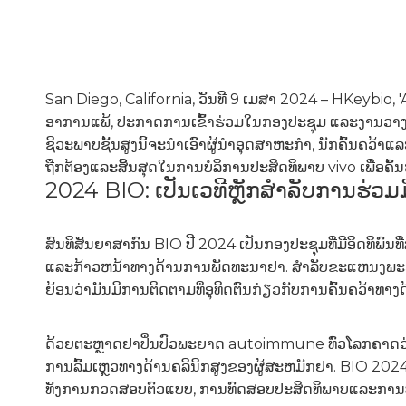
San Diego, California, ວັນທີ 9 ເມສາ 2024 – HKeybi
ອາການແພ້, ປະກາດການເຂົ້າຮ່ວມໃນກອງປະຊຸມ ແລະງານວາງສະແ
ຊີວະພາບຊັ້ນສູງນີ້ຈະນໍາເອົາຜູ້ນໍາອຸດສາຫະກໍາ, ນັກຄົ້ນຄວ
ຖືກຕ້ອງແລະສິ້ນສຸດໃນການບໍລິການປະສິດທິພາບ vivo ເພື່ອ
2024 BIO: ເປັນເວທີຫຼັກສໍາລັບການຮ່ວ
ສົນທິສັນຍາສາກົນ BIO ປີ 2024 ເປັນກອງປະຊຸມທີ່ມີອິດທິພົນທ
ແລະກ້າວຫນ້າທາງດ້ານການພັດທະນາຢາ. ສໍາລັບຂະແຫນງພະຍາດ 
ຍ້ອນວ່າມັນມີການຕິດຕາມທີ່ອຸທິດຕົນກ່ຽວກັບການຄົ້ນຄວ້າ
ດ້ວຍຕະຫຼາດຢາປິ່ນປົວພະຍາດ autoimmune ທົ່ວໂລກຄາດວ່າຈະເຕີບ
ການລົ້ມເຫຼວທາງດ້ານຄລີນິກສູງຂອງຜູ້ສະຫມັກຢາ. BIO 202
ທັງການກວດສອບຕົວແບບ, ການທົດສອບປະສິດທິພາບແລະການປະຕິ