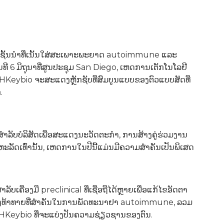
 ຊັ້ນນໍາທີ່ເນັ້ນໃສ່ສະເພາະພະຍາດ autoimmune ແລະ
 6 ມິຖຸນາທີ່ສູນປະຊຸມ San Diego, ເຫດການເຕັກໂນໂລຢີ
ມ. HKeybio ຈະສະແດງຫຼັກຊັບທີ່ສົມບູນແບບຂອງຕົວແບບສັດທີ່
.
ສໍາລັບບໍລິສັດເພື່ອສະແດງນະວັດຕະກໍາ, ການສ້າງຄູ່ຮ່ວມງານ
ດເທົ່ານັ້ນ, ເຫດການໃນປີນີ້ແມ່ນມີຄວາມສໍາຄັນເປັນພິເສດ
ຄື່ອງມື preclinical ທີ່ເຊື່ອຖືໄດ້ຫຼາຍເພື່ອແກ້ໄຂອັດຕາ
ສິ່ງທ້າທາຍທີ່ສໍາຄັນໃນການພັດທະນາຢາ autoimmune, ລວມ
HKeybio ທີ່ຈະແບ່ງປັນຄວາມຊ່ຽວຊານຂອງຕົນ.