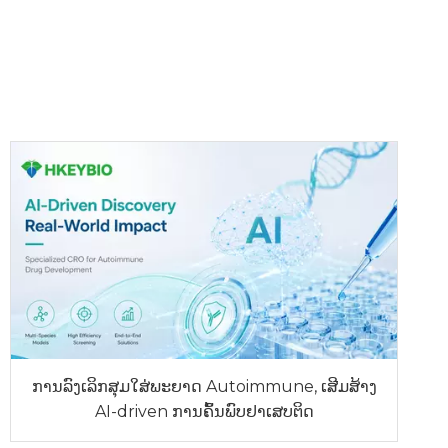
ການລົງເລິກສຸມໃສ່ພະຍາດ Autoimmune, ເສີມສ້າງ
AI-driven ການຄົ້ນພົບຢາເສບຕິດ