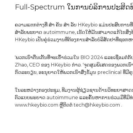
Full-Spectrum ໃນການບໍລິການປະສິດ
ຄວາມແຕກຕ່າງທີ່ ສຳ ຄັນ ສຳ ລັບ HKeybio ແມ່ນປະສົບການທີ່
ສໍາລັບພະຍາດ autoimmune, ເຮັດໃຫ້ມັນສາມາດແກ້ໄຂສິ່ງທ
HKeybio ເປັນຄູ່ຮ່ວມງານທີ່ຕ້ອງການສໍາລັບບໍລິສັດຢາທີ່ຊອກຫ
'ພວກເຮົາຕື່ນເຕັ້ນທີ່ຈະເຂົ້າຮ່ວມໃນ BIO 2024 ແລະເຊື່ອມຕ
Zhao, CEO ຂອງ HKeybio ກ່າວ. 'ຈຸດສຸມພິເສດຂອງພວກເຮ
ກົດລະບຽບ, ອະນຸຍາດໃຫ້ພວກເຮົາສົ່ງຂໍ້ມູນ preclinical ທີ່ມ
ໃນລະຫວ່າງກອງປະຊຸມ, ທີມງານຜູ້ຊ່ຽວຊານດ້ານວິທະຍາສາດຂອ
ຕົວແບບພະຍາດ autoimmune ແລະຄົ້ນຫາການຮ່ວມມືທີ່ມີທ່າແຮງ. ສໍາ​ລັ
www.hkeybio.com
ຫຼືຕິດຕໍ່ tech@hkeybio.com .