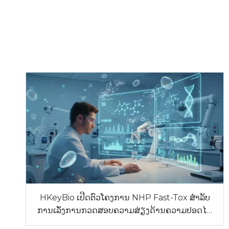
HKeyBio ເປີດຕົວໂຄງການ NHP Fast-Tox ສໍາລັບ
ການເລັ່ງການກວດສອບຄວາມສ່ຽງດ້ານຄວາມປອດໄພ
ຂອງ NHP ທີ່ບໍ່ແມ່ນ GLP