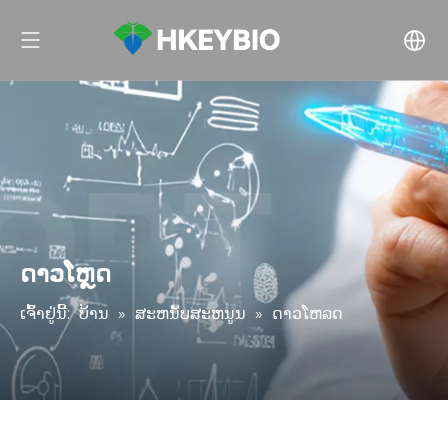
ດາວໂຫຼດ
ເຈົ້າຢູ່ນີ້:
ບ້ານ
»
ສະຫນັບສະຫນູນ
»
ດາວໂຫລດ