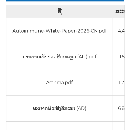
ຊື່
ຂະຫ
Autoimmune-White-Paper-2026-CN.pdf
4.43
ການບາດເຈັບປອດສ້ວຍແຫຼມ (ALI).pdf
1.51
Asthma.pdf
1.22
ພະຍາດຜິວໜັງອັກເສບ (AD)
6.83