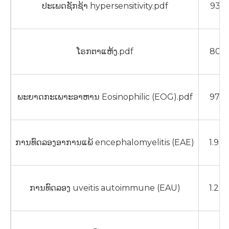
ປະເພດຊັກຊ້າ hypersensitivity.pdf
932
ໂຣກຕາແຫ້ງ.pdf
807
ພະຍາດກະເພາະອາຫານ Eosinophilic (EOG).pdf
970
ການທົດລອງອາການແພ້ encephalomyelitis (EAE)
1.93
ການທົດລອງ uveitis autoimmune (EAU)
1.20