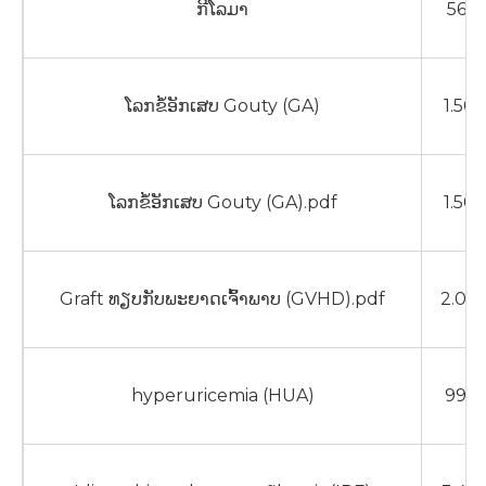
ກີໂລມາ
563
ໂລກຂໍ້ອັກເສບ Gouty (GA)
1.50
ໂລກຂໍ້ອັກເສບ Gouty (GA).pdf
1.50
Graft ທຽບກັບພະຍາດເຈົ້າພາບ (GVHD).pdf
2.00
hyperuricemia (HUA)
990