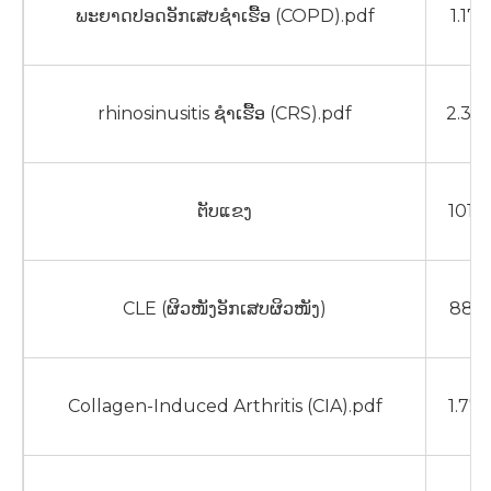
ພະຍາດປອດອັກເສບຊໍາເຮື້ອ (COPD).pdf
1.17
rhinosinusitis ຊໍາເຮື້ອ (CRS).pdf
2.34
ຕັບແຂງ
1012
CLE (ຜິວໜັງອັກເສບຜິວໜັງ)
885
Collagen-Induced Arthritis (CIA).pdf
1.77