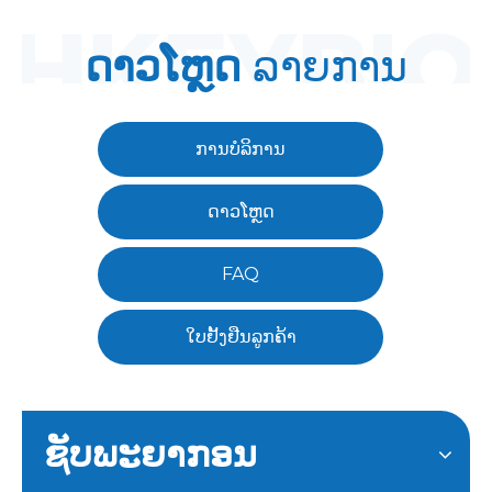
ດາວໂຫຼດ
ລາຍການ
ການບໍລິການ
ດາວໂຫຼດ
FAQ
ໃບຢັ້ງຢືນລູກຄ້າ
ຊັບພະຍາກອນ