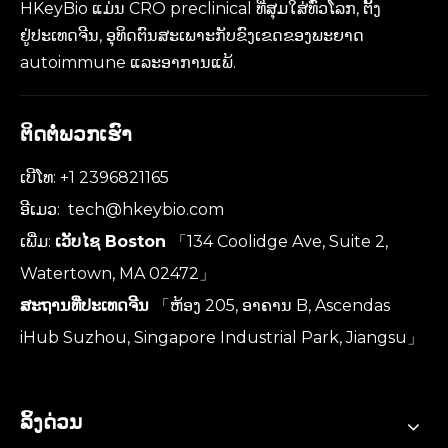
HKeyBio ແມ່ນ CRO preclinical ທີ່ສຸມໃສ່ທົ່ວໂລກ, ຕັ້ງ
ຢູ່ປະເທດຈີນ, ອຸທິດຕົນສະເພາະກັບຂົງເຂດຂອງພະຍາດ
autoimmune ແລະອາການແພ້.
ຕິດຕໍ່ພວກເຮົາ
ເບີໂທ: +1 2396821165
ອີເມວ:
tech@hkeybio.com
ເພີ່ມ:
ເວັບໄຊ Boston
「134 Coolidge Ave, Suite 2,
Watertown, MA 02472」
ສະຖານທີ່ປະເທດຈີນ
「ຫ້ອງ 205, ອາຄານ B, Ascendas
iHub Suzhou, Singapore Industrial Park, Jiangsu」
ລິ້ງດ່ວນ