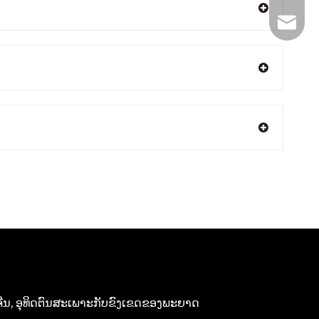
+86- 1
tech@h
ທດຈີນ, ອຸທິດຕົນສະເພາະກັບຂົງເຂດຂອງພະຍາດ