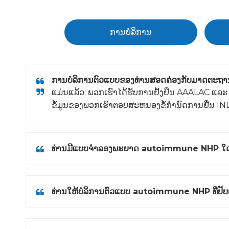
ການບໍລິການ
ການບໍລິການຕົວແບບຂອງທ່ານສອດຄ່ອງກັບມາດຕະຖາ
ແມ່ນແລ້ວ. ພວກເຮົາໄດ້ຮັບການຢັ້ງຢືນ AAALAC ແ
ຂໍ້​ມູນ​ຂອງ​ພວກ​ເຮົາ​ຕອບ​ສະ​ຫນອງ​ຂໍ້​ກໍາ​ນົດ​ການ​ຍື່ນ IND
ທ່ານມີແບບຈໍາລອງພະຍາດ autoimmune NHP ໃດແດ
ທ່ານໃຫ້ບໍລິການຕົວແບບ autoimmune NHP ທີ່ປັບແ