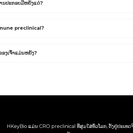
່ານປະກອບມີຫຍັງແດ່?
immune preclinical?
ອງເຈົ້າແມ່ນຫຍັງ?
HKeyBio ແມ່ນ CRO preclinical ທີ່ສຸມໃສ່ທົ່ວໂລກ, ຕັ້ງຢູ່ປະເ