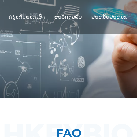
ກ່ຽວກັບພວກເຮົາ
ຜະລິດຕະພັນ
ສະຫນັບສະຫນູນ
ຮູບແບບ Primate ທີ່ບໍ່ແມ່ນມະນຸດ (NH
ການບໍລິການ
ຕົວແບບສັດຈໍາພວກຫນູ
ດາວໂຫຼດ
ເນື້ອເຍື່ອມະນຸດ & Ex Vivo Models
FAQ
ການປະເມີນປະສິດທິພາບແບບປະສົມປ
ໃບຢັ້ງຢືນລູກຄ້າ
ແພດສາດແປ ແລະເຄື່ອງໝາຍຊີວະພາ
ສະຫນັບສະຫນູນການຍື່ນສະເຫນີ IND
FAQ