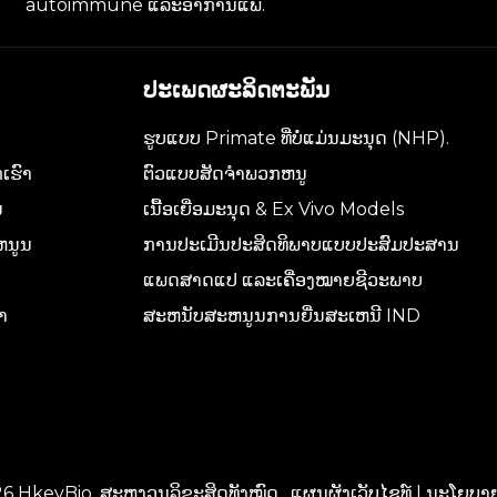
autoimmune ແລະອາການແພ້.
ປະເພດຜະລິດຕະພັນ
ຮູບແບບ Primate ທີ່ບໍ່ແມ່ນມະນຸດ (NHP).
ເຮົາ
ຕົວແບບສັດຈໍາພວກຫນູ
ນ
ເນື້ອເຍື່ອມະນຸດ & Ex Vivo Models
ຫນູນ
ການປະເມີນປະສິດທິພາບແບບປະສົມປະສານ
ແພດສາດແປ ແລະເຄື່ອງໝາຍຊີວະພາບ
ົາ
ສະຫນັບສະຫນູນການຍື່ນສະເຫນີ IND
26
HkeyBio. ສະຫງວນລິຂະສິດທັງໝົດ.
ແຜນຜັງເວັບໄຊທ໌
|
ນະໂຍບາຍ