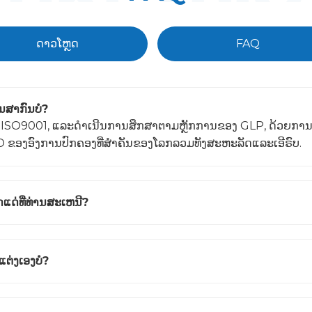
ດາວໂຫຼດ
FAQ
ນສາກົນບໍ?
ລະ ISO9001, ແລະດໍາເນີນການສຶກສາຕາມຫຼັກການຂອງ GLP, ດ້ວຍກາ
 ຂອງ​ອົງ​ການ​ປົກ​ຄອງ​ທີ່​ສໍາ​ຄັນ​ຂອງ​ໂລກ​ລວມ​ທັງ​ສະ​ຫະ​ລັດ​ແລະ​ເອີ​ຣົບ​.
່ທີ່ທ່ານສະເຫນີ?
ຕ່ງເອງບໍ?