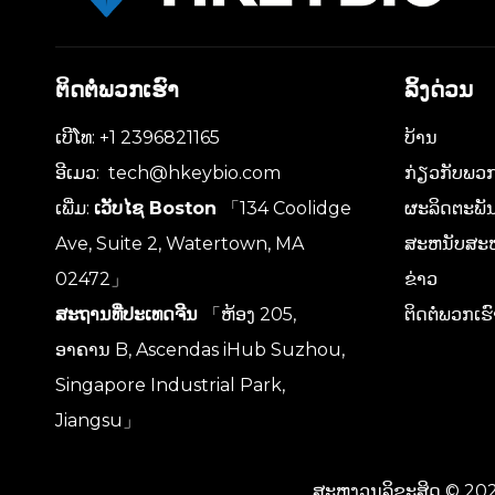
ຕິດຕໍ່ພວກເຮົາ
ລິ້ງດ່ວນ
ເບີໂທ: +1 2396821165
ບ້ານ
ອີເມວ:
tech@hkeybio.com
ກ່ຽວກັບພວກ
ເພີ່ມ:
ເວັບໄຊ Boston
「134 Coolidge
ຜະລິດຕະພັ
Ave, Suite 2, Watertown, MA
ສະຫນັບສະ
02472」
ຂ່າວ
ສະຖານທີ່ປະເທດຈີນ
「ຫ້ອງ 205,
ຕິດຕໍ່ພວກເຮ
ອາຄານ B, Ascendas iHub Suzhou,
Singapore Industrial Park,
Jiangsu」
ສະຫງວນລິຂະສິດ ©
20