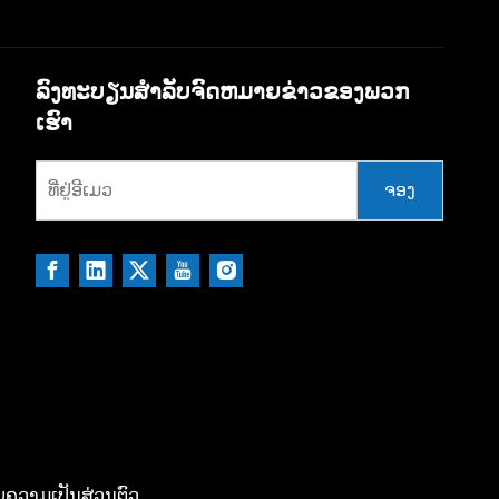
ລົງທະບຽນສໍາລັບຈົດຫມາຍຂ່າວຂອງພວກ
ເຮົາ
ຈອງ
ຄວາມເປັນສ່ວນຕົວ