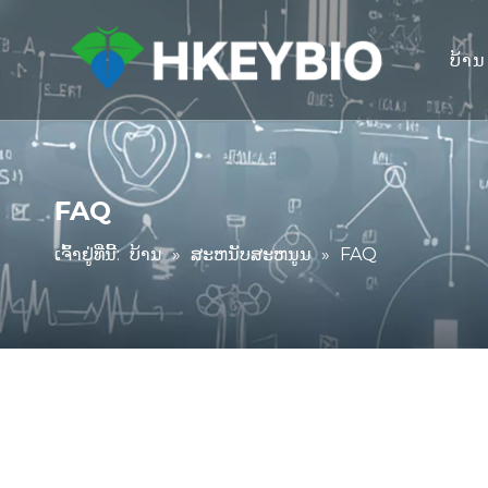
ບ້ານ
FAQ
ເຈົ້າຢູ່ທີ່ນີ້:
ບ້ານ
»
ສະຫນັບສະຫນູນ
»
FAQ