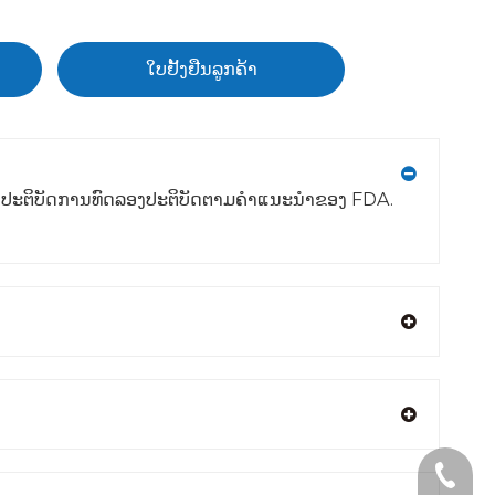
ໃບຢັ້ງຢືນລູກຄ້າ
ນປະຕິບັດການທົດລອງປະຕິບັດຕາມຄໍາແນະນໍາຂອງ FDA.
+1 2396