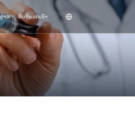
ຂ່າວ
ຕິດຕໍ່ພວກເຮົາ
P).
ະສານ
ບ