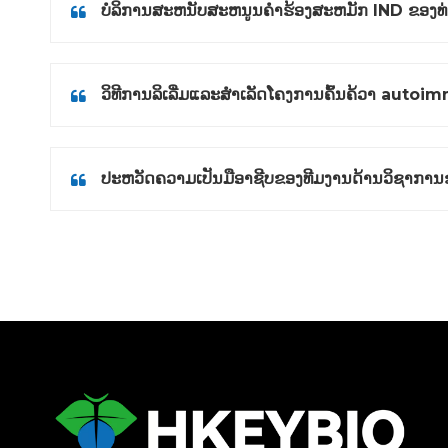
ບໍລິການສະຫນັບສະຫນູນຄໍາຮ້ອງສະຫມັກ IND ຂອງທ
ວິທີການລິເລີ່ມແລະສໍາເລັດໂຄງການຄົ້ນຄ້ວາ auto
ປະຫວັດຄວາມເປັນມືອາຊີບຂອງທີມງານດ້ານວິຊາການຂ