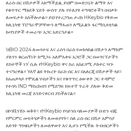
ለራስ-ሰር በሽታዎች አከማችቷል, ይህም በመድኃኒት ልማት እና
የቁጥጥር ማፅደቅ ሂደት ውስጥ ያሉ የተለያዩ ተግዳሮቶችን በብቃት
ለመፍታት አስችሎታል። ይህ የተረጋገጠ ታሪክ HKeybio የቅድመ
ክሊኒካዊ ፕሮግራሞቻቸውን ለማፋጠን ለሚፈልጉ ፋርማሲዩቲካል
ኩባንያዎች ተመራጭ አጋር አድርጎታል።
'በBIO 2024 ለመሳተፍ እና ራስን በራስ የመከላከል በሽታን ለማከም
ያለንን ቁርጠኝነት ከሚጋሩ አለምአቀፍ አጋሮች ጋር በመገናኘታችን
ደስተኞች ነን' ሲሉ የHKeybio ዋና ስራ አስፈፃሚ ዶክተር ዣኦ
ተናግረዋል። 'የእኛ ልዩ ትኩረት በራስ-ሰር እና በአለርጂ በሽታዎች ላይ፣
ከአጠቃላይ የሞዴል ሃብታችን እና የቁጥጥር ዕውቀት ጋር ተዳምሮ
የተሳካ IND ማስረከብን የሚደግፍ ከፍተኛ ጥራት ያለው ቅድመ
ክሊኒካዊ መረጃ እንድናቀርብ ያስችለናል።
በኮንቬንሽኑ ወቅት፣ የHKeybio የሳይንስ ባለሙያዎች ቡድን ብጁ
የምርምር መፍትሄዎችን ለመወያየት፣ ስለ ራስ-ሰር በሽታ አምሳያ
እድገት ግንዛቤዎችን ለመለዋወጥ እና ሊሆኑ የሚችሉ ትብብርዎችን