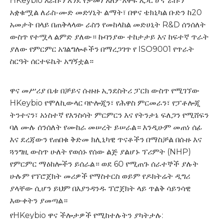
HKeybio እራሱን እንደ የታመነ አለምአቀፍ አጋር ሆኖ ራሱን
አቋቁሟል ለራስ-ሙድ መድሃኒት ልማት፣ በዋና ቴክኒካል ቡድን ከ20
አመታት በላይ በጠቅላላው ራስን የመከላከል መድሀኒት R&D ሰንሰለት
ውስጥ የተሟላ ልምድ ያለው። ኩባንያው ተከታታይ እና ከፍተኛ ጥራት
ያለው የምርምር አገልግሎቶችን በማረጋገጥ የ ISO9001 የጥራት
ስርዓት ሰርተፍኬት አግኝቷል።
ዋና መሥሪያ ቤቱ በቻይና ሱዙዙ ኢንደስትሪ ፓርክ ውስጥ የሚገኘው
HKeybio የሞለኪውላር ባዮሎጂን፣ የሕዋስ ምርመራን፣ የፓቶሎጂ
ትንተናን፣ አነስተኛ የእንስሳት ምርምርን እና የትንታኔ ፍለጋን የሚሸፍን
ባለ ሙሉ ሰንሰለት የሙከራ መሠረት ይሠራል። እንዲሁም መጠነ ሰፊ
እና ደረጃውን የጠበቁ ቅድመ ክሊኒካዊ ጥናቶችን በማስቻል በሱዙ እና
ጓንግዚ ውስጥ ሁለት የወሰኑ የሰው ልጅ ያልሆኑ ፕሪምት (NHP)
የምርምር ማዕከሎችን ይሰራል። ወደ 60 የሚጠጉ ሰራተኞች ያሉት
ሁሉም የፕሮጀክት መሪዎች የማስተርስ ወይም የዶክትሬት ዲግሪ
ያላቸው ሲሆን ይህም በእያንዳንዱ ፕሮጀክት ላይ ጥልቅ ሳይንሳዊ
እውቀትን ያመጣል።
የHKeybio ዋና ችሎታዎች የሚከተሉትን ያካትታሉ: