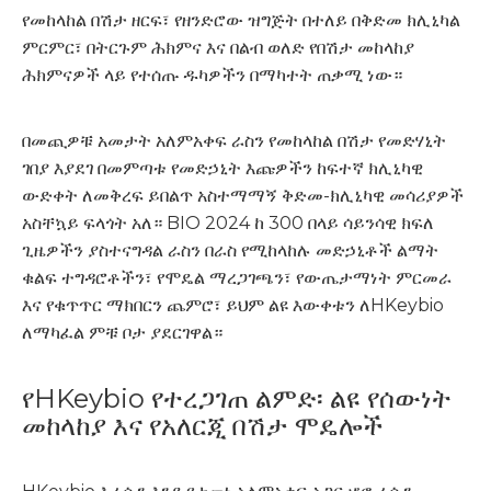
የመከላከል በሽታ ዘርፍ፣ የዘንድሮው ዝግጅት በተለይ በቅድመ ክሊኒካል
ምርምር፣ በትርጉም ሕክምና እና በልብ ወለድ የበሽታ መከላከያ
ሕክምናዎች ላይ የተሰጡ ዱካዎችን በማካተት ጠቃሚ ነው።
በመጪዎቹ አመታት አለምአቀፍ ራስን የመከላከል በሽታ የመድሃኒት
ገበያ እያደገ በመምጣቱ የመድኃኒት እጩዎችን ከፍተኛ ክሊኒካዊ
ውድቀት ለመቅረፍ ይበልጥ አስተማማኝ ቅድመ-ክሊኒካዊ መሳሪያዎች
አስቸኳይ ፍላጎት አለ። BIO 2024 ከ 300 በላይ ሳይንሳዊ ክፍለ
ጊዜዎችን ያስተናግዳል ራስን በራስ የሚከላከሉ መድኃኒቶች ልማት
ቁልፍ ተግዳሮቶችን፣ የሞዴል ማረጋገጫን፣ የውጤታማነት ምርመራ
እና የቁጥጥር ማክበርን ጨምሮ፣ ይህም ልዩ እውቀቱን ለHKeybio
ለማካፈል ምቹ ቦታ ያደርገዋል።
የHKeybio የተረጋገጠ ልምድ፡ ልዩ የሰውነት
መከላከያ እና የአለርጂ በሽታ ሞዴሎች