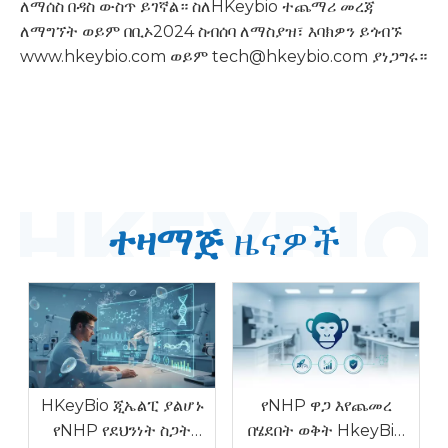
ለማሰስ በዳስ ውስጥ ይገኛል። ስለHKeybio ተጨማሪ መረጃ
ለማግኘት ወይም በቢኦ2024 ስብሰባ ለማስያዝ፣ እባክዎን ይጎብኙ
www.hkeybio.com
ወይም tech@hkeybio.com ያነጋግሩ።
ተዛማጅ
ዜናዎች
HKeyBio ጂኤልፒ ያልሆኑ
የNHP ዋጋ እየጨመረ
የNHP የደህንነት ስጋት
በሄደበት ወቅት HkeyBio