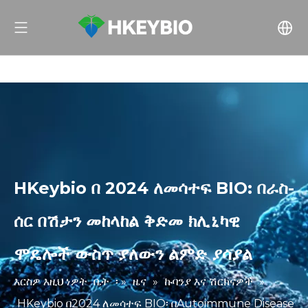
HKeybio በ 2024 ለመሳተፍ BIO: በራስ-
ሰር በሽታን መከላከል ቅድመ ክሊኒካዊ
ሞዴሎች ውስጥ ያለውን ልምድ ያሳያል
እርስዎ እዚህ ነዎት
ቤት
፡ »
ዜና
»
ኩባንያ እና ሽርክናዎች
»
HKeybio በ2024 ለመሳተፍ BIO፡ በAutoimmune Disease