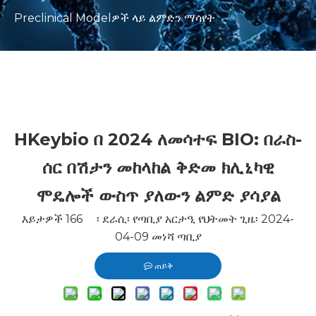
Preclinical Modelዎች ላይ ልምድን ማሳየት
HKeybio በ 2024 ለመሳተፍ BIO: በራስ-
ሰር በሽታን መከላከል ቅድመ ክሊኒካዊ
ሞዴሎች ውስጥ ያለውን ልምድ ያሳያል
እይታዎች
166
፡ ደራሲ፡ የጣቢያ አርታዒ የህትመት ጊዜ፡ 2024-
04-09 መነሻ
ጣቢያ
ጠይቅ