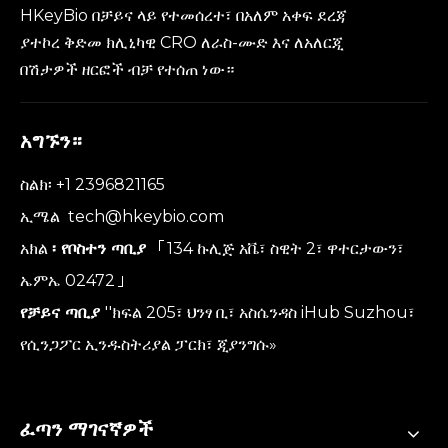
HKeyBio በቻይና ላይ የተመሰረተ፣ በአለም አቀፍ ደረጃ
ያተኮረ ቅድመ ክሊኒካዊ CRO ለራስ-ሙድ እና ለአለርጂ
በሽታዎች ዘርፎች ብቻ የተሰጠ ነው።
አግኙን።
ስልክ፡ +1 2396821165
ኢሜል
tech@hkeybio.com
አክል
፡ የቦስተን ጣቢያ
「134 ኩሊጅ አቬ፣ ስዊት 2፣ ዋተርታውን፣
ኤምኤ 02472」
የቻይና ጣቢያ
''ክፍል 205፣ ህንፃ ቢ፣ አስሴንዳስ iHub Suzhou፣
የሲንጋፖር ኢንዱስትሪያል ፓርክ፣ ጂያንግሱ»
ፈጣን ማገናኛዎች