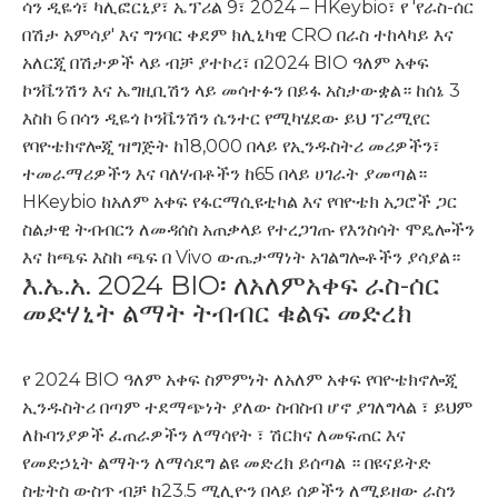
ሳን ዲዬጎ፣ ካሊፎርኒያ፣ ኤፕሪል 9፣ 2024 – HKeybio፣ የ 'የራስ-ሰር
በሽታ አምሳያ' እና ግንባር ቀደም ክሊኒካዊ CRO በራስ ተከላካይ እና
አለርጂ በሽታዎች ላይ ብቻ ያተኮረ፣ በ2024 BIO ዓለም አቀፍ
ኮንቬንሽን እና ኤግዚቢሽን ላይ መሳተፉን በይፋ አስታውቋል። ከሰኔ 3
እስከ 6 በሳን ዲዬጎ ኮንቬንሽን ሴንተር የሚካሄደው ይህ ፕሪሚየር
የባዮቴክኖሎጂ ዝግጅት ከ18,000 በላይ የኢንዱስትሪ መሪዎችን፣
ተመራማሪዎችን እና ባለሃብቶችን ከ65 በላይ ሀገራት ያመጣል።
HKeybio ከአለም አቀፍ የፋርማሲዩቲካል እና የባዮቴክ አጋሮች ጋር
ስልታዊ ትብብርን ለመዳሰስ አጠቃላይ የተረጋገጡ የእንስሳት ሞዴሎችን
እና ከጫፍ እስከ ጫፍ በ Vivo ውጤታማነት አገልግሎቶችን ያሳያል።
እ.ኤ.አ. 2024 BIO፡ ለአለምአቀፍ ራስ-ሰር
መድሃኒት ልማት ትብብር ቁልፍ መድረክ
የ 2024 BIO ዓለም አቀፍ ስምምነት ለአለም አቀፍ የባዮቴክኖሎጂ
ኢንዱስትሪ በጣም ተደማጭነት ያለው ስብስብ ሆኖ ያገለግላል ፣ ይህም
ለኩባንያዎች ፈጠራዎችን ለማሳየት ፣ ሽርክና ለመፍጠር እና
የመድኃኒት ልማትን ለማሳደግ ልዩ መድረክ ይሰጣል ። በዩናይትድ
ስቴትስ ውስጥ ብቻ ከ23.5 ሚሊዮን በላይ ሰዎችን ለሚይዘው ራስን