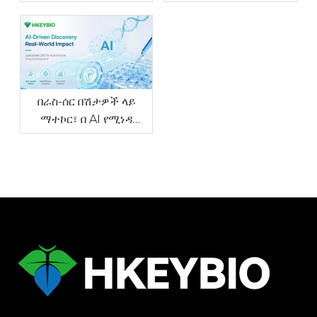
ማጣሪያን ለማፋጠን የNHP
'NHP Fast-PoC'
Fast-Tox ፕሮግራምን
ፕሮግራምን ጀምሯል አነስተኛ
ጀመረ።
ወጪ Cyno PK/PD እና
የገንቢነት ውሂብ
በራስ-ሰር በሽታዎች ላይ
ማተኮር፣ በ AI የሚነዳ
መድሃኒት ማግኘትን
ማበረታታት