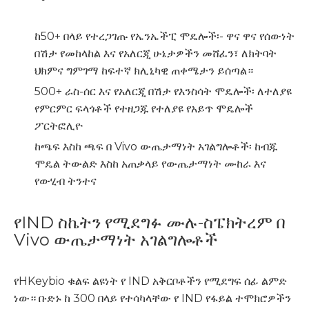
ከ50+ በላይ የተረጋገጡ የኤንኤችፒ ሞዴሎች፡- ዋና ዋና የሰውነት
በሽታ የመከላከል እና የአለርጂ ሁኔታዎችን መሸፈን፣ ለክትባት
ህክምና ግምገማ ከፍተኛ ክሊኒካዊ ጠቀሜታን ይሰጣል።
500+ ራስ-ሰር እና የአለርጂ በሽታ የእንስሳት ሞዴሎች፡ ለተለያዩ
የምርምር ፍላጎቶች የተዘጋጁ የተለያዩ የአይጥ ሞዴሎች
ፖርትፎሊዮ
ከጫፍ እስከ ጫፍ በ Vivo ውጤታማነት አገልግሎቶች፡ ከብጁ
ሞዴል ትውልድ እስከ አጠቃላይ የውጤታማነት ሙከራ እና
የውሂብ ትንተና
የIND ስኬትን የሚደግፉ ሙሉ-ስፔክትረም በ
Vivo ውጤታማነት አገልግሎቶች
የHKeybio ቁልፍ ልዩነት የ IND አቅርቦቶችን የሚደግፍ ሰፊ ልምድ
ነው። ቡድኑ ከ 300 በላይ የተሳካላቸው የ IND የፋይል ተሞክሮዎችን