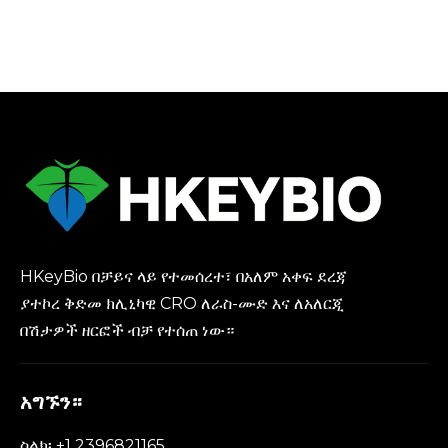
HKeyBio በቻይና ላይ የተመሰረተ፣ በአለም አቀፍ ደረጃ
ያተኮረ ቅድመ ክሊኒካዊ CRO ለራስ-ሙድ እና ለአለርጂ
በሽታዎች ዘርፎች ብቻ የተሰጠ ነው።
አግኙን።
ስልክ፡ +1 2396821165