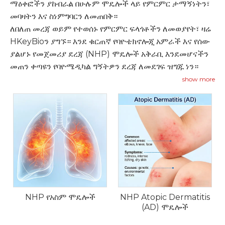
ማዕቀፎችን ያከብራል በሁሉም ሞዴሎች ላይ የምርምር ታማኝነትን፣
መባዛትን እና ስነምግባርን ለመጠበቅ።
ለበለጠ መረጃ ወይም የተወሰኑ የምርምር ፍላጎቶችን ለመወያየት፣ ዛሬ
HKeyBioን ያግኙ። እንደ ቁርጠኛ የባዮቴክኖሎጂ አምራች እና የሰው
ያልሆኑ የመጀመሪያ ደረጃ (NHP) ሞዴሎች አቅራቢ እንደመሆናችን
መጠን ቀጣዩን የባዮሜዲካል ግኝትዎን ደረጃ ለመደገፍ ዝግጁ ነን።
show more
NHP የአስም ሞዴሎች
NHP Atopic Dermatitis
(AD) ሞዴሎች