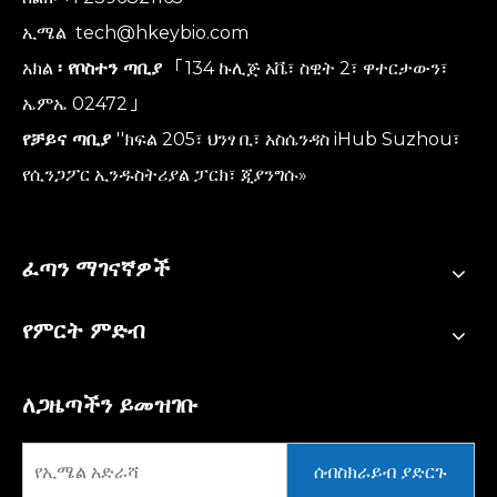
ኢሜል
tech@hkeybio.com
አክል
፡ የቦስተን ጣቢያ
「134 ኩሊጅ አቬ፣ ስዊት 2፣ ዋተርታውን፣
ኤምኤ 02472」
የቻይና ጣቢያ
''ክፍል 205፣ ህንፃ ቢ፣ አስሴንዳስ iHub Suzhou፣
የሲንጋፖር ኢንዱስትሪያል ፓርክ፣ ጂያንግሱ»
ፈጣን ማገናኛዎች
የምርት ምድብ
ለጋዜጣችን ይመዝገቡ
ሰብስክራይብ ያድርጉ