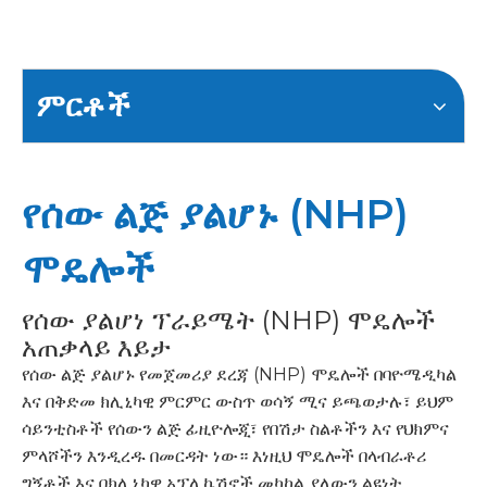
ምርቶች
የሰው ልጅ ያልሆኑ (NHP)
ሞዴሎች
የሰው ያልሆነ ፕራይሜት (NHP) ሞዴሎች
አጠቃላይ እይታ
የሰው ልጅ ያልሆኑ የመጀመሪያ ደረጃ (NHP) ሞዴሎች በባዮሜዲካል
እና በቅድመ ክሊኒካዊ ምርምር ውስጥ ወሳኝ ሚና ይጫወታሉ፣ ይህም
ሳይንቲስቶች የሰውን ልጅ ፊዚዮሎጂ፣ የበሽታ ስልቶችን እና የህክምና
ምላሾችን እንዲረዱ በመርዳት ነው። እነዚህ ሞዴሎች በላብራቶሪ
ግኝቶች እና በክሊኒካዊ አፕሊኬሽኖች መካከል ያለውን ልዩነት