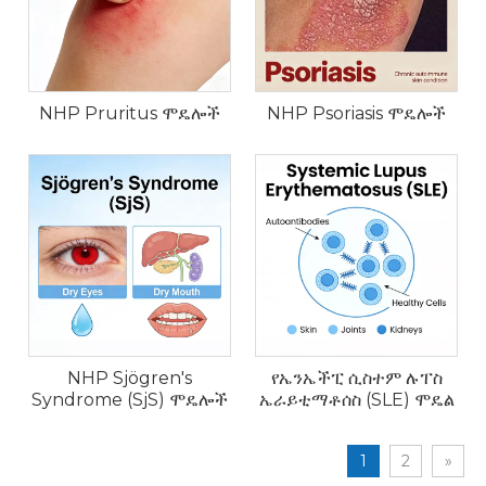
NHP Pruritus ሞዴሎች
NHP Psoriasis ሞዴሎች
NHP Sjögren's
የኤንኤችፒ ሲስተም ሉፐስ
Syndrome (SjS) ሞዴሎች
ኤራይቲማቶሰስ (SLE) ሞዴል
1
2
»