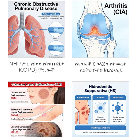
NHP ሥር የሰደደ የሳንባ በሽታ
የኤንኤችፒ ኮላጅን የተመረተ
(COPD) ሞዴሎች
አርትራይተስ (ሲአይኤ)
ሞዴሎች