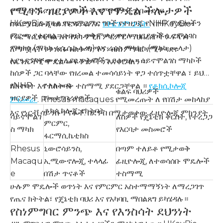
የሚገኙ ዝርያዎች እና የሞዴል ችሎታዎች
የሚያጠናክሩ ሲሆን የደህንነት ግምገማዎችን በመደገፍ,
HKeyBio ለተለያዩ የምርምር ግቦች የተዘጋጁ የNHP ሞዴሎችን
በፋርማሲሎጂካል ፕሮፋይል እና
የትርጉም ጥናት
. በHKeyBio፣
ምርጫ ያቀርባል። በብዛት ጥቅም ላይ የዋሉ ዝርያዎች ሲኖሞልገስ
የፋርማሲዩቲካል እና የአካዳሚክ ምርምር ማህበረሰቦችን ፍላጎት
ማካከስ (ማካካ ፋሲሴኩላሪስ) እና ሬሰስ ማካከስ (ማካካ ሙላታ)
ለማሟላት የተነደፉ አስተማማኝ፣ በስነምግባር የሚተዳደሩ
እያንዳንዳቸው የተለያዩ ጥቅሞችን ይሰጣሉ። ሳይኖሞልገስ ማካኮች
የኤንኤችፒ ሞዴል መፍትሄዎችን እናቀርባለን።
ከሰዎች ጋር ባላቸው የዘረመል ተመሳሳይነት ዋጋ ተሰጥቷቸዋል ፣ ይህም
የNHP
የተለመዱ
ለክትባት እና ለክትባት ተስማሚ ያደርጋቸዋል ።
የቶክሲኮሎጂ
ቁልፍ ባህሪዎች
ዝርያዎች
የመተግበሪያዎች
ምርመራ
. Rhesus macaques የሚመረጡት ለ
የበሽታ መከላከያ
ቶክሲኮሎጂ, የክትባት
እና የነርቭ ሳይንስ ጥናቶች.
በደንብ በሚታወቀው ፊዚዮሎጂ ምክንያት
ሳይኖሞልገ
ለሰዎች የጄኔቲክ ቅርበት, የተረጋጋ
ምርምር,
ስ ማካክ
የእርባታ መስመሮች
ፋርማሲኬቲክስ
Rhesus
ኒውሮሳይንስ,
በጣም ተለይቶ የሚታወቅ
Macaqu
ኢሚውኖሎጂ, ተላላፊ
ፊዚዮሎጂ, ለተወሳሰቡ ሞዴሎች
e
በሽታ ጥናቶች
ተስማሚ
ሁሉም ሞዴሎች ወጥነት እና የምርምር አስተማማኝነት ለማረጋገጥ
የጤና ክትትል፣ የጄኔቲክ ባህሪ እና የአካባቢ ማበልጸግ ይካሄዳሉ።
የስነምግባር ምንጭ እና የእንስሳት ደህንነት