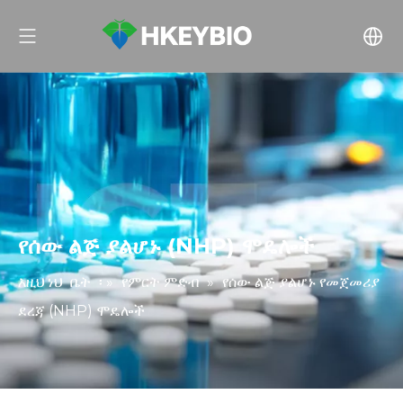
የሰው ልጅ ያልሆኑ (NHP) ሞዴሎች
እዚህ ነህ
ቤት
፡ »
የምርት ምድብ
»
የሰው ልጅ ያልሆኑ የመጀመሪያ
ደረጃ (NHP) ሞዴሎች