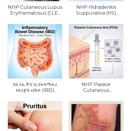
NHP Cutaneous Lupus
NHP Hidradenitis
Erythematosus (CLE)
Suppurativa (HS)
ሞዴሎች
ሞዴሎች
የኤንኤችፒ ኢንፍላማቶሪ
NHP Passive
የአንጀት በሽታ (IBD)
Cutaneous
ሞዴሎች
Anaphylaxis (PCA)
ሞዴሎች