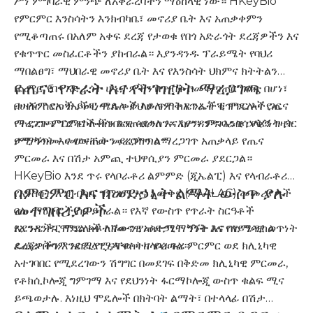
ሥነ ምግባራዊ ምንጭ ለአቀራረባችን ማዕከላዊ ነው። HKeyBio
የምርምር እንስሳትን እንክብካቤ፣ መኖሪያ ቤት እና አጠቃቀምን
የሚቆጣጠሩ በአለም አቀፍ ደረጃ የታወቁ የበጎ አድራጎት ደረጃዎችን እና
የቁጥጥር መስፈርቶችን ያከብራል። እያንዳንዱ ፕራይሜት የባህሪ
ማበልፀግ፣ ማህበራዊ መኖሪያ ቤት እና የእንስሳት ህክምና ክትትልን
የጤና፣ የጥራት እና የተገዢነት ማረጋገጫ
ጨምሮ የበጎ አድራጎት ሁኔታዎችን በጥብቅ በመቆጣጠር ግልጽ በሆነ፣
ታዛዥ ሰርጦች ይመነጫሉ። ይህ ሁሉም ከኤንኤችፒ ሞዴሎች ጋር
በሁሉም የኤንኤችፒ ሞዴሎች ላይ ጥብቅ የጥራት ቁጥጥር እና የጤና
የተደረጉ ምርምሮች ከሰብአዊ ሳይንስ እና ከሥነ ምግባራዊ ኃላፊነት ጋር
ማረጋገጫ ፕሮቶኮሎችን እንጠብቃለን። እያንዳንዱ እንስሳ የቅኝ ግዛት
የሚጣጣሙ መሆናቸውን ያረጋግጣል።
ታማኝነት እና የውጤት መራባትን ለማረጋገጥ አጠቃላይ የጤና
ምርመራ እና በሽታ አምጪ ተህዋሲያን ምርመራ ያደርጋል።
HKeyBio እንደ ጥሩ የላቦራቶሪ ልምምድ (ጂኤልፒ) እና የላብራቶሪ
በምርምር እና በመድኃኒት ልማት ውስጥ ያሉ
የእንስሳት እንክብካቤ ግምገማ እና እውቅና (AAALAC) መመሪያዎች
መተግበሪያዎች
ባሉ ማዕቀፎች ስር ይሰራል። የእኛ የውስጥ የጥራት ስርዓቶች
እያንዳንዱ ሞዴል ከፍተኛውን የአስተማማኝነት እና የሳይንሳዊ ወጥነት
የኤንኤችፒ ሞዴሎች ለዘመናዊ መድኃኒት ግኝት እና ባዮሜዲካል
ደረጃዎችን እንደሚያሟላ ዋስትና ይሰጣል።
ፈጠራ በጣም አስፈላጊ ናቸው። ከላቦራቶሪ ምርምር ወደ ክሊኒካዊ
አተገባበር የሚደረገውን ሽግግር በመደገፍ በቅድመ ክሊኒካዊ ምርመራ,
የቶክሲኮሎጂ ግምገማ እና የደህንነት ፋርማኮሎጂ ውስጥ ቁልፍ ሚና
ይጫወታሉ. እነዚህ ሞዴሎች በክትባት ልማት፣ በተላላፊ በሽታ