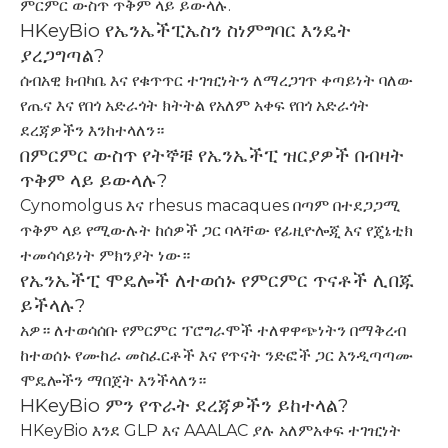
ምርምር ውስጥ ጥቅም ላይ ይውላሉ.
HKeyBio የኤንኤችፒኤስን ስነምግባር እንዴት
ያረጋግጣል?
ሰብአዊ ክብካቤ እና የቁጥጥር ተገዢነትን ለማረጋገጥ ቀጣይነት ባለው
የጤና እና የበጎ አድራጎት ክትትል የአለም አቀፍ የበጎ አድራጎት
ደረጃዎችን እንከተላለን።
በምርምር ውስጥ የትኞቹ የኤንኤችፒ ዝርያዎች በብዛት
ጥቅም ላይ ይውላሉ?
Cynomolgus እና rhesus macaques በጣም በተደጋጋሚ
ጥቅም ላይ የሚውሉት ከሰዎች ጋር ባላቸው የፊዚዮሎጂ እና የጄኔቲክ
ተመሳሳይነት ምክንያት ነው።
የኤንኤችፒ ሞዴሎች ለተወሰኑ የምርምር ጥናቶች ሊበጁ
ይችላሉ?
አዎ። ለተወሳሰቡ የምርምር ፕሮግራሞች ተለዋዋጭነትን በማቅረብ
ከተወሰኑ የሙከራ መስፈርቶች እና የጥናት ንድፎች ጋር እንዲጣጣሙ
ሞዴሎችን ማበጀት እንችላለን።
HKeyBio ምን የጥራት ደረጃዎችን ይከተላል?
HKeyBio እንደ GLP እና AAALAC ያሉ አለምአቀፍ ተገዢነት