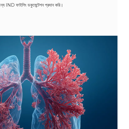
ন্য IND ফাইলিং ডকুমেন্টেশন প্রদান করি।