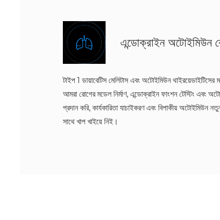
এন্ডোক্রাইন অটোইমিউন 
টাইপ 1 ডায়াবেটিস মেলিটাস এবং অটোইমিউন থাইরয়েডাইটিসের
আমরা রোগের মডেল নির্মাণ, এন্ডোক্রাইন ফাংশন টেস্টিং এবং অটোঅ্যা
প্রদান করি, কার্যকারিতা যাচাইকরণ এবং বিপাকীয় অটোইমিউন ন
সাথে খাপ খাইয়ে নিই।