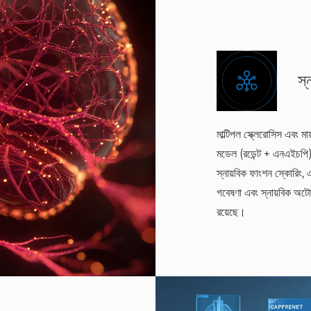
স্
মাল্টিপল স্ক্লেরোসিস এবং ম
মডেল (রডেন্ট + এনএইচপি)
স্নায়বিক ফাংশন স্কোরিং,
গবেষণা এবং স্নায়বিক অট
রয়েছে।