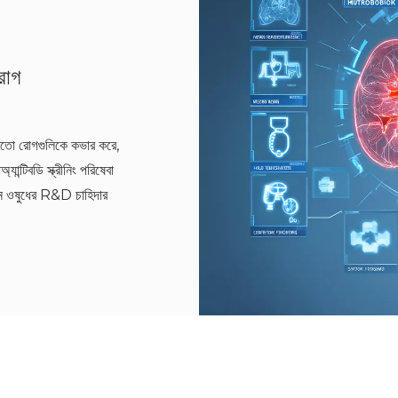
রোগ
 মতো রোগগুলিকে কভার করে,
ন্টিবডি স্ক্রীনিং পরিষেবা
তুন ওষুধের R&D চাহিদার