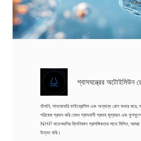
শ্বাসযন্ত্রের অটোইমিউন 
হাঁপানি, পালমোনারি ফাইব্রোসিস এবং অন্যান্য রোগ কভার করে, আমর
পরিষেবা প্রদান করি যেমন শ্বাসনালী প্রদাহ মূল্যায়ন এবং ফুসফুসে
NHP মডেলগুলির ক্লিনিকাল প্রাসঙ্গিকতার সাথে মিলিত, আমরা ও
উন্নত করি।