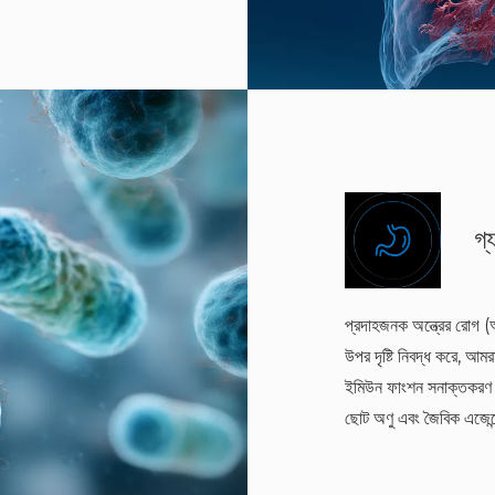
গ্
প্রদাহজনক অন্ত্রের রোগ 
উপর দৃষ্টি নিবদ্ধ করে, আম
ইমিউন ফাংশন সনাক্তকরণ এব
ছোট অণু এবং জৈবিক এজেন্