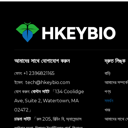
আমাদের সাথে যোগাযোগ করুন
দ্রুত লিঙ্ক
ফোন: +1 2396821165
বাড়ি
ইমেল:
tech@hkeybio.com
আমাদের সম্পর্কে
যোগ করুন:
বোস্টন সাইট
「134 Coolidge
পণ্য
Ave, Suite 2, Watertown, MA
সমর্থন
02472」
খবর
চায়না সাইট
「রুম 205, বিল্ডিং বি, অ্যাসেন্ডাস
আমাদের সাথে য