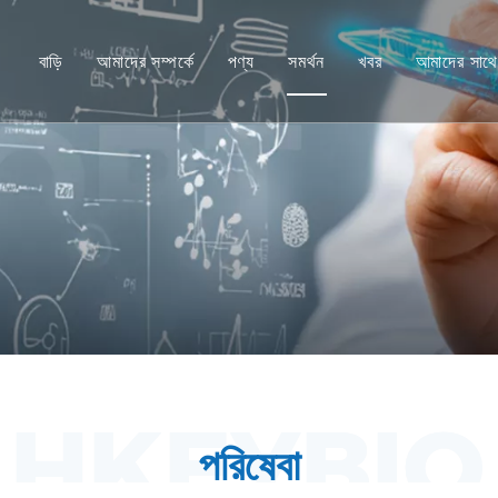
বাড়ি
আমাদের সম্পর্কে
পণ্য
সমর্থন
খবর
আমাদের সাথ
নন-হিউম্যান প্রাইমেট (NHP) মডেল
সেবা
ইঁদুর প্রাণীর মডেল
ডাউনলোড করুন
মানব টিস্যু এবং প্রাক্তন ভিভো মডেল
FAQ
সমন্বিত কার্যকারিতা মূল্যায়ন
ক্লায়েন্ট প্রশংসাপত্র
ট্রান্সলেশনাল মেডিসিন এবং বায়োমার্কার
IND জমা সমর্থন
পরিষেবা