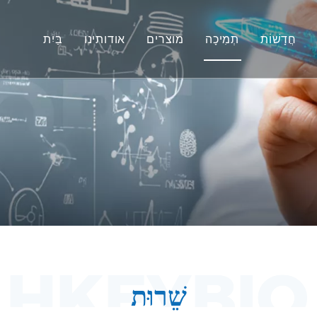
חֲדָשׁוֹת
תְמִיכָה
מוצרים
אודותינו
בַּיִת
מטים לא אנושיים (NHP).
שֵׁרוּת
הורד
דגמי חיות מכרסמים
יות ודגמי Vivo לשעבר
שאלות נפוצות
מלצות של לקוחות
הערכת יעילות משולבת
רפואה תרגום וסמנים ביולוגיים
תמיכה בהגשת IND
שֵׁרוּת