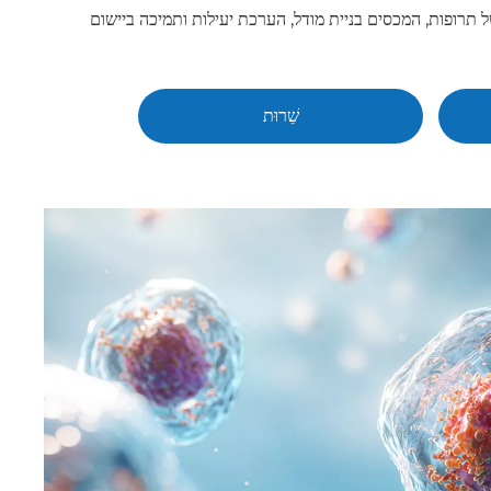
כסים בניית מודל, הערכת יעילות ותמיכה ביישום IND עבור מחלות
שֵׁרוּת