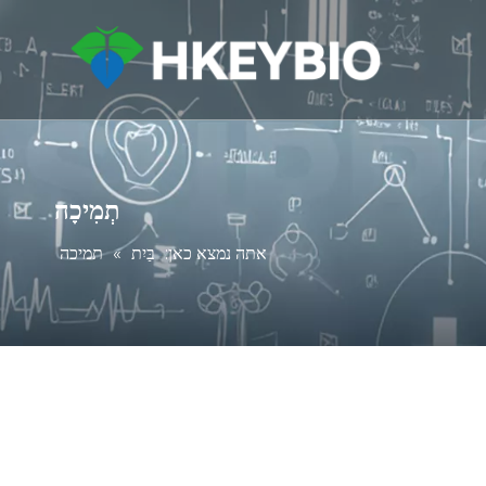
תְמִיכָה
אתה נמצא כאן:
בַּיִת
»
תמיכה