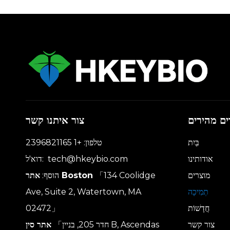
ים מהירים
צור איתנו קשר
בַּיִת
טלפון: +1 2396821165
אודותינו
tech@hkeybio.com
דוא'ל:
מוצרים
「134 Coolidge
אתר Boston
הוסף:
תְמִיכָה
Ave, Suite 2, Watertown, MA
חֲדָשׁוֹת
02472」
צור קשר
「חדר 205, בניין B, Ascendas
אתר סין