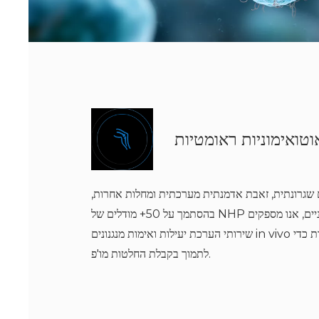
טואימוניות ראומטיות
שגרונתית, זאבת אדמנתית מערכתית ומחלות אחרות,
בהסתמך על 50+ מודלים של NHP לשכפול מאפיינים קליניים, אנו מספקים
שירותי הערכת יעילות ואימות מנגנונים in vivo לתרופות מרובות מטרות כדי
לתמוך בקבלת החלטות מו'פ.