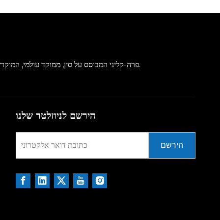
HKeyBio הוא CRO פרה-קליני המבוסס על סין, ממוקד עולמי, המוקדש אך ורק לתחומי מחלות אוטואימוניות ואלרגיות.
הירשם לניוזלטר שלנו
הירשם