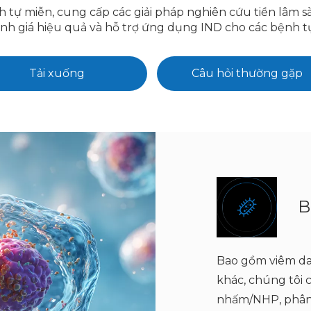
h tự miễn, cung cấp các giải pháp nghiên cứu tiền lâm
nh giá hiệu quả và hỗ trợ ứng dụng IND cho các bệnh t
Tải xuống
Câu hỏi thường gặp
B
Bao gồm viêm da
khác, chúng tôi
nhấm/NHP, phân 