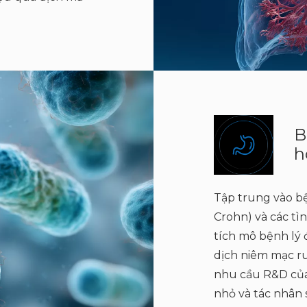
B
h
Tập trung vào bệ
Crohn) và các tì
tích mô bệnh lý
dịch niêm mạc ru
nhu cầu R&D của
nhỏ và tác nhân 