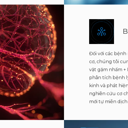
B
Đối với các bện
cơ, chúng tôi c
vật gặm nhấm + 
phân tích bệnh 
kinh và phát hiệ
nghiên cứu cơ ch
mới tự miễn dịch