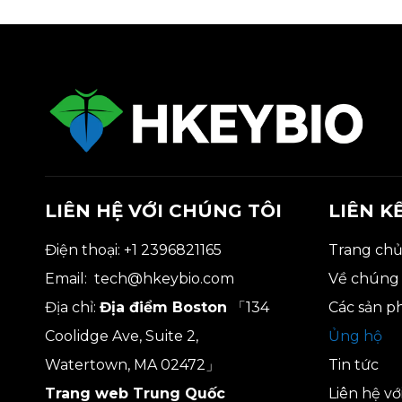
LIÊN HỆ VỚI CHÚNG TÔI
LIÊN K
Điện thoại: +1 2396821165
Trang ch
Email:
tech@hkeybio.com
Về chúng 
Địa chỉ:
Địa điểm Boston
「134
Các sản 
Coolidge Ave, Suite 2,
Ủng hộ
Watertown, MA 02472」
Tin tức
Trang web Trung Quốc
Liên hệ vớ