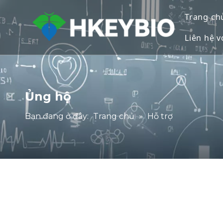
Trang ch
Liên hệ v
Ủng hộ
Bạn đang ở đây:
Trang chủ
»
Hỗ trợ