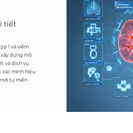
 tiết
ýp 1 và viêm
p xây dựng mô
ết và dịch vụ
ệc xác minh hiệu
 mới tự miễn