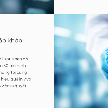
ấp khớp
h lupus ban đỏ
ơn 50 mô hình
chúng tôi cung
 hiệu quả in vivo
 việc ra quyết