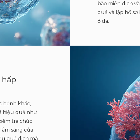
bào miễn dịch và
quả và lập hồ sơ
ở da.
 hấp
c bệnh khác,
iá hiệu quả như
kiểm tra chức
 lâm sàng của
iệu quả dịch mã