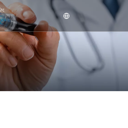
tức
 con người (NHP)
ng gặp
ực của khách hàng
c