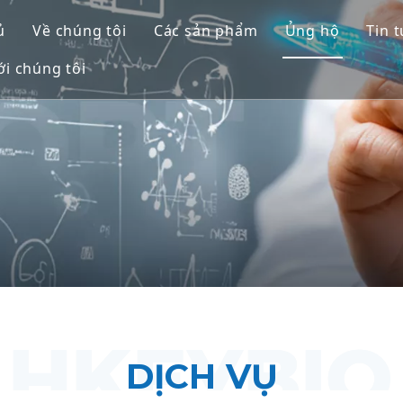
ủ
Về chúng tôi
Các sản phẩm
Ủng hộ
Tin 
ới chúng tôi
Mô hình linh trưởng không phải
Dịch vụ
Mô hình động vật gặm nhấm
Tải xuống
Mô người & Mô hình Ex Vivo
Câu hỏi thườ
Đánh giá hiệu quả tích hợp
Lời chứng th
Y học tịnh tiến & dấu ấn sinh họ
Hỗ trợ gửi IND
DỊCH VỤ