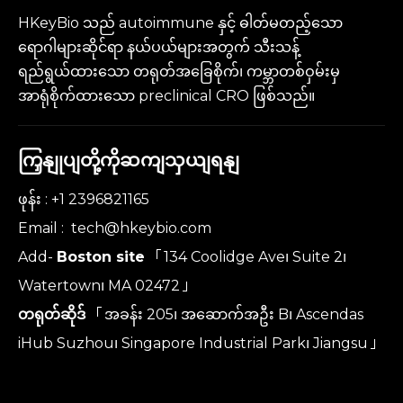
HKeyBio သည် autoimmune နှင့် ဓါတ်မတည့်သော
ရောဂါများဆိုင်ရာ နယ်ပယ်များအတွက် သီးသန့်
ရည်ရွယ်ထားသော တရုတ်အခြေစိုက်၊ ကမ္ဘာတစ်ဝှမ်းမှ
အာရုံစိုက်ထားသော preclinical CRO ဖြစ်သည်။
ကြှနျုပျတို့ကိုဆကျသှယျရနျ
ဖုန်း : +1 2396821165
Email :
tech@hkeybio.com
Add-
Boston site
「134 Coolidge Ave၊ Suite 2၊
Watertown၊ MA 02472」
တရုတ်ဆိုဒ်
「အခန်း 205၊ အဆောက်အဦး B၊ Ascendas
iHub Suzhou၊ Singapore Industrial Park၊ Jiangsu」