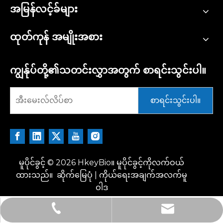
အမြန်လင့်ခ်များ
ထုတ်ကုန် အမျိုးအစား
ကျွန်ုပ်တို့၏သတင်းလွှာအတွက် စာရင်းသွင်းပါ။
စာရင်းသွင်းပါ။
မူပိုင်ခွင့် ©
2026
HkeyBio။ မူပိုင်ခွင့်ကိုလက်ဝယ်
ထားသည်။
ဆိုက်မြေပုံ
|
ကိုယ်ရေးအချက်အလက်မူ
ဝါဒ
tech@hkeybio.com
+1 2396821165