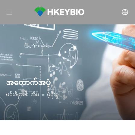
အထောက်အပံ့
မင်းဒီမှာပါ:
အိမ်
»
ပံ့ပိုးမှု