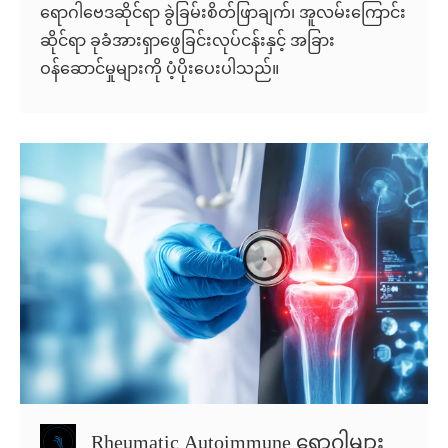
ရောဂါဗေဒဆိုင်ရာ ခွဲခြမ်းစိတ်ဖြာချက်၊ အူလမ်းကြောင်း
ဆိုင်ရာ ခုခံအားရှာဖွေခြင်းလုပ်ငန်းနှင့် အခြား
ဝန်ဆောင်မှုများကို ပံ့ပိုးပေးပါသည်။
Rheumatic Autoimmune ရောဂါများ