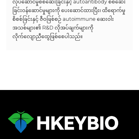
လုပ်ဆောင်မှုစစ်ဆေးခြင်းနှင့် autoantibody စစ်ဆေး
ခြင်းဝန်ဆောင်မှုများကို ပေးဆောင်ထားပြီး၊ ထိရောက်မှု
စိစစ်ခြင်းနှင့် ဇီဝဖြစ်စဉ် autoimmune ဆေးဝါး
အသစ်များ၏ R&D လိုအပ်ချက်များကို
လိုက်လျောညီထွေဖြစ်စေပါသည်။