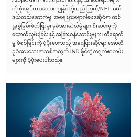
Atopic dermatitis၊ psoriasis နှင့် အခြားရောဂါများ
ကို ဖုံးအုပ်ထားသော၊ ကျွန်ုပ်တို့သည် ကြွက်/NHP မော်
ဒယ်တည်ဆောက်မှု၊ အရေပြားရောဂါဗေဒဆိုင်ရာ တစ်
ရှူးခွဲခြမ်းစိတ်ဖြာမှု၊ ခုခံအားဆဲလ်ခွဲများ စီးဆင်းမှုကို
ထောက်လှမ်းခြင်းနှင့် အခြားဝန်ဆောင်မှုများ၊ ထိရောက်
မှု စိစစ်ခြင်းကို ပံ့ပိုးပေးသည့် အရေပြားဆိုင်ရာ အော်တို
ခုခံအားဆေးအသစ်အတွက် IND ဖိုင်တွဲစာရွက်စာတမ်း
များကို ပံ့ပိုးပေးပါသည်။