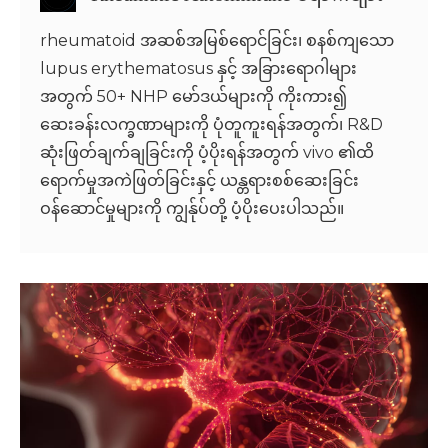
rheumatoid အဆစ်အမြစ်ရောင်ခြင်း၊ စနစ်ကျသော
lupus erythematosus နှင့် အခြားရောဂါများ
အတွက် 50+ NHP မော်ဒယ်များကို ကိုးကား၍
ဆေးခန်းလက္ခဏာများကို ပုံတူကူးရန်အတွက်၊ R&D
ဆုံးဖြတ်ချက်ချခြင်းကို ပံ့ပိုးရန်အတွက် vivo ၏ထိ
ရောက်မှုအကဲဖြတ်ခြင်းနှင့် ယန္တရားစစ်ဆေးခြင်း
ဝန်ဆောင်မှုများကို ကျွန်ုပ်တို့ ပံ့ပိုးပေးပါသည်။