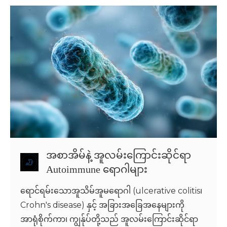
အစာအိမ်နဲ့ အူလမ်းကြောင်းဆိုင်ရာ
Autoimmune ရောဂါများ
ရောင်ရမ်းသောအူသိမ်အူမရောဂါ (ulcerative colitis၊
Crohn's disease) နှင့် အခြားအခြေအနေများကို
အာရုံစိုက်ကာ၊ ကျွန်ုပ်တို့သည် အူလမ်းကြောင်းဆိုင်ရာ