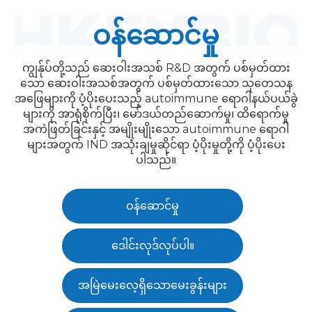
ဝန်ဆောင်မှု
ကျွန်ုပ်တို့သည် ဆေးဝါးအသစ် R&D အတွက် ပစ်မှတ်ထား
သော ဆေးဝါးအသစ်အတွက် ပစ်မှတ်ထားသော သုတေသန
အဖြေများကို ပံ့ပိုးပေးသည့် autoimmune ရောဂါနယ်ပယ်ခွဲ
များကို အာရုံစိုက်ပြီး၊ မော်ဒယ်တည်ဆောက်မှု၊ ထိရောက်မှု
အကဲဖြတ်ခြင်းနှင့် အမျိုးမျိုးသော autoimmune ရောဂါ
များအတွက် IND အသုံးချမှုဆိုင်ရာ ပံ့ပိုးမှုတို့ကို ပံ့ပိုးပေး
ပါသည်။
ဝန်ဆောင်မှု
ဒေါင်းလုဒ်လုပ်ပါ။
အမြဲမေးလေ့ရှိသောမေးခွန်းများ