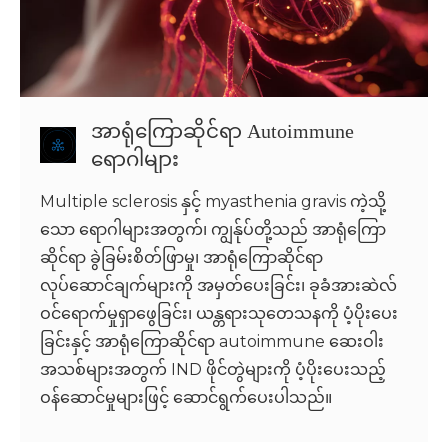
အာရုံကြောဆိုင်ရာ Autoimmune
ရောဂါများ
Multiple sclerosis နှင့် myasthenia gravis ကဲ့သို့
သော ရောဂါများအတွက်၊ ကျွန်ုပ်တို့သည် အာရုံကြော
ဆိုင်ရာ ခွဲခြမ်းစိတ်ဖြာမှု၊ အာရုံကြောဆိုင်ရာ
လုပ်ဆောင်ချက်များကို အမှတ်ပေးခြင်း၊ ခုခံအားဆဲလ်
ဝင်ရောက်မှုရှာဖွေခြင်း၊ ယန္တရားသုတေသနကို ပံ့ပိုးပေး
ခြင်းနှင့် အာရုံကြောဆိုင်ရာ autoimmune ဆေးဝါး
အသစ်များအတွက် IND ဖိုင်တွဲများကို ပံ့ပိုးပေးသည့်
ဝန်ဆောင်မှုများဖြင့် ဆောင်ရွက်ပေးပါသည်။