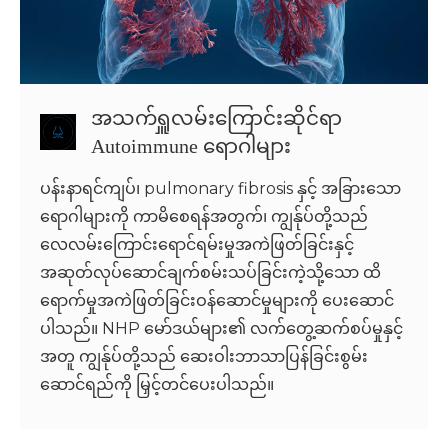
အသက်ရှူလမ်းကြောင်းဆိုင်ရာ
Autoimmune ရောဂါများ
ပန်းနာရင်ကျပ်၊ pulmonary fibrosis နှင့် အခြားသော
ရောဂါများကို ကာမိစေရန်အတွက်၊ ကျွန်ုပ်တို့သည်
လေလမ်းကြောင်းရောင်ရမ်းမှုအကဲဖြတ်ခြင်းနှင့်
အဆုတ်လုပ်ဆောင်ချက်စမ်းသပ်ခြင်းကဲ့သို့သော ထိ
ရောက်မှုအကဲဖြတ်ခြင်းဝန်ဆောင်မှုများကို ပေးဆောင်
ပါသည်။ NHP မော်ဒယ်များ၏ လက်တွေ့ဆက်စပ်မှုနှင့်
အတူ ကျွန်ုပ်တို့သည် ဆေးဝါးဘာသာပြန်ခြင်းစွမ်း
ဆောင်ရည်ကို မြှင့်တင်ပေးပါသည်။