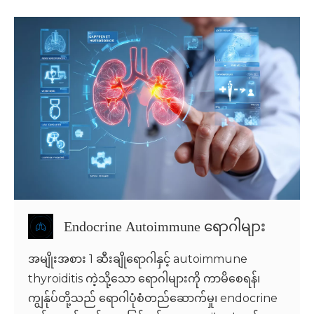
Endocrine Autoimmune ရောဂါများ
အမျိုးအစား 1 ဆီးချိုရောဂါနှင့် autoimmune
thyroiditis ကဲ့သို့သော ရောဂါများကို ကာမိစေရန်၊
ကျွန်ုပ်တို့သည် ရောဂါပုံစံတည်ဆောက်မှု၊ endocrine