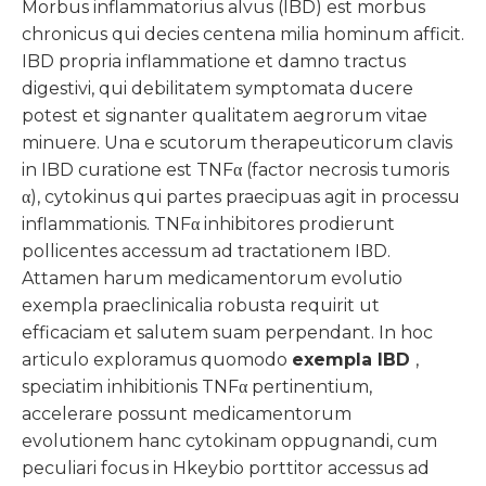
Morbus inflammatorius alvus (IBD) est morbus
chronicus qui decies centena milia hominum afficit.
IBD propria inflammatione et damno tractus
digestivi, qui debilitatem symptomata ducere
potest et signanter qualitatem aegrorum vitae
minuere. Una e scutorum therapeuticorum clavis
in IBD curatione est TNFα (factor necrosis tumoris
α), cytokinus qui partes praecipuas agit in processu
inflammationis. TNFα inhibitores prodierunt
pollicentes accessum ad tractationem IBD.
Attamen harum medicamentorum evolutio
exempla praeclinicalia robusta requirit ut
efficaciam et salutem suam perpendant. In hoc
articulo exploramus quomodo
exempla IBD
,
speciatim inhibitionis TNFα pertinentium,
accelerare possunt medicamentorum
evolutionem hanc cytokinam oppugnandi, cum
peculiari focus in Hkeybio porttitor accessus ad