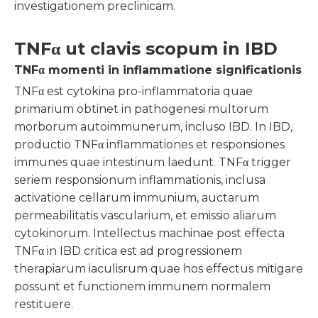
investigationem preclinicam.
TNFα ut clavis scopum in IBD
TNFα momenti in inflammatione significationis
TNFα est cytokina pro-inflammatoria quae
primarium obtinet in pathogenesi multorum
morborum autoimmunerum, incluso IBD. In IBD,
productio TNFα inflammationes et responsiones
immunes quae intestinum laedunt. TNFα trigger
seriem responsionum inflammationis, inclusa
activatione cellarum immunium, auctarum
permeabilitatis vascularium, et emissio aliarum
cytokinorum. Intellectus machinae post effecta
TNFα in IBD critica est ad progressionem
therapiarum iaculisrum quae hos effectus mitigare
possunt et functionem immunem normalem
restituere.