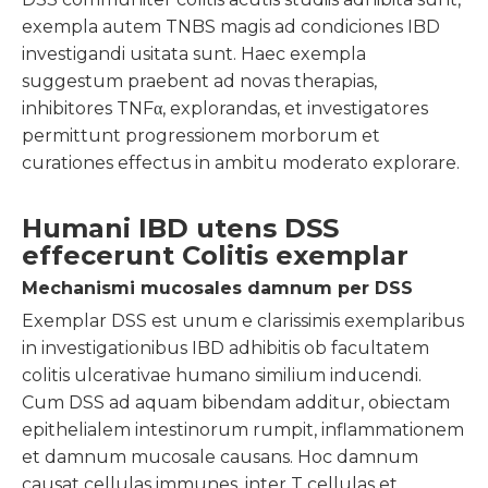
exempla autem TNBS magis ad condiciones IBD
investigandi usitata sunt. Haec exempla
suggestum praebent ad novas therapias,
inhibitores TNFα, explorandas, et investigatores
permittunt progressionem morborum et
curationes effectus in ambitu moderato explorare.
Humani IBD utens DSS
effecerunt Colitis exemplar
Mechanismi mucosales damnum per DSS
Exemplar DSS est unum e clarissimis exemplaribus
in investigationibus IBD adhibitis ob facultatem
colitis ulcerativae humano similium inducendi.
Cum DSS ad aquam bibendam additur, obiectam
epithelialem intestinorum rumpit, inflammationem
et damnum mucosale causans. Hoc damnum
causat cellulas immunes, inter T cellulas et