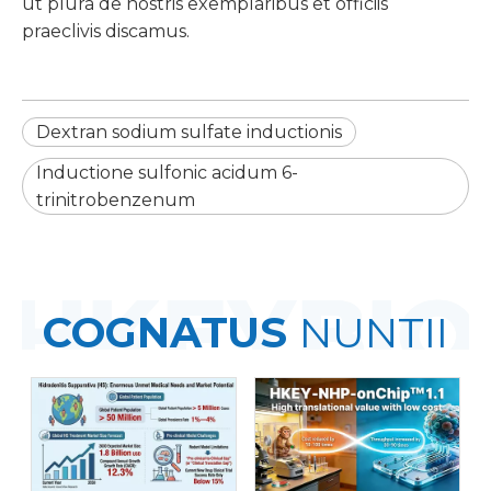
ut plura de nostris exemplaribus et officiis
praeclivis discamus.
Dextran sodium sulfate inductionis
Inductione sulfonic acidum 6-
trinitrobenzenum
COGNATUS
NUNTII