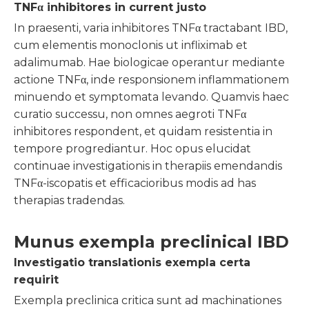
TNFα inhibitores in current justo
In praesenti, varia inhibitores TNFα tractabant IBD,
cum elementis monoclonis ut infliximab et
adalimumab. Hae biologicae operantur mediante
actione TNFα, inde responsionem inflammationem
minuendo et symptomata levando. Quamvis haec
curatio successu, non omnes aegroti TNFα
inhibitores respondent, et quidam resistentia in
tempore progrediantur. Hoc opus elucidat
continuae investigationis in therapiis emendandis
TNFα-iscopatis et efficacioribus modis ad has
therapias tradendas.
Munus exempla preclinical IBD
Investigatio translationis exempla certa
requirit
Exempla preclinica critica sunt ad machinationes