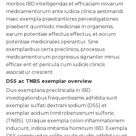
morbos IBD intelligendas et efficaciam novarum
medicamentorum ante iudicia clinica aestimandi.
Haec exempla praestantiores pervestigationes
praebent quomodo medicinae in organismis,
earum potentiae effectus effectus, et eorum
potentiae medicinales operantur. Sine
exemplaribus certa preclinicis, processus
medicamentorum progressus signanter minus
efficax erit et pericula cum iudiciis clinicis
associatur crescent.
DSS ac TNBS exemplar overview
Duo exemplaria preclinicalia in IBD
investigationibus frequentissimis adhibita sunt
exemplar sulfati dextrani sodium (DSS) et
exemplar acidum trinitrobenzenum sulfonic
(TNBS). Utraque exempla colon inflammationem
inducunt, indicia imitantia hominum IBD. Exempla
DSS communiter colitis acutis studiis adhibita sunt,