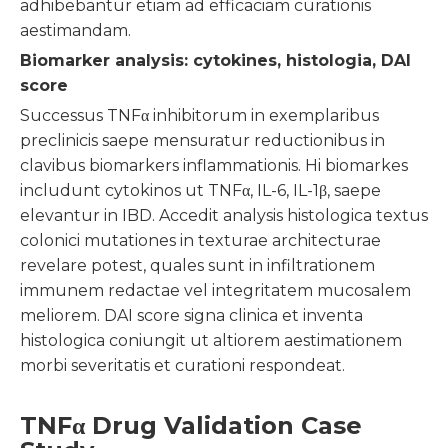
adhibebantur etiam ad efficaciam curationis
aestimandam.
Biomarker analysis: cytokines, histologia, DAI
score
Successus TNFα inhibitorum in exemplaribus
preclinicis saepe mensuratur reductionibus in
clavibus biomarkers inflammationis. Hi biomarkes
includunt cytokinos ut TNFα, IL-6, IL-1β, saepe
elevantur in IBD. Accedit analysis histologica textus
colonici mutationes in texturae architecturae
revelare potest, quales sunt in infiltrationem
immunem redactae vel integritatem mucosalem
meliorem. DAI score signa clinica et inventa
histologica coniungit ut altiorem aestimationem
morbi severitatis et curationi respondeat.
TNFα Drug Validation Case