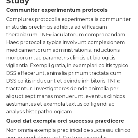
Study
Communiter experimentum protocols
Complures protocolla experimentalia communiter
in studiis preclinicis adhibita ad efficaciam
therapiarum TNFα-iaculatorum comprobandam.
Haec protocolla typice involvunt complexionem
medicamentorum administrationis, inductionis
morborum, ac parametris clinicis et biologicis
vigilantia. Exempli gratia, in exemplari colitis typico
DSS effecerunt, animalia primum tractata cum
DSS colitis inducunt et deinde inhibitoris TNFα
tractantur. Investigatores deinde animalia per
aliquot septimanas monuerunt, eventus clinicos
aestimantes et exempla textus colligendi ad
analysis histopathologicam.
Quod dat exempla orci successu praedicere
Non omnia exempla preclinical de successu clinico
aeque predictive sunt. Certum exemplar