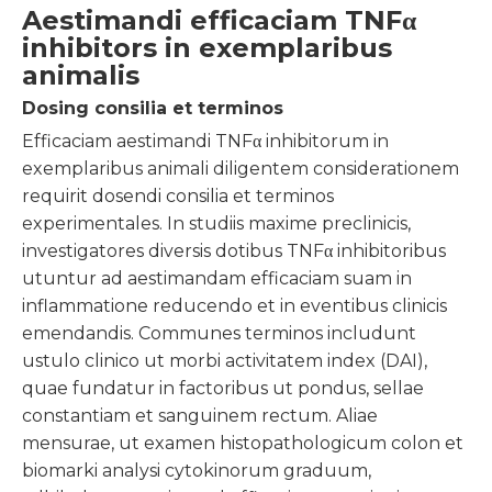
Aestimandi efficaciam TNFα
inhibitors in exemplaribus
animalis
Dosing consilia et terminos
Efficaciam aestimandi TNFα inhibitorum in
exemplaribus animali diligentem considerationem
requirit dosendi consilia et terminos
experimentales. In studiis maxime preclinicis,
investigatores diversis dotibus TNFα inhibitoribus
utuntur ad aestimandam efficaciam suam in
inflammatione reducendo et in eventibus clinicis
emendandis. Communes terminos includunt
ustulo clinico ut morbi activitatem index (DAI),
quae fundatur in factoribus ut pondus, sellae
constantiam et sanguinem rectum. Aliae
mensurae, ut examen histopathologicum colon et
biomarki analysi cytokinorum graduum,