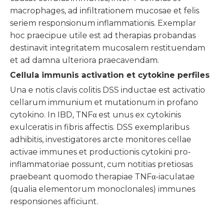
macrophages, ad infiltrationem mucosae et felis
seriem responsionum inflammationis. Exemplar
hoc praecipue utile est ad therapias probandas
destinavit integritatem mucosalem restituendam
et ad damna ulteriora praecavendam.
Cellula immunis activation et cytokine perfiles
Una e notis clavis colitis DSS inductae est activatio
cellarum immunium et mutationum in profano
cytokino. In IBD, TNFα est unus ex cytokinis
exulceratis in fibris affectis. DSS exemplaribus
adhibitis, investigatores arcte monitores cellae
activae immunes et productionis cytokini pro-
inflammatoriae possunt, cum notitias pretiosas
praebeant quomodo therapiae TNFα-iaculatae
(qualia elementorum monoclonales) immunes
responsiones afficiunt.