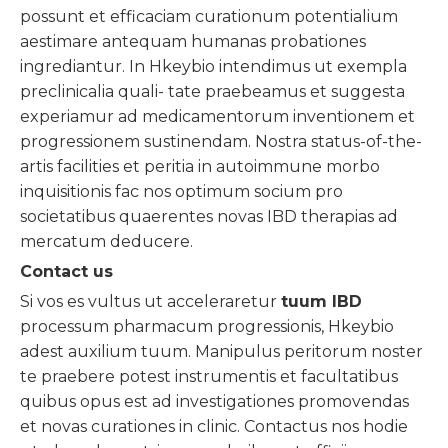
possunt et efficaciam curationum potentialium
aestimare antequam humanas probationes
ingrediantur. In Hkeybio intendimus ut exempla
preclinicalia quali- tate praebeamus et suggesta
experiamur ad medicamentorum inventionem et
progressionem sustinendam. Nostra status-of-the-
artis facilities et peritia in autoimmune morbo
inquisitionis fac nos optimum socium pro
societatibus quaerentes novas IBD therapias ad
mercatum deducere.
Contact us
Si vos es vultus ut acceleraretur
tuum IBD
processum pharmacum progressionis, Hkeybio
adest auxilium tuum. Manipulus peritorum noster
te praebere potest instrumentis et facultatibus
quibus opus est ad investigationes promovendas
et novas curationes in clinic. Contactus nos hodie