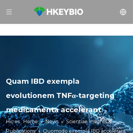
Quam IBD exempla
evolutionem TNFα-targeting
medicamenta accelerant
Hic es:
Home
»
News
»
Scientiae Insights &
Publications
»
Quomodo exempla IBD accelerant