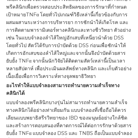
พรีคลินิกเพื่อตรวจสอบประสิทธิผลของการรักษาที่กำหนด
เป้าหมายTNFα โดยทั่วไปเกณฑ์วิธีเหล่านี้เกี่ยวข้องกับการ
ผสมผสานระหว่างการบริหารยา การชักนำให้เกิดโรค และ
การติดตามพารามิเตอร์ทางคลินิกและทางชีววิทยา ตัวอย่าง
เช่น ในแบบจำลองลำไส้ใหญ่อักเสบที่เหนี่ยวนำด้วย DSS
โดยทั่วไป สัตว์ได้รับการบำบัดด้วย DSS ก่อนเพื่อชักนำให้
เกิดการอักเสบของลำไส้ใหญ่และจากนั้นจึงบำบัดด้วยสาร
ยับยั้ง TNFα จากนั้นนักวิจัยได้ติดตามสัตว์เหล่านี้เป็นเวลา
หลายสัปดาห์ เพื่อประเมินผลลัพธ์ทางคลินิก และเก็บตัวอย่าง
เนื้อเยื่อเพื่อการวิเคราะห์ทางจุลพยาธิวิทยา
อะไรทำให้แบบจำลองสามารถทำนายความสำเร็จทาง
คลินิกได้
แบบจำลองพรีคลินิกบางรุ่นไม่สามารถทำนายความสำเร็จ
ทางคลินิกได้อย่างเท่าเทียมกัน แบบจำลองที่เชื่อถือได้ควร
เลียนแบบพยาธิสรีรวิทยาของ IBD ของมนุษย์อย่างใกล้ชิด
และสร้างการตอบสนองที่คาดการณ์ได้ต่อการรักษาด้วยสาร
ยับยั้ง TNFα แบบจำลอง DSS และ TNBS ถือเป็นแบบจำลอง