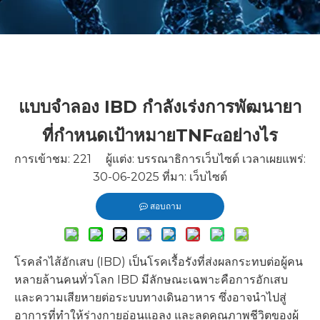
แบบจำลอง IBD กำลังเร่งการพัฒนายา
ที่กำหนดเป้าหมายTNFαอย่างไร
การเข้าชม:
221
ผู้แต่ง: บรรณาธิการเว็บไซต์ เวลาเผยแพร่:
30-06-2025 ที่มา:
เว็บไซต์
สอบถาม
โรคลำไส้อักเสบ (IBD) เป็นโรคเรื้อรังที่ส่งผลกระทบต่อผู้คน
หลายล้านคนทั่วโลก IBD มีลักษณะเฉพาะคือการอักเสบ
และความเสียหายต่อระบบทางเดินอาหาร ซึ่งอาจนำไปสู่
อาการที่ทำให้ร่างกายอ่อนแอลง และลดคุณภาพชีวิตของผู้