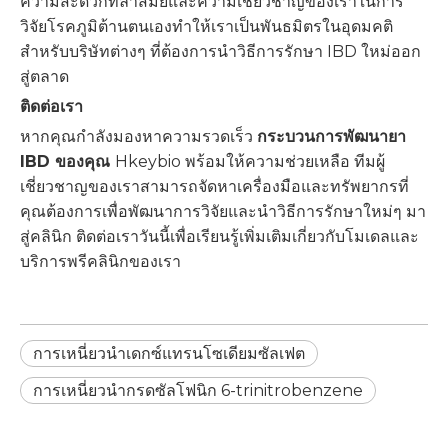
ความสะดวกที่ล้ำสมัยและความเชี่ยวชาญของเราในการ
วิจัยโรคภูมิต้านตนเองทำให้เราเป็นพันธมิตรในอุดมคติ
สำหรับบริษัทต่างๆ ที่ต้องการนำวิธีการรักษา IBD ใหม่ออก
สู่ตลาด
ติดต่อเรา
หากคุณกำลังมองหาความรวดเร็ว
กระบวนการพัฒนายา
IBD ของคุณ
Hkeybio พร้อมให้ความช่วยเหลือ ทีมผู้
เชี่ยวชาญของเราสามารถจัดหาเครื่องมือและทรัพยากรที่
คุณต้องการเพื่อพัฒนาการวิจัยและนำวิธีการรักษาใหม่ๆ มา
สู่คลินิก ติดต่อเราวันนี้เพื่อเรียนรู้เพิ่มเติมเกี่ยวกับโมเดลและ
บริการพรีคลินิกของเรา
การเหนี่ยวนำเดกซ์แทรนโซเดียมซัลเฟต
การเหนี่ยวนำกรดซัลโฟนิก 6-trinitrobenzene