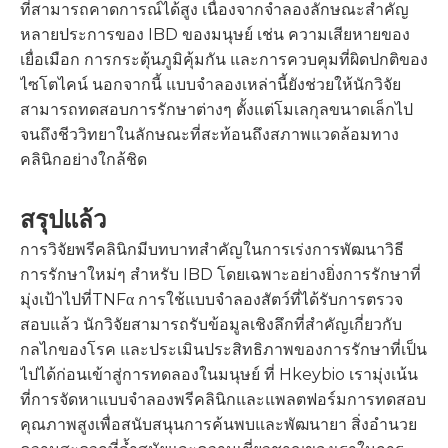
ที่สามารถคาดการณ์ได้สูง เนื่องจากจำลองลักษณะสำคัญ
หลายประการของ IBD ของมนุษย์ เช่น ความเสียหายของ
เยื่อเมือก การกระตุ้นภูมิคุ้มกัน และการควบคุมที่ผิดปกติของ
ไซโตไคน์ นอกจากนี้ แบบจำลองเหล่านี้ยังช่วยให้นักวิจัย
สามารถทดสอบการรักษาต่างๆ ตั้งแต่โมเลกุลขนาดเล็กไป
จนถึงชีววิทยาในลักษณะที่สะท้อนถึงสภาพแวดล้อมทาง
คลินิกอย่างใกล้ชิด
สรุปแล้ว
การวิจัยพรีคลินิกมีบทบาทสำคัญในการเร่งการพัฒนาวิธี
การรักษาใหม่ๆ สำหรับ IBD โดยเฉพาะอย่างยิ่งการรักษาที่
มุ่งเป้าไปที่TNFα การใช้แบบจำลองสัตว์ที่ได้รับการตรวจ
สอบแล้ว นักวิจัยสามารถรับข้อมูลเชิงลึกที่สำคัญเกี่ยวกับ
กลไกของโรค และประเมินประสิทธิภาพของการรักษาที่เป็น
ไปได้ก่อนเข้าสู่การทดลองในมนุษย์ ที่ Hkeybio เรามุ่งเน้น
ที่การจัดหาแบบจำลองพรีคลินิกและแพลตฟอร์มการทดสอบ
คุณภาพสูงเพื่อสนับสนุนการค้นพบและพัฒนายา สิ่งอำนวย