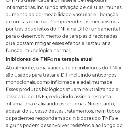
O TNFα desencadeia uma série de respostas
inflamatórias, incluindo ativação de células imunes,
aumento da permeabilidade vascular e liberação
de outras citocinas. Compreender os mecanismos
por trás dos efeitos do TNFα na DII é fundamental
para o desenvolvimento de terapias direcionadas
que possam mitigar esses efeitos e restaurar a
função imunológica normal.
Inibidores de TNFα na terapia atual
Atualmente, uma variedade de inibidores do TNFα
são usados ​​para tratar a DII, incluindo anticorpos
monoclonais, como infliximabe e adalimumabe.
Esses produtos biológicos atuam neutralizando a
atividade do TNFα, reduzindo assim a resposta
inflamatória e aliviando os sintomas. No entanto,
apesar do sucesso destes tratamentos, nem todos
os pacientes respondem aos inibidores do TNFα e
alguns podem desenvolver resistência ao longo do