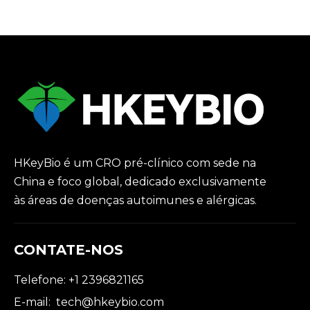
da NHP em meio à
escassez global de
macacos
HKeyBio é um CRO pré-clínico com sede na
China e foco global, dedicado exclusivamente
às áreas de doenças autoimunes e alérgicas.
CONTATE-NOS
Telefone: +1 2396821165
E-mail:
tech@hkeybio.com