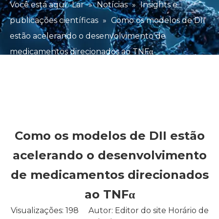
Você está aqui:
Lar
»
Notícias
»
Insights e
publicações científicas
»
Como os modelos de DII
estão acelerando o desenvolvimento de
medicamentos direcionados ao TNFα
Como os modelos de DII estão
acelerando o desenvolvimento
de medicamentos direcionados
ao TNFα
Visualizações:
198
Autor: Editor do site Horário de