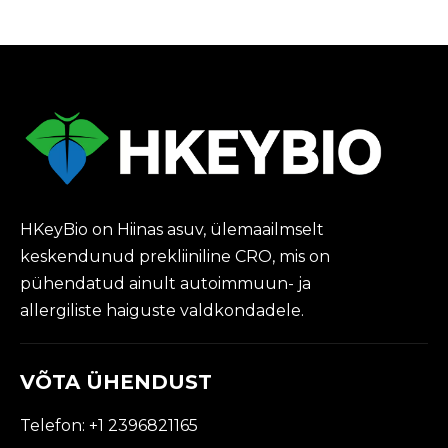
hindu keset
ülemaailmset
ahvipuudust
HKeyBio on Hiinas asuv, ülemaailmselt
keskendunud prekliiniline CRO, mis on
pühendatud ainult autoimmuun- ja
allergiliste haiguste valdkondadele.
VÕTA ÜHENDUST
Telefon: +1 2396821165