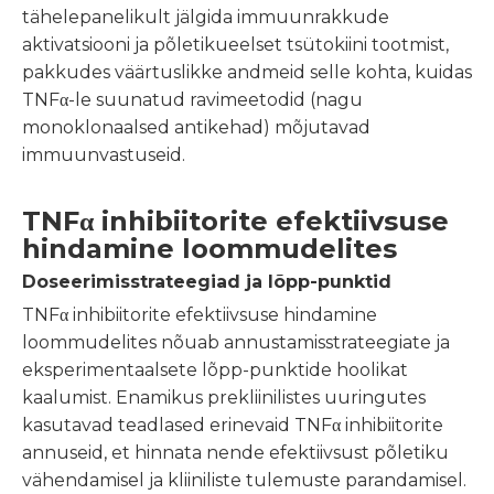
tähelepanelikult jälgida immuunrakkude
aktivatsiooni ja põletikueelset tsütokiini tootmist,
pakkudes väärtuslikke andmeid selle kohta, kuidas
TNFα-le suunatud ravimeetodid (nagu
monoklonaalsed antikehad) mõjutavad
immuunvastuseid.
TNFα inhibiitorite efektiivsuse
hindamine loommudelites
Doseerimisstrateegiad ja lõpp-punktid
TNFα inhibiitorite efektiivsuse hindamine
loommudelites nõuab annustamisstrateegiate ja
eksperimentaalsete lõpp-punktide hoolikat
kaalumist. Enamikus prekliinilistes uuringutes
kasutavad teadlased erinevaid TNFα inhibiitorite
annuseid, et hinnata nende efektiivsust põletiku
vähendamisel ja kliiniliste tulemuste parandamisel.