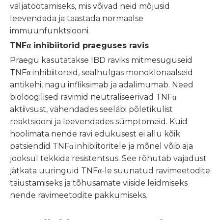
väljatöötamiseks, mis võivad neid mõjusid
leevendada ja taastada normaalse
immuunfunktsiooni.
TNFα inhibiitorid praeguses ravis
Praegu kasutatakse IBD raviks mitmesuguseid
TNFα inhibiitoreid, sealhulgas monoklonaalseid
antikehi, nagu infliksimab ja adalimumab. Need
bioloogilised ravimid neutraliseerivad TNFα
aktiivsust, vähendades seeläbi põletikulist
reaktsiooni ja leevendades sümptomeid. Kuid
hoolimata nende ravi edukusest ei allu kõik
patsiendid TNFα inhibiitoritele ja mõnel võib aja
jooksul tekkida resistentsus. See rõhutab vajadust
jätkata uuringuid TNFα-le suunatud ravimeetodite
täiustamiseks ja tõhusamate viiside leidmiseks
nende ravimeetodite pakkumiseks.