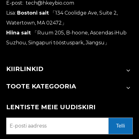
E-post:
tech@hkeybio.com
Lisa:
Bostoni sait
「134 Coolidge Ave, Suite 2,
Watertown, MA 02472」
Hiina sait
「Ruum 205, B-hoone, Ascendas iHub
Suzhou, Singapuri tööstuspark, Jiangsu」
KIIRLINKID
TOOTE KATEGOORIA
LENTISTE MEIE UUDISKIRI
Telli