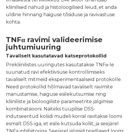
kliinilised nähud ja histoloogilised leiud, et anda
üldine hinnang haiguse tõsiduse ja ravivastuse
kohta.
TNFα ravimi valideerimise
juhtumiuuring
Tavaliselt kasutatavad katseprotokollid
Prekliinilistes uuringutes kasutatakse TNFα-le
suunatud ravi efektiivsuse kontrollimiseks
tavaliselt mitmeid eksperimentaalseid protokolle.
Need protokollid hõlmavad tavaliselt ravimite
manustamise, haiguse esilekutsumise ning
kliiniliste ja bioloogiliste parameetrite jälgimise
kombinatsiooni. Näiteks tüüpilise DSS-
indutseeritud koliidi mudeli korral ravitakse loomi
esmalt DSS-iga, et esile kutsuda koliit, ja seejärel
TNFa inhibiitoriga. Seejärel jälgisid teadlased loomi