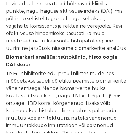
Levinud tulemusnäitajad hõlmavad kliinilisi
punkte, nagu haiguse aktiivsuse indeks (DAI), mis
põhineb sellistel teguritel nagu kehakaal,
väljaheite konsistents ja rektaalne verejooks. Ravi
efektiivsuse hindamiseks kasutati ka muid
meetmeid, nagu käärsoole histopatoloogiline
uurimine ja tsütokiinitaseme biomarkerite analüüs.
Biomarkeri analüüs: tsütokiinid, histoloogia,
DAI skoor
TNFα inhibiitorite edu prekliinilistes mudelites
mõõdetakse sageli põletiku peamiste biomarkerite
vähenemisega. Nende biomarkerite hulka
kuuluvad tsütokiinid, nagu TNFα, IL-6 ja IL-1β, mis
on sageli IBD korral kõrgenenud. Lisaks võib
käärsoolekoe histoloogiline analüüs paljastada
muutusi koe arhitektuuris, näiteks vähenenud
immuunrakkude infiltratsioon või paranenud
limaskesta terviklikkus. DAI skoor ühendab