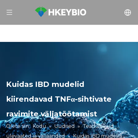
Kuidas IBD mudelid
kiirendavad TNFα-sihtivate
ravimite väljatöötamist
Olete siin:
Kodu
»
Uudised
»
Teaduslikud
ülevaated ja väljaanded
»
Kuidas IBD mudelid