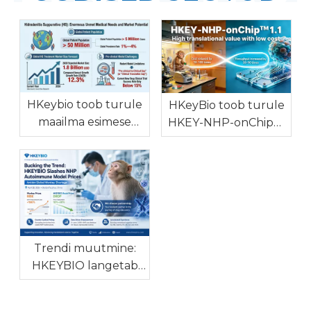
HKeybio toob turule
HKeyBio toob turule
maailma esimese
HKEY-NHP-onChip™
kõrge kliinilise
1.1: maailma esimese
järjepidevusega NHP
autoimmuun- ja
Hidradenitis
allergiliste haiguste in
Suppurativa mudeli,
vitro NHP mudeli
et võidelda
ülemaailmse
uimastialase uurimis-
Trendi muutmine:
ja arendustegevuse
HKEYBIO langetab
kitsaskohaga
NHP
autoimmuunmudelite