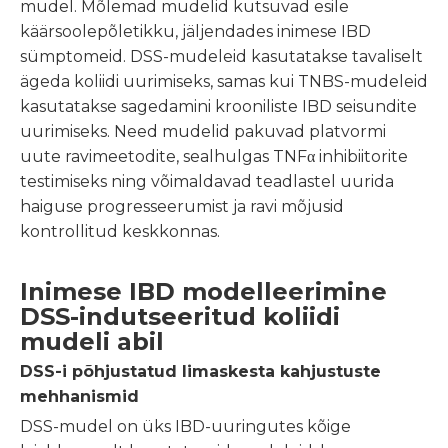
mudel. Mõlemad mudelid kutsuvad esile
käärsoolepõletikku, jäljendades inimese IBD
sümptomeid. DSS-mudeleid kasutatakse tavaliselt
ägeda koliidi uurimiseks, samas kui TNBS-mudeleid
kasutatakse sagedamini krooniliste IBD seisundite
uurimiseks. Need mudelid pakuvad platvormi
uute ravimeetodite, sealhulgas TNFα inhibiitorite
testimiseks ning võimaldavad teadlastel uurida
haiguse progresseerumist ja ravi mõjusid
kontrollitud keskkonnas.
Inimese IBD modelleerimine
DSS-indutseeritud koliidi
mudeli abil
DSS-i põhjustatud limaskesta kahjustuste
mehhanismid
DSS-mudel on üks IBD-uuringutes kõige