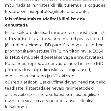
mitu nädalat, hinnates kliinilisi tulemusi ja kogudes
koeproove histopatoloogiliseks analüüsiks.
Mis võimaldab mudelitel kliinilist edu
ennustada
Mitte kõik prekliinilised mudelid ei ennusta kliinilist
edu võrdselt. Usaldusväärne mudel peaks täpselt
jäljendama inimese IBD patofüsioloogiat ja andma
prognoositava vastuse TNFα inhibiitori ravile. DSS-i
ja TNBS-i mudeleid peetakse väga ennustavateks,
kuna need reprodutseerivad paljusid inimese IBD
põhiomadusi, nagu limaskesta kahjustused,
immuunaktivatsioon ja tsütokiinide
düsregulatsioon. Lisaks võimaldavad need mudelid
teadlastel katsetada erinevaid ravimeetodeid
alates väikestest molekulidest kuni bioloogiliste
ravimiteni viisil, mis peegeldab täpselt kliinilist
keskkonda.