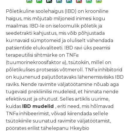
Põletikuline soolehaigus (IBD) on krooniline
haigus, mis mõjutab miljoneid inimesi kogu
maailmas. IBD-le on iseloomulik põletik ja
seedetrakti kahjustus, mis võib põhjustada
kurnavaid sümptomeid ja oluliselt vähendada
patsientide elukvaliteeti. IBD ravi üks peamisi
terapeutilisi sihtmärke on TNFα
(tuumorinekroosifaktor α), tsütokiin, millel on
põletikulises protsessis võtmeroll. TNFα inhibiitorid
on kujunenud paljutõotavaks lähenemisviisiks IBD
raviks. Nende ravimite väljatöötamine nõuab aga
tugevaid prekliinilisi mudeleid, et hinnata nende
efektiivsust ja ohutust. Selles artiklis uurime,
kuidas
IBD mudelid
, eriti need, mis hõlmavad
TNFα inhibeerimist, võivad kiirendada sellele
tsütokiinile suunatud ravimite väljatöötamist,
pöörates erilist tähelepanu Hkeybio