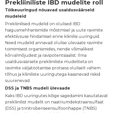
Prekliiniliste IBD mudelite roll
Tõlkeuuringud nõuavad usaldusväärseid
mudeleid
Prekliinilised mudelid on olulised IBD
haigusmehhanismide mõistmisel ja uute ravimite
efektiivsuse hindamisel enne kliinilisi uuringuid.
Need mudelid annavad olulise ülevaate ravimite
toimimisest organismides, nende võimalikest
kõrvalmõjudest ja ravipotentsiaalist. Ilma
usaldusväärsete prekliiniliste mudeliteta on
ravimite väljatöötamise protsess oluliselt vähem
tõhus ja kliiniliste uuringutega kaasnevad riskid
suurenevad.
DSS ja TNBS mudeli ülevaade
Kaks IBD uuringutes kõige sagedamini kasutatavat
prekliinilist mudelit on naatriumdekstraansulfaat
(DSS) ja trinitrobenseensulfoonhappe (TNBS)