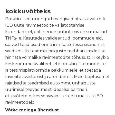
kokkuvõtteks
Prekliinilised uuringud mängivad otsustavat rolli
IBD uute ravimeetodite väljatöötamise
kiirendamisel, eriti nende puhul, mis on suunatud
TNFα-le. Kasutades valideeritud loommudeleid,
saavad teadlased enne inimkatsetesse sisenemist
saada olulisi teadmisi haiguste mehhanismidest ja
hinnata võimalike ravimeetodite tõhusust. Hkeybio
keskendume kvaliteetsete prekliiniliste mudelite
ja testimisplatvormide pakkumisele, et toetada
ravimite avastamist ja arendamist. Meie tipptasemel
rajatised ja teadmised autoimmuunhaiguste
uurimisel teevad meist ideaalse partneri
ettevõtetele, kes soovivad turule tuua uusi IBD
ravimeetodeid.
Võtke meiega ühendust