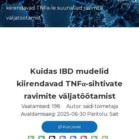
kiirendavad TNFα-le suunatud ravimite
väljatöötamist
Kuidas IBD mudelid
kiirendavad TNFα-sihtivate
ravimite väljatöötamist
Vaatamised:
198
Autor: saidi toimetaja
Avaldamisaeg: 2025-06-30 Päritolu:
Sait
Küsi järele