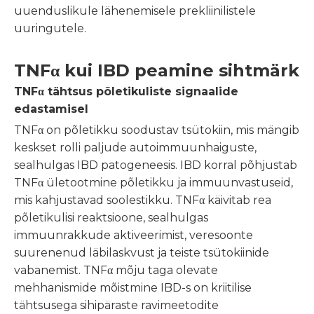
uuenduslikule lähenemisele prekliinilistele
uuringutele.
TNFα kui IBD peamine sihtmärk
TNFα tähtsus põletikuliste signaalide
edastamisel
TNFα on põletikku soodustav tsütokiin, mis mängib
keskset rolli paljude autoimmuunhaiguste,
sealhulgas IBD patogeneesis. IBD korral põhjustab
TNFα ületootmine põletikku ja immuunvastuseid,
mis kahjustavad soolestikku. TNFα käivitab rea
põletikulisi reaktsioone, sealhulgas
immuunrakkude aktiveerimist, veresoonte
suurenenud läbilaskvust ja teiste tsütokiinide
vabanemist. TNFα mõju taga olevate
mehhanismide mõistmine IBD-s on kriitilise
tähtsusega sihipäraste ravimeetodite