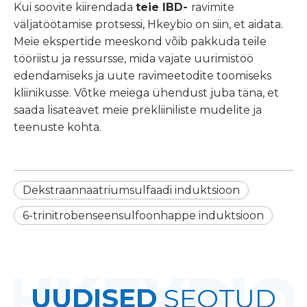
Kui soovite kiirendada
teie IBD-
ravimite
väljatöötamise protsessi, Hkeybio on siin, et aidata.
Meie ekspertide meeskond võib pakkuda teile
tööriistu ja ressursse, mida vajate uurimistöö
edendamiseks ja uute ravimeetodite toomiseks
kliinikusse. Võtke meiega ühendust juba täna, et
saada lisateavet meie prekliiniliste mudelite ja
teenuste kohta.
Dekstraannaatriumsulfaadi induktsioon
6-trinitrobenseensulfoonhappe induktsioon
UUDISED
SEOTUD