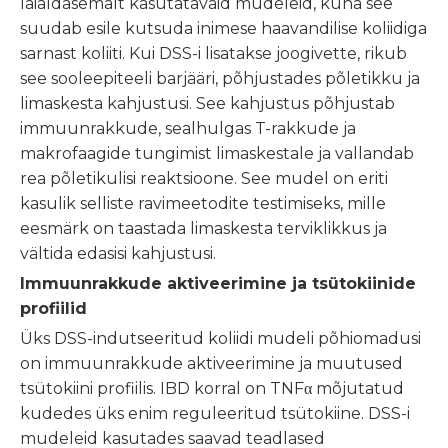
laialdasemalt kasutatavaid mudeleid, kuna see
suudab esile kutsuda inimese haavandilise koliidiga
sarnast koliiti. Kui DSS-i lisatakse joogivette, rikub
see sooleepiteeli barjääri, põhjustades põletikku ja
limaskesta kahjustusi. See kahjustus põhjustab
immuunrakkude, sealhulgas T-rakkude ja
makrofaagide tungimist limaskestale ja vallandab
rea põletikulisi reaktsioone. See mudel on eriti
kasulik selliste ravimeetodite testimiseks, mille
eesmärk on taastada limaskesta terviklikkus ja
vältida edasisi kahjustusi.
Immuunrakkude aktiveerimine ja tsütokiinide
profiilid
Üks DSS-indutseeritud koliidi mudeli põhiomadusi
on immuunrakkude aktiveerimine ja muutused
tsütokiini profiilis. IBD korral on TNFα mõjutatud
kudedes üks enim reguleeritud tsütokiine. DSS-i
mudeleid kasutades saavad teadlased