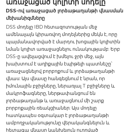
առաջացած կոլիտի մոդելը
DSS-ով առաջացած լորձաթաղանթի վնասման
մեխանիզմները
DSS մոդելը IBD հետազոտության մեջ
ամենալայն կիրառվող մոդելներից մեկն է, որը
պայմանավորված է մարդու խոցային կոլիտին
նման կոլիտ առաջացնելու ունակությամբ: Երբ
DSS-ը ավելացվում է խմելու ջրի մեջ, այն
խախտում է աղիքային էպիթելի պատնեշը՝
առաջացնելով բորբոքում և լորձաթաղանթի
վնաս: Այս վնասը հանգեցնում է նրան, որ
իմունային բջիջները, ներառյալ T բջիջները և
մակրոֆագները, ներթափանցում են
լորձաթաղանթ և առաջացնում մի շարք
բորբոքային ռեակցիաներ: Այս մոդելը
հատկապես օգտակար է լորձաթաղանթի
ամբողջականությունը վերականգնելուն և
հետագա վնասը կանխելուն ուղղված