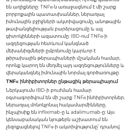
են աղիքները: TNFα-ն առաջացնում է մի շարք
բորբոքային պատասխաններ, ներառյալ
իմունային բջիջների ակտիվացումը, անոթային
թափանցելիության բարձրացումը և այլ
ցիտոկինների ազատումը: IBD-ում TNFα-ի
ազդեցության հետևում կանգնած
մեխանիզմների ըմբռնումը կարևոր է
թիրախային թերապիաների մշակման համար,
որոնք կարող են մեղմել այդ ազդեցությունները և
վերականգնել իմունային նորմալ գործառույթը:
TNFα ինհիբիտորներ ընթացիկ թերապիայում
Ներկայումս IBD-ի բուժման համար
օգտագործվում են մի շարք TNFα ինհիբիտորներ,
ներառյալ մոնոկլոնալ հակամարմինները,
ինչպիսիք են infliximab-ը և adalimumab-ը: Այս
կենսաբանական նյութերն աշխատում են
չեզոքացնելով TNFα-ի ակտիվությունը՝ դրանով