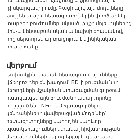
իմունային ակտիվացումը և ցիտոկինային
դիսկարգավորումը: Բացի այդ, այս մոդելները
թույլ են տալիս հետազոտողներին փորձարկել
տարբեր բուժումներ՝ սկսած փոքր մոլեկուլներից
մինչև կենսաբանական այնպիսի եղանակով,
որը սերտորեն արտացոլում է կլինիկական
իրավիճակը:
վերջում
Նախակլինիկական հետազոտությունները
վճռորոշ դեր են խաղում IBD-ի բուժման նոր
մեթոդների մշակման արագացման գործում,
հատկապես այն բուժման համար, որոնք
ուղղված են TNFα-ին: Օգտագործելով
կենդանիների վավերացված մոդելներ՝
հետազոտողները կարող են կարևոր
պատկերացումներ ստանալ հիվանդության
մեխանիզմների վերաբերյալ և գնահատել