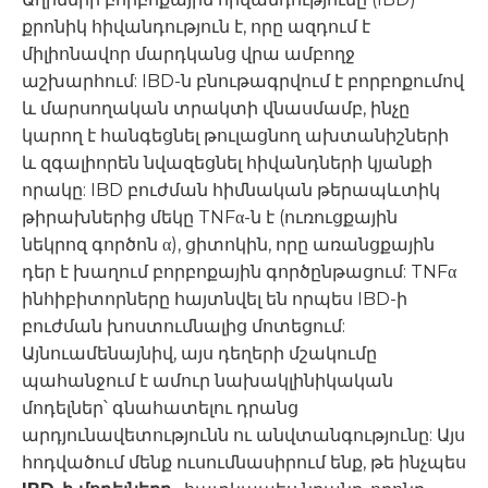
քրոնիկ հիվանդություն է, որը ազդում է
միլիոնավոր մարդկանց վրա ամբողջ
աշխարհում: IBD-ն բնութագրվում է բորբոքումով
և մարսողական տրակտի վնասմամբ, ինչը
կարող է հանգեցնել թուլացնող ախտանիշների
և զգալիորեն նվազեցնել հիվանդների կյանքի
որակը: IBD բուժման հիմնական թերապևտիկ
թիրախներից մեկը TNFα-ն է (ուռուցքային
նեկրոզ գործոն α), ցիտոկին, որը առանցքային
դեր է խաղում բորբոքային գործընթացում: TNFα
ինհիբիտորները հայտնվել են որպես IBD-ի
բուժման խոստումնալից մոտեցում:
Այնուամենայնիվ, այս դեղերի մշակումը
պահանջում է ամուր նախակլինիկական
մոդելներ՝ գնահատելու դրանց
արդյունավետությունն ու անվտանգությունը: Այս
հոդվածում մենք ուսումնասիրում ենք, թե ինչպես