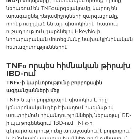
IBD-ի մոդելները
, հատկապես նրանք, որոնք
ներառում են TNFα արգելակումը, կարող են
արագացնել դեղամիջոցների զարգացումը,
որոնք ուղղված են այս ցիտոկինին՝ հատուկ
ուշադրություն դարձնելով Hkeybio-ի
նորարարական մոտեցմանը նախակլինիկական
հետազոտություններին:
TNFα որպես հիմնական թիրախ
IBD-ում
TNFα-ի կարևորությունը բորբոքային
ազդանշանների մեջ
TNFα-ն պրոբորբոքային ցիտոկին է, որը
կենտրոնական դեր է խաղում բազմաթիվ
աուտոիմուն հիվանդությունների, ներառյալ IBD-
ի պաթոգենեզում: IBD-ում TNFα-ի
գերարտադրությունը առաջացնում է բորբոքում
և իմունային պատասխաններ, որոնք վնասում