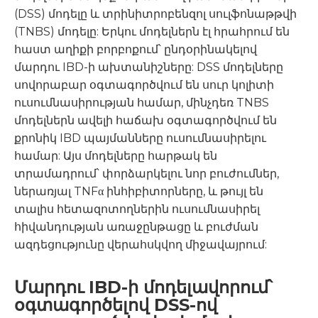
(DSS) մոդելը և տրինիտրոբենզոլ սուլֆոնաթթվի
(TNBS) մոդելը: Երկու մոդելներն էլ հրահրում են
հաստ աղիքի բորբոքում՝ ընդօրինակելով
մարդու IBD-ի ախտանիշները: DSS մոդելները
սովորաբար օգտագործվում են սուր կոլիտի
ուսումնասիրության համար, մինչդեռ TNBS
մոդելներն ավելի հաճախ օգտագործվում են
քրոնիկ IBD պայմանները ուսումնասիրելու
համար: Այս մոդելները հարթակ են
տրամադրում՝ փորձարկելու նոր բուժումներ,
ներառյալ TNFα ինհիբիտորները, և թույլ են
տալիս հետազոտողներին ուսումնասիրել
հիվանդության առաջընթացը և բուժման
ազդեցությունը վերահսկվող միջավայրում:
Մարդու IBD-ի մոդելավորում՝
օգտագործելով DSS-ով