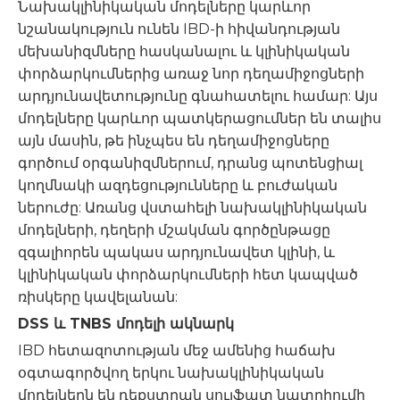
Նախակլինիկական մոդելները կարևոր
նշանակություն ունեն IBD-ի հիվանդության
մեխանիզմները հասկանալու և կլինիկական
փորձարկումներից առաջ նոր դեղամիջոցների
արդյունավետությունը գնահատելու համար: Այս
մոդելները կարևոր պատկերացումներ են տալիս
այն մասին, թե ինչպես են դեղամիջոցները
գործում օրգանիզմներում, դրանց պոտենցիալ
կողմնակի ազդեցությունները և բուժական
ներուժը: Առանց վստահելի նախակլինիկական
մոդելների, դեղերի մշակման գործընթացը
զգալիորեն պակաս արդյունավետ կլինի, և
կլինիկական փորձարկումների հետ կապված
ռիսկերը կավելանան:
DSS և TNBS մոդելի ակնարկ
IBD հետազոտության մեջ ամենից հաճախ
օգտագործվող երկու նախակլինիկական
մոդելներն են դեքստրան սուլֆատ նատրիումի