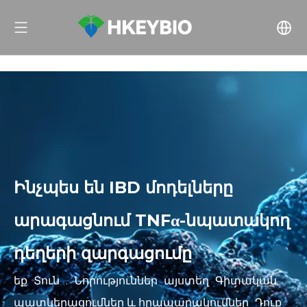
Ինչպես են IBD մոդելները
արագացնում TNFα-նպատակող
դեղերի զարգացումը
եք
Տուն
.
Նորություններ
այստեղ
Գիտական ​​
պատկերացումներ և հրապարակումներ
Դուք