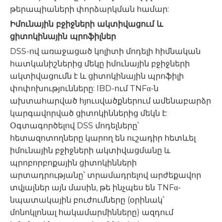
թերապիաների փորձարկման համար:
Իմունային բջիջների ակտիվացում և
ցիտոկինային պրոֆիլներ
DSS-ով առաջացած կոլիտի մոդելի հիմնական
հատկանիշներից մեկը իմունային բջիջների
ակտիվացումն է և ցիտոկինային պրոֆիլի
փոփոխությունները: IBD-ում TNFα-ն
ախտահարված հյուսվածքներում ամենաբարձր
կարգավորված ցիտոկիններից մեկն է:
Օգտագործելով DSS մոդելները՝
հետազոտողները կարող են ուշադիր հետևել
իմունային բջիջների ակտիվացմանը և
պրոբորբոքային ցիտոկինների
արտադրությանը՝ տրամադրելով արժեքավոր
տվյալներ այն մասին, թե ինչպես են TNFα-
նպատակային բուժումները (օրինակ՝
մոնոկլոնալ հակամարմինները) ազդում