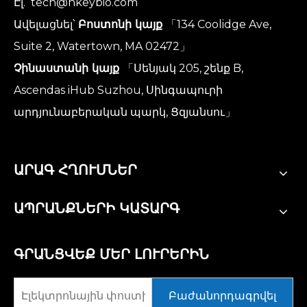
Էլ.
tech@hkeybio.com
Ավելացնել՝
Բոստոնի կայք
「134 Coolidge Ave,
Suite 2, Watertown, MA 02472」
Չինաստանի կայք
「Սենյակ 205, շենք B,
Ascendas iHub Suzhou, Սինգապուրի
արդյունաբերական պարկ, Ցզյանսու」
ԱՐԱԳ ՀՂՈՒՄՆԵՐ
ԱՊՐԱՆՔՆԵՐԻ ԿԱՏԱՐԳ
ԳՐԱՆՑՎԵՔ ՄԵՐ ԼՈՒՐԵՐԻՆ
Բաժանորդագրվել