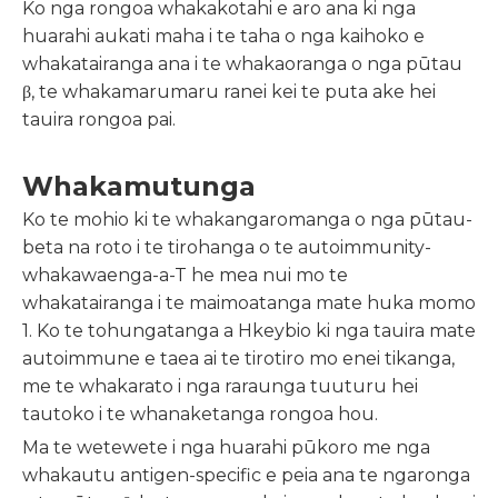
Ko nga rongoa whakakotahi e aro ana ki nga
huarahi aukati maha i te taha o nga kaihoko e
whakatairanga ana i te whakaoranga o nga pūtau
β, te whakamarumaru ranei kei te puta ake hei
tauira rongoa pai.
Whakamutunga
Ko te mohio ki te whakangaromanga o nga pūtau-
beta na roto i te tirohanga o te autoimmunity-
whakawaenga-a-T he mea nui mo te
whakatairanga i te maimoatanga mate huka momo
1. Ko te tohungatanga a Hkeybio ki nga tauira mate
autoimmune e taea ai te tirotiro mo enei tikanga,
me te whakarato i nga raraunga tuuturu hei
tautoko i te whanaketanga rongoa hou.
Ma te wetewete i nga huarahi pūkoro me nga
whakautu antigen-specific e peia ana te ngaronga