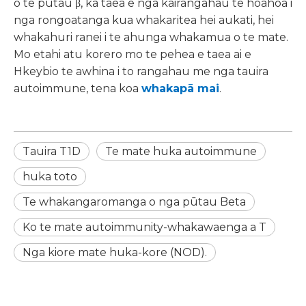
o te pūtau β, ka taea e nga kairangahau te hoahoa i
nga rongoatanga kua whakaritea hei aukati, hei
whakahuri ranei i te ahunga whakamua o te mate.
Mo etahi atu korero mo te pehea e taea ai e
Hkeybio te awhina i to rangahau me nga tauira
autoimmune, tena koa
whakapā mai
.
Tauira T1D
Te mate huka autoimmune
huka toto
Te whakangaromanga o nga pūtau Beta
Ko te mate autoimmunity-whakawaenga a T
Nga kiore mate huka-kore (NOD).