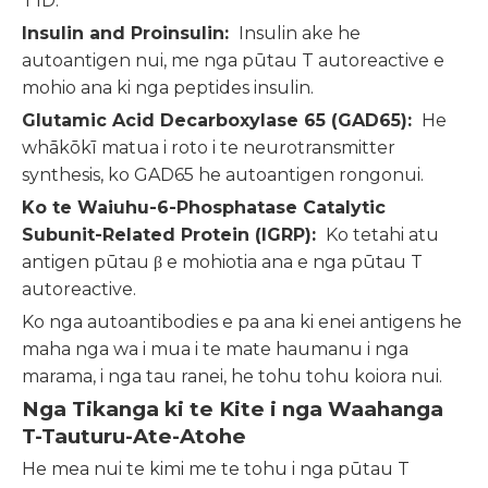
T1D:
Insulin and Proinsulin:
Insulin ake he
autoantigen nui, me nga pūtau T autoreactive e
mohio ana ki nga peptides insulin.
Glutamic Acid Decarboxylase 65 (GAD65):
He
whākōkī matua i roto i te neurotransmitter
synthesis, ko GAD65 he autoantigen rongonui.
Ko te Waiuhu-6-Phosphatase Catalytic
Subunit-Related Protein (IGRP):
Ko tetahi atu
antigen pūtau β e mohiotia ana e nga pūtau T
autoreactive.
Ko nga autoantibodies e pa ana ki enei antigens he
maha nga wa i mua i te mate haumanu i nga
marama, i nga tau ranei, he tohu tohu koiora nui.
Nga Tikanga ki te Kite i nga Waahanga
T-Tauturu-Ate-Atohe
He mea nui te kimi me te tohu i nga pūtau T