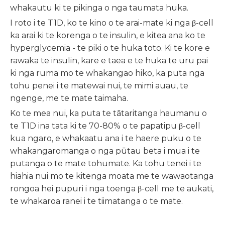
whakautu ki te pikinga o nga taumata huka.
I roto i te T1D, ko te kino o te arai-mate ki nga β-cell
ka arai ki te korenga o te insulin, e kitea ana ko te
hyperglycemia - te piki o te huka toto. Ki te kore e
rawaka te insulin, kare e taea e te huka te uru pai
ki nga ruma mo te whakangao hiko, ka puta nga
tohu penei i te matewai nui, te mimi auau, te
ngenge, me te mate taimaha.
Ko te mea nui, ka puta te tātaritanga haumanu o
te T1D ina tata ki te 70-80% o te papatipu β-cell
kua ngaro, e whakaatu ana i te haere puku o te
whakangaromanga o nga pūtau beta i mua i te
putanga o te mate tohumate. Ka tohu tenei i te
hiahia nui mo te kitenga moata me te wawaotanga
rongoa hei pupuri i nga toenga β-cell me te aukati,
te whakaroa ranei i te tiimatanga o te mate.