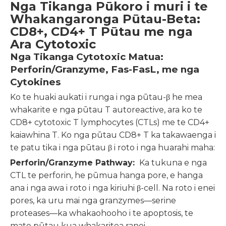
Nga Tikanga Pūkoro i muri i te
Whakangaronga Pūtau-Beta:
CD8+, CD4+ T Pūtau me nga
Ara Cytotoxic
Nga Tikanga Cytotoxic Matua:
Perforin/Granzyme, Fas-FasL, me nga
Cytokines
Ko te huaki aukati i runga i nga pūtau-β he mea
whakarite e nga pūtau T autoreactive, ara ko te
CD8+ cytotoxic T lymphocytes (CTLs) me te CD4+
kaiawhina T. Ko nga pūtau CD8+ T ka takawaenga i
te patu tika i nga pūtau β i roto i nga huarahi maha:
Perforin/Granzyme Pathway:
Ka tukuna e nga
CTL te perforin, he pūmua hanga pore, e hanga
ana i nga awa i roto i nga kiriuhi β-cell. Na roto i enei
pores, ka uru mai nga granzymes—serine
proteases—ka whakaohooho i te apoptosis, te
mate pūtau kua whakaritea ranei.