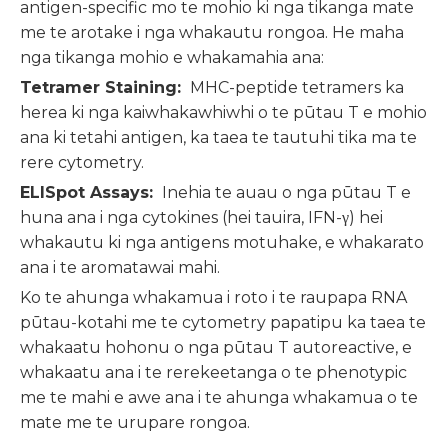
antigen-specific mo te mohio ki nga tikanga mate
me te arotake i nga whakautu rongoa. He maha
nga tikanga mohio e whakamahia ana:
Tetramer Staining:
MHC-peptide tetramers ka
herea ki nga kaiwhakawhiwhi o te pūtau T e mohio
ana ki tetahi antigen, ka taea te tautuhi tika ma te
rere cytometry.
ELISpot Assays:
Inehia te auau o nga pūtau T e
huna ana i nga cytokines (hei tauira, IFN-γ) hei
whakautu ki nga antigens motuhake, e whakarato
ana i te aromatawai mahi.
Ko te ahunga whakamua i roto i te raupapa RNA
pūtau-kotahi me te cytometry papatipu ka taea te
whakaatu hohonu o nga pūtau T autoreactive, e
whakaatu ana i te rerekeetanga o te phenotypic
me te mahi e awe ana i te ahunga whakamua o te
mate me te urupare rongoa.