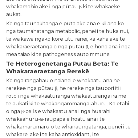
whakamohio ake i nga pūtau β ki te whakaeke
aukati.
Ko nga taunakitanga e puta ake ana e kii ana ko
nga taumahatanga metabolic, penei i te huka nui,
te waikawa ngako kore utu ranei, ka kaha ake te
whakaraeraetanga o nga pūtau β, e hono ana i nga
mea taiao ki te pathogenesis autoimmune.
Te Heterogenetanga Putau Beta: Te
Whakaraeraetanga Rerekē
Ko nga rangahau o naianei e whakaatu ana he
rerekee nga pūtau β, he rereke nga taupori iti i
roto i nga whakaaturanga whakaaturanga ira me
te aukati ki te whakangaromanga-ahuru. Ko etahi
o nga β-cells e whakaatu ana i nga huarahi
whakaahuru-a-raupapa e hoatu ana i te
whakamarumaru o te whanaungatanga, penei i te
whakarei ake i te kaha antioxidant, i te