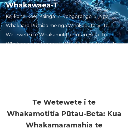
Whakawaea-T
Kei konei koe:
Kainga
»
Rongorongo
»
Nga
Whakaaro Putaiao me nga Whakaputa
»
Te
Wetewete i te Whakamotitia Pūtau Beta: Te
Whakamaramatanga o te Whakamate Aunoa i te
Waea-Waea T.
Te Wetewete i te
Whakamotitia Pūtau-Beta: Kua
Whakamaramahia te