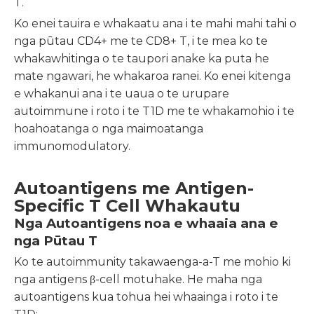
T.
Ko enei tauira e whakaatu ana i te mahi mahi tahi o
nga pūtau CD4+ me te CD8+ T, i te mea ko te
whakawhitinga o te taupori anake ka puta he
mate ngawari, he whakaroa ranei. Ko enei kitenga
e whakanui ana i te uaua o te urupare
autoimmune i roto i te T1D me te whakamohio i te
hoahoatanga o nga maimoatanga
immunomodulatory.
Autoantigens me Antigen-
Specific T Cell Whakautu
Nga Autoantigens noa e whaaia ana e
nga Pūtau T
Ko te autoimmunity takawaenga-a-T me mohio ki
nga antigens β-cell motuhake. He maha nga
autoantigens kua tohua hei whaainga i roto i te