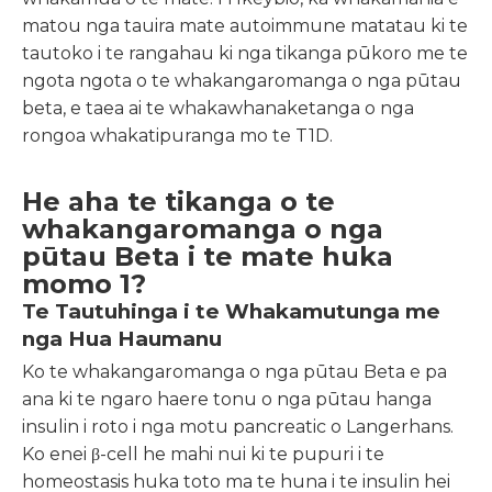
matou nga tauira mate autoimmune matatau ki te
tautoko i te rangahau ki nga tikanga pūkoro me te
ngota ngota o te whakangaromanga o nga pūtau
beta, e taea ai te whakawhanaketanga o nga
rongoa whakatipuranga mo te T1D.
He aha te tikanga o te
whakangaromanga o nga
pūtau Beta i te mate huka
momo 1?
Te Tautuhinga i te Whakamutunga me
nga Hua Haumanu
Ko te whakangaromanga o nga pūtau Beta e pa
ana ki te ngaro haere tonu o nga pūtau hanga
insulin i roto i nga motu pancreatic o Langerhans.
Ko enei β-cell he mahi nui ki te pupuri i te
homeostasis huka toto ma te huna i te insulin hei