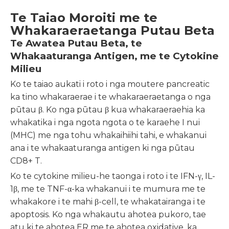
Te Taiao Moroiti me te
Whakaraeraetanga Putau Beta
Te Awatea Putau Beta, te
Whakaaturanga Antigen, me te Cytokine
Milieu
Ko te taiao aukati i roto i nga moutere pancreatic
ka tino whakaraerae i te whakaraeraetanga o nga
pūtau β. Ko nga pūtau β kua whakaraeraehia ka
whakatika i nga ngota ngota o te karaehe I nui
(MHC) me nga tohu whakaihiihi tahi, e whakanui
ana i te whakaaturanga antigen ki nga pūtau
CD8+ T.
Ko te cytokine milieu-he taonga i roto i te IFN-γ, IL-
1β, me te TNF-α-ka whakanui i te mumura me te
whakakore i te mahi β-cell, te whakatairanga i te
apoptosis. Ko nga whakautu ahotea pukoro, tae
atu ki te ahotea ER me te ahotea oxidative, ka