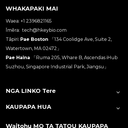
WHAKAPAKI MAI
Waea: +1 2396821165
Īmēra:
tech@hkeybio.com
Tāpiri:
Pae Boston
「134 Coolidge Ave, Suite 2,
Watertown, MA 02472」
Pae Haina
「Ruma 205, Whare B, Ascendas iHub
Suzhou, Singapore Industrial Park, Jiangsu」
NGA LINKO Tere
KAUPAPA HUA
Waitohu MO TA TATOU KAUPAPA