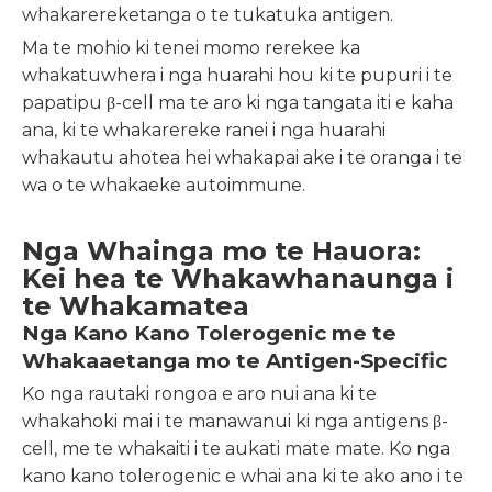
whakarereketanga o te tukatuka antigen.
Ma te mohio ki tenei momo rerekee ka
whakatuwhera i nga huarahi hou ki te pupuri i te
papatipu β-cell ma te aro ki nga tangata iti e kaha
ana, ki te whakarereke ranei i nga huarahi
whakautu ahotea hei whakapai ake i te oranga i te
wa o te whakaeke autoimmune.
Nga Whainga mo te Hauora:
Kei hea te Whakawhanaunga i
te Whakamatea
Nga Kano Kano Tolerogenic me te
Whakaaetanga mo te Antigen-Specific
Ko nga rautaki rongoa e aro nui ana ki te
whakahoki mai i te manawanui ki nga antigens β-
cell, me te whakaiti i te aukati mate mate. Ko nga
kano kano tolerogenic e whai ana ki te ako ano i te