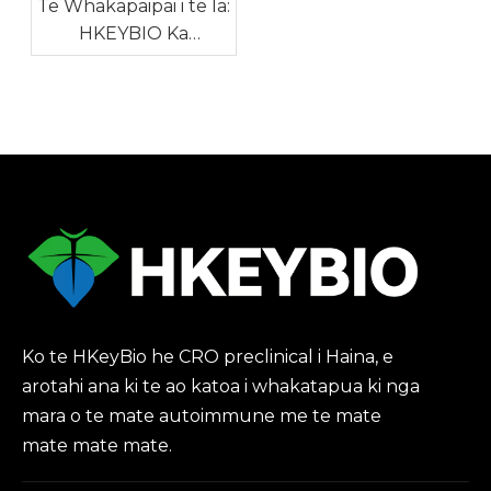
Te Whakapaipai i te Ia:
HKEYBIO Ka
Whakaitihia nga Utu
Tauira Aunoa a NHP i
waenga i te koretake
o te makimaki o te ao.
Ko te HKeyBio he CRO preclinical i Haina, e
arotahi ana ki te ao katoa i whakatapua ki nga
mara o te mate autoimmune me te mate
mate mate mate.