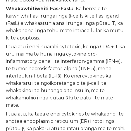
Whakawhitiwhiti Fas-FasL:
Ka herea e te
kaiwhiwhi Fas i runga i nga β-cells ki te Fas ligand
(FasL) e whakaatuhia ana i runga i nga pūtau T, ka
whakahohe i nga tohu mate intracellular ka mutu
ki te apoptosis.
I tua atu i enei huarahi cytotoxic, ko nga CD4 + T ka
uru mai ma te huna i nga cytokine pro-
inflammatory penei i te interferon-gamma (IFN-γ),
te tumor necrosis factor-alpha (TNF-α), me te
interleukin-1 beta (IL-1β). Ko enei cytokines ka
whakararu i te ngoikoretanga o te β-cell, te
whakakino i te hunanga o te insulin, me te
whakamohio i nga pūtau β ki te patu i te mate-
mate.
I tua atu, ka taea e enei cytokines te whakaoho i te
ahotea endoplasmic reticulum (ER) i roto i nga
pūtau β, ka pakaru atu to ratau oranga me te mahi.