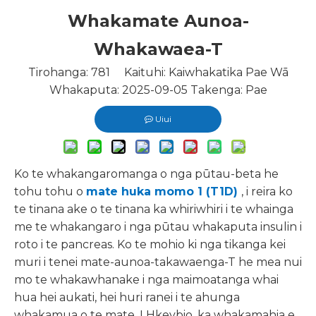
Whakamate Aunoa-
Whakawaea-T
Tirohanga:
781
Kaituhi: Kaiwhakatika Pae Wā
Whakaputa: 2025-09-05 Takenga:
Pae
Uiui
Ko te whakangaromanga o nga pūtau-beta he
tohu tohu o
mate huka momo 1 (T1D)
, i reira ko
te tinana ake o te tinana ka whiriwhiri i te whainga
me te whakangaro i nga pūtau whakaputa insulin i
roto i te pancreas. Ko te mohio ki nga tikanga kei
muri i tenei mate-aunoa-takawaenga-T he mea nui
mo te whakawhanake i nga maimoatanga whai
hua hei aukati, hei huri ranei i te ahunga
whakamua o te mate. I Hkeybio, ka whakamahia e