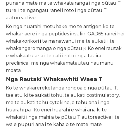
punaha mate ma te whakatairanga i nga pūtau T
ture, i te ngangau ranei i roto i nga pūtau T
autoreactive.
Ko nga huarahi motuhake mo te antigen ko te
whakahaere i nga peptides insulin, GAD65 ranei hei
whakakorikori i te manawanui me te aukati i te
whakangaromanga o nga pūtau β. Ko enei rautaki
e whakaatu ana i te oati i roto i nga tauira
preclinical me nga whakamatautau haumanu
moata.
Nga Rautaki Whakawhiti Waea T
Ko te whakarereketanga rongoa o nga pūtau T,
tae atu ki te aukati tohu, te aukati costimulatory,
me te aukati tohu cytokine, e tohu ana i nga
huarahi pai. Ko enei huarahi e whai ana ki te
whakaiti i nga mahi a te pūtau T autoreactive i te
wa e pupuri ana i te kaha o te mate mate.