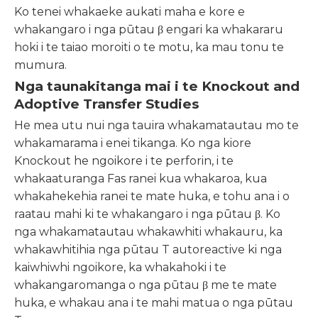
Ko tenei whakaeke aukati maha e kore e
whakangaro i nga pūtau β engari ka whakararu
hoki i te taiao moroiti o te motu, ka mau tonu te
mumura.
Nga taunakitanga mai i te Knockout and
Adoptive Transfer Studies
He mea utu nui nga tauira whakamatautau mo te
whakamarama i enei tikanga. Ko nga kiore
Knockout he ngoikore i te perforin, i te
whakaaturanga Fas ranei kua whakaroa, kua
whakahekehia ranei te mate huka, e tohu ana i o
raatau mahi ki te whakangaro i nga pūtau β. Ko
nga whakamatautau whakawhiti whakauru, ka
whakawhitihia nga pūtau T autoreactive ki nga
kaiwhiwhi ngoikore, ka whakahoki i te
whakangaromanga o nga pūtau β me te mate
huka, e whakau ana i te mahi matua o nga pūtau