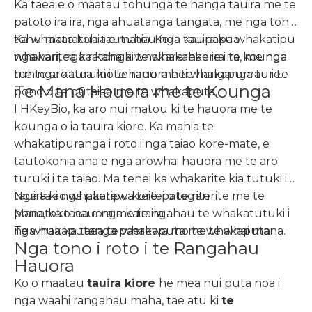
Ka taea e o maatau tohunga te hanga tauira me te
patoto ira ira, nga ahuatanga tangata, me nga tohu
tohu mate kua tautuhia. Ko ia tauira kua
Ka whakaratohia e matou nga kaupapa whakatipu
whakaritea ka kaha ki te whakahaere i te kounga
ngawari, nga ratonga whakarereke ira ira, me nga
me te aro turuki i te hauora hei whakapumau i te
tuhinga katoa mo te rapu me te hanganga ture.
Te Mana Hauora me te Kounga
pono o te pūtaiao me te whakaputa.
I HKeyBio, ka aro nui matou ki te hauora me te
kounga o ia tauira kiore. Ka mahia te
whakatipuranga i roto i nga taiao kore-mate, e
tautokohia ana e nga arowhai hauora me te aro
turuki i te taiao. Ma tenei ka whakarite kia tutuki ia
tauira ki nga paerewa teitei o te riterite me te
Nga taiao whakatipu kore-patogen
pono, ka taea e nga kairangahau te whakatutuki i
Manatoko hauora me te ira
nga hua ka taea te whakaputa me te whai mana.
Te whakaputanga paerewa mo te whakaputa
Nga tono i roto i te Rangahau
Hauora
Ko o maatau
tauira kiore
he mea nui puta noa i
nga waahi rangahau maha, tae atu ki
te