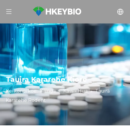
Tauira Kararehe Kiore
Kei konei koe:
Kainga
»
Kāwai Hua
»
Tauira
Kararehe Rodent