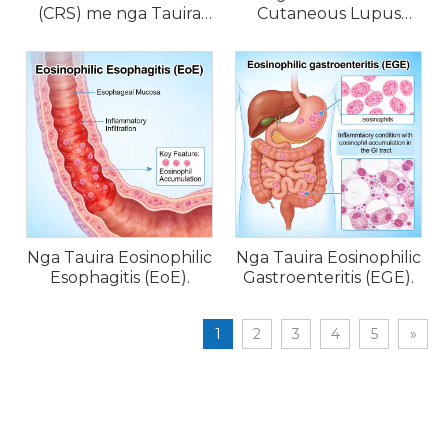
(CRS) me nga Tauira
Cutaneous Lupus
Rhinitis Pawera
Erythematosus (CLE).
Nga Tauira Eosinophilic
Nga Tauira Eosinophilic
Esophagitis (EoE).
Gastroenteritis (EGE).
1
2
3
4
5
»