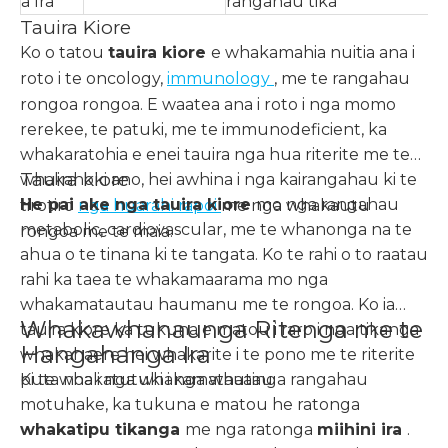
a Ira
rangahau tika
Tauira Kiore
Ko o tatou
tauira kiore
e whakamahia nuitia ana i
roto i te oncology,
immunology
, me te rangahau
rongoa rongoa. E waatea ana i roto i nga momo
rerekee, te patuki, me te immunodeficient, ka
whakaratohia e enei tauira nga hua riterite me te
Tauira kiore
whakahoki ano, hei awhina i nga kairangahau ki te
He pai ake nga tauira kiore
mo nga rangahau
tirotiro
nga huarahi rapoi
me nga whakautu
metabolic, cardiovascular, me te whanonga na te
rongoa me te maia.
ahua o te tinana ki te tangata. Ko te rahi o to raatau
rahi ka taea te whakamaarama mo nga
whakamatautau haumanu me te rongoa. Ko ia
Whakawhanaunga Ritenga me te
tauira kiore ka tukuna e matou i raro i nga tikanga
Hangahanga Ira
whakahaere hei whakarite i te pono me te riterite
puta noa i nga whakamatautau.
Ki te whakatutuki i nga whaainga rangahau
motuhake, ka tukuna e matou he ratonga
whakatipu tikanga
me nga ratonga
miihini ira
.