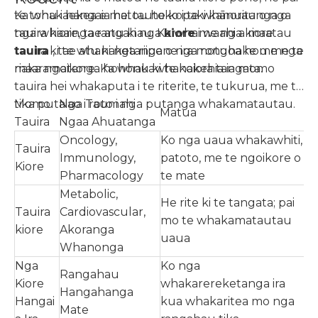
te tohu i hangaia hei tautoko i te whānuitanga o
Ka whakaekea e matou he kopaki kanorau o nga
nga whaainga rangahau. Ka whai waahi a maatau
tauira kiore, tae atu ki nga
kiore
me nga kiore
tauira ki te whanaketanga o nga rongoa hou me te
tauira
, tae atu ki nga riipene ira motuhake me nga
maaramatanga hohonu ki te koiora tangata.
riaka ngoikore. Ka whakawhanakehia ia momo
tauira hei whakaputa i te riterite, te tukurua, me te
tika putaiao i roto i nga putanga whakamatautau.
Momo
Nga Taumahi
Matua
Tauira
Ngaa Ahuatanga
Oncology,
Ko nga uaua whakawhiti,
Tauira
Immunology,
patoto, me te ngoikore o
Kiore
Pharmacology
te mate
Metabolic,
He rite ki te tangata; pai
Tauira
Cardiovascular,
mo te whakamatautau
kiore
Akoranga
uaua
Whanonga
Nga
Ko nga
Rangahau
Kiore
whakarereketanga ira
Hangahanga
Hangai
kua whakaritea mo nga
Mate