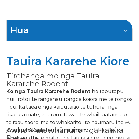
Hua
Tauira Kararehe Kiore
Tirohanga mo nga Tauira
Kararehe Rodent
Ko nga Tauira Kararehe Rodent
he taputapu
nui i roto i te rangahau rongoa koiora me te rongoa
hou. Ka taea e nga kaiputaiao te tuhura i nga
tikanga mate, te aromatawai i te whaihuatanga o
te raau taero, me te whakarite i te haumaru i te wa
Awhe Matawhānui o nga Tauira
o nga whakamatautau haumanu. I HKeyBio, ka
Rodent
whakaratohia e matou he tauira kiore pono, he pai