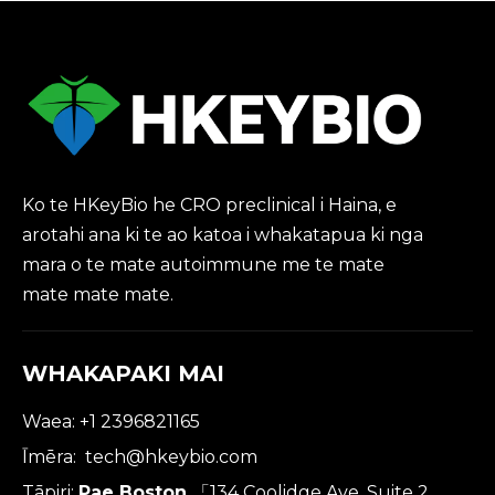
Ko te HKeyBio he CRO preclinical i Haina, e
arotahi ana ki te ao katoa i whakatapua ki nga
mara o te mate autoimmune me te mate
mate mate mate.
WHAKAPAKI MAI
Waea: +1 2396821165
Īmēra:
tech@hkeybio.com
Tāpiri:
Pae Boston
「134 Coolidge Ave, Suite 2,