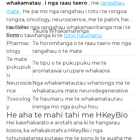
whakamatau
,
i nga raau taero
, me
rangahau
mate
. He pai mo nga rangahau i roto i te rongoa
rongoa, oncology, neuroscience, me te paitini, hei
tautoko i nga rangahau whakamaoritanga mai i te
i te Rohe
Tauira Whakamahinga
Tono
tirotiro taiwhanga ki te
tono haumanu
.
Pharmac
Te horomitanga o te raau taero me nga
ology
rangahau o te mate
Te mate
Te tipu o te pukupuku me te
pukupuk
aromatawai urupare whakaora
u
Neuroscie
Nga whakamatautau whanonga me te
nce
whakatauira mate neurodegenerative
Toxicolog
Te haumaru me te whakamatautau
y
inenga mo nga puhui hou
He aha te mahi tahi me HKeyBio
Hei kaiwhakarato e arotahi ana ki te hangarau
koiora, ka whakakotahi a HKeyBio i nga
tohungatanga putaiao me te pono ki te auaha me