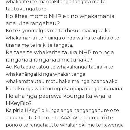
whakarite i te manaakitanga tangata me te
tautukunga ture.
Ko ēhea momo NHP e tino whakamahia
ana ki te rangahau?
Ko te Cynomolgus me te rhesus macaque ka
whakamahia i te nuinga o nga wa na te ahua o te
tinana me te ira ki te tangata.
Ka taea te whakarite tauira NHP mo nga
rangahau rangahau motuhake?
Ae. Ka taea e tatou te whakahāngai tauira ki te
whakahāngai ki nga whakaritenga
whakamätautau motuhake me nga hoahoa ako,
ka tuku ngawari mo nga kaupapa rangahau uaua.
He aha nga paerewa kounga ka whai a
HKeyBio?
Ka piri a HKeyBio ki nga anga hanganga ture o te
ao penei i te GLP me te AAALAC hei pupuri i te
pono o te rangahau, te whakahoki, me te kawenga