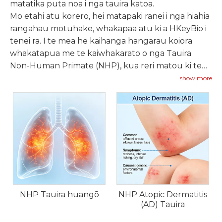
matatika puta noa i nga tauira katoa.
Mo etahi atu korero, hei matapaki ranei i nga hiahia
rangahau motuhake, whakapaa atu ki a HKeyBio i
tenei ra. I te mea he kaihanga hangarau koiora
whakatapua me te kaiwhakarato o nga Tauira
Non-Human Primate (NHP), kua reri matou ki te
tautoko i to waahanga o muri o te kitenga rongoa
show more
koiora.
NHP Tauira huangō
NHP Atopic Dermatitis
(AD) Tauira