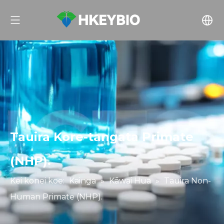
Tauira Kore-tangata Primate
(NHP).
Kei konei koe:
Kainga
»
Kāwai Hua
»
Tauira Non-
Human Primate (NHP).