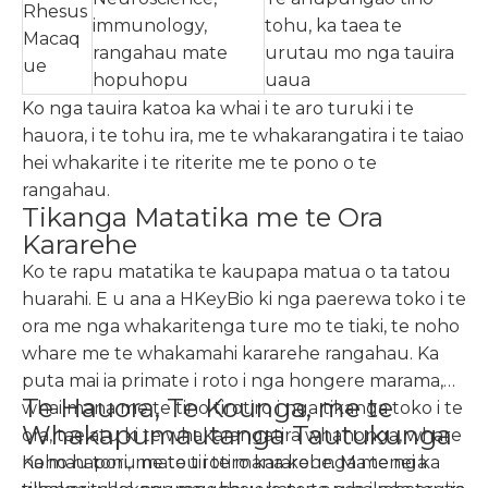
Rhesus
immunology,
tohu, ka taea te
Macaq
rangahau mate
urutau mo nga tauira
ue
hopuhopu
uaua
Ko nga tauira katoa ka whai i te aro turuki i te
hauora, i te tohu ira, me te whakarangatira i te taiao
hei whakarite i te riterite me te pono o te
rangahau.
Tikanga Matatika me te Ora
Kararehe
Ko te rapu matatika te kaupapa matua o ta tatou
huarahi. E u ana a HKeyBio ki nga paerewa toko i te
ora me nga whakaritenga ture mo te tiaki, te noho
whare me te whakamahi kararehe rangahau. Ka
puta mai ia primate i roto i nga hongere marama,
Te Hauora, Te Kounga, me te
whai mana me te tino tirotiro i nga tikanga toko i te
Whakapumautanga Tautukunga
ora, tae atu ki te whakarangatira whanonga, whare
noho hapori, me te tirotiro kararehe. Ma tenei ka
Ka mau tonu matou i te mana kounga me nga