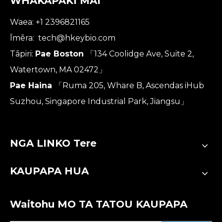
WHAKAPAKI MAI
Waea: +1 2396821165
Īmēra:
tech@hkeybio.com
Tāpiri:
Pae Boston
「134 Coolidge Ave, Suite 2,
Watertown, MA 02472」
Pae Haina
「Ruma 205, Whare B, Ascendas iHub
Suzhou, Singapore Industrial Park, Jiangsu」
NGA LINKO Tere
KAUPAPA HUA
Waitohu MO TA TATOU KAUPAPA