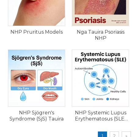
NHP Pruritus Models
Nga Tauira Psoriasis
NHP
NHP Sjögren's
NHP Systemic Lupus
Syndrome (SjS) Tauira
Erythematosus (SLE)
Tauira
1
2
»