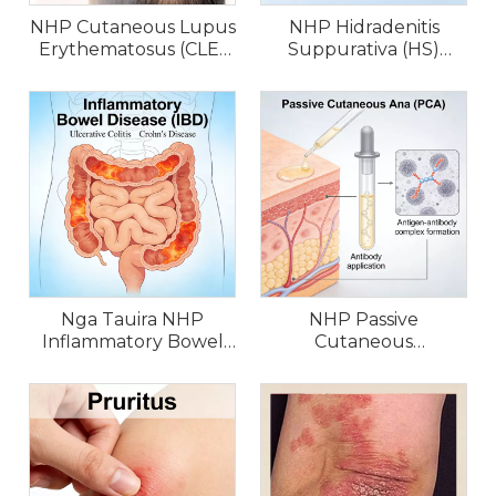
NHP Cutaneous Lupus
NHP Hidradenitis
Erythematosus (CLE)
Suppurativa (HS)
Tauira
Tauira
Nga Tauira NHP
NHP Passive
Inflammatory Bowel
Cutaneous
Disease (IBD).
Anaphylaxis (PCA)
Tauira