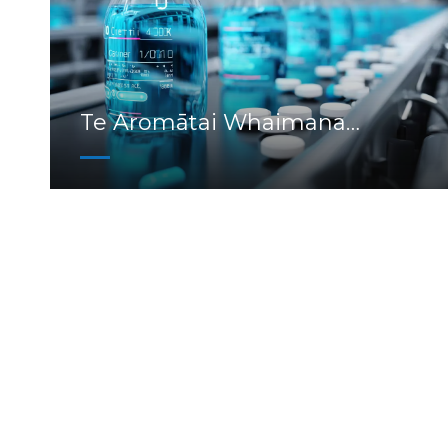
Te Aromātai Whaimana
Whakauru