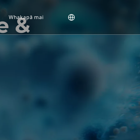
e &
Whakapā mai
HP).
ru
itaki
huora