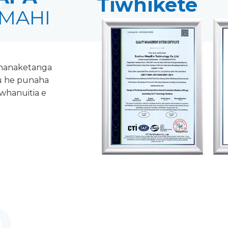
Tiwhikete
MAHI
whanaketanga
ou he punaha
whanuitia e