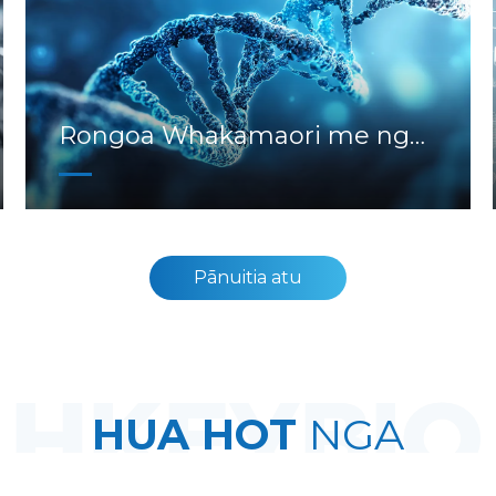
Rongoa Whakamaori me nga
Tohuora
Pānuitia atu
HUA HOT
NGA