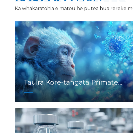
Ka whakaratohia e matou he putea hua rereke me
Tauira Kore-tangata Primate
(NHP).