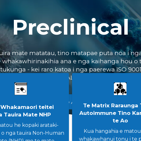
Preclinical
uira mate matatau, tino matapae puta noa i ng
 whakawhirinakihia ana e nga kaihanga hou o 
tukunga - kei raro katoa i nga paerewa ISO 900
AAALAC.
Ako Anō
+
Te Matrix Raraunga 
Whakamaori teitei
Autoimmune Tino Ka
a Tauira Mate NHP
te Ao
matou he kopaki arataki-
Kua hangahia e matou,
 o nga tauira Non-Human
whakawhanui tonu i te
ate (NHP) mo te mate