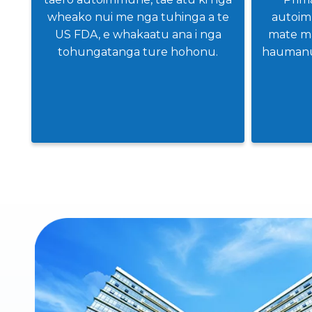
wheako nui me nga tuhinga a te
autoim
US FDA, e whakaatu ana i nga
mate ma
tohungatanga ture hohonu.
haumanu 