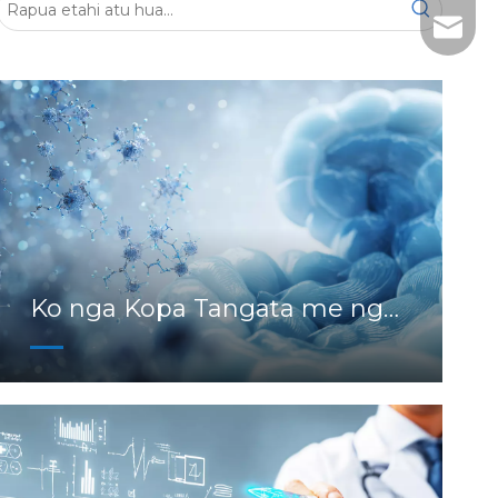
+86- 1
tech@h
Ko nga Kopa Tangata me nga
Tauira Ex Vivo