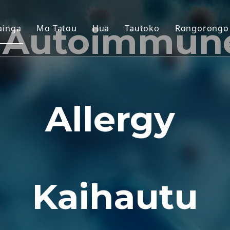
 Autoimmun
ainga
Mo Tatou
Hua
Tautoko
Rongorongo
Tauira Kore-tangata Primate (N
Ratonga
Tauira Kararehe Kiore
Tikiake
Tiu Tangata & Tauira Ex Vivo
FAQ
Allergy
Te Aromātai Whaimana Whakau
Nga Whakaaturanga Kir
Rongoa Whakamaori me nga To
Tautoko Tukunga IND
Kaihautu