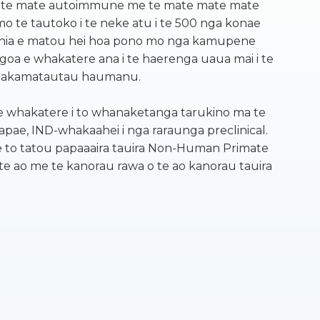
o te mate autoimmune me te mate mate mate
 mo te tautoko i te neke atu i te 500 nga konae
uhia e matou hei hoa pono mo nga kamupene
goa e whakatere ana i te haerenga uaua mai i te
 whakamatautau haumanu.
e whakatere i to whanaketanga tarukino ma te
apae, IND-whakaahei i nga raraunga preclinical.
 to tatou papaaaira tauira Non-Human Primate
 te ao me te kanorau rawa o te ao kanorau tauira