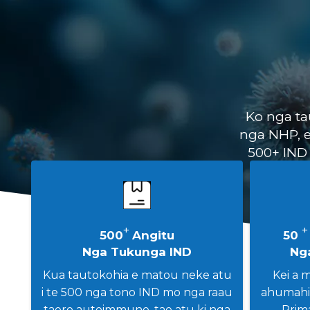
Ko nga ta
nga NHP, e
500+ IND 
+
500
Angitu
50
Nga Tukunga IND
Ng
Kua tautokohia e matou neke atu
Kei a 
i te 500 nga tono IND mo nga raau
ahumahi
taero autoimmune, tae atu ki nga
Prim