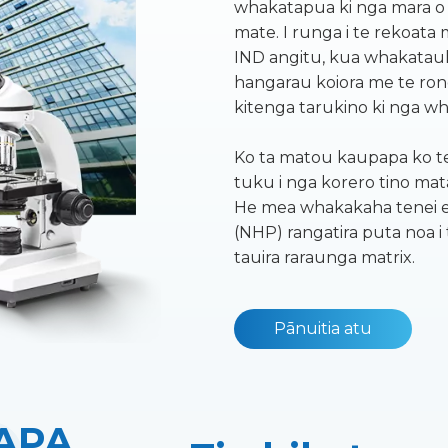
whakatapua ki nga mara 
mate. I runga i te rekoata
IND angitu, kua whakata
hangarau koiora me te ron
kitenga tarukino ki nga
Ko ta matou kaupapa ko t
tuku i nga korero tino mat
He mea whakakaha tenei e
(NHP) rangatira puta noa i
tauira raraunga matrix.
Pānuitia atu
APA