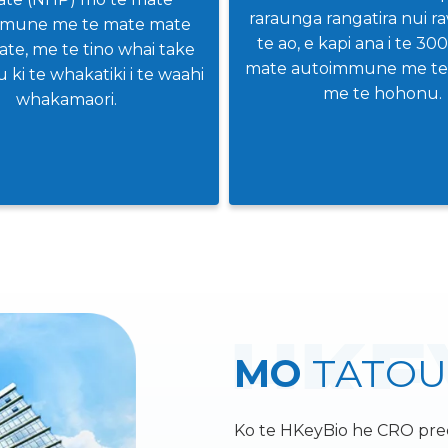
raraunga rangatira nui r
mune me te mate mate
te ao, e kapi ana i te 30
te, me te tino whai take
mate autoimmune me te
ki te whakatiki i te waahi
me te hohonu.
whakamaori.
MO
TATOU
Ko te HKeyBio he CRO preclin