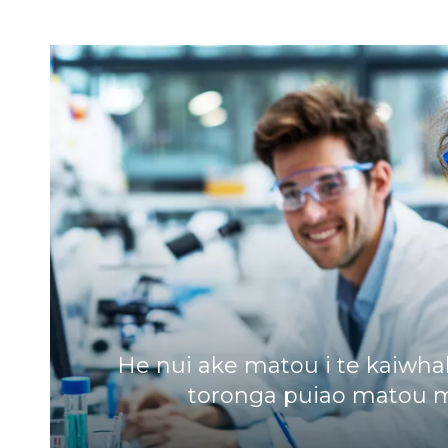
He nui ake matou i te kaiwha
toronga puiao matou m