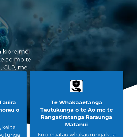
a kiore me
te ao mo te
1, GLP, me
Tauira
Te Whakaaetanga
norau o
Tautukunga o te Ao me te
Rangatiratanga Raraunga
Matanui
 kei te
Ko o maatau whakaurunga kua
 putunga