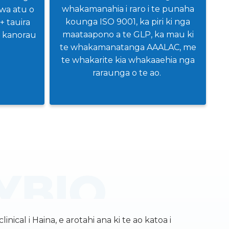
whakamanahia i raro i te punaha
awa atu o
kounga ISO 9001, ka piri ki nga
0+ tauira
maataapono a te GLP, ka mau ki
 kanorau
te whakamanatanga AAALAC, me
te whakarite kia whakaaehia nga
raraunga o te ao.
ical i Haina, e arotahi ana ki te ao katoa i