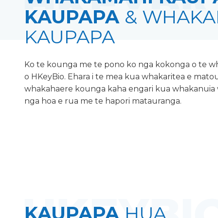
KAUPAPA
& WHAKA
KAUPAPA
Ko te kounga me te pono ko nga kokonga o te 
o HKeyBio. Ehara i te mea kua whakaritea e mat
whakahaere kounga kaha engari kua whakanuia 
nga hoa e rua me te hapori matauranga.
KAUPAPA
HUA