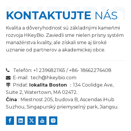
KONTAKTUJTE
NÁS
Kvalita a dôveryhodnosť sú základnými kameňmi
rozvoja HKeyBio. Zaviedli sme nielen prísny systém
manažérstva kvality, ale získali sme aj široké
uznanie od partnerov a akademickej obce.
Telefón: +1 2396821165 / +86- 18662276408

E-mail:
tech@hkeybio.com

Pridať:
lokalita Boston
：134 Coolidge Ave,

Suite 2, Watertown, MA 02472.
Čína
: Miestnosť 205, budova B, Ascendas iHub
Suzhou, Singapurský priemyselný park, Jiangsu.