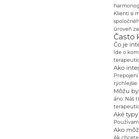
harmonog
Klienti si
spoločného
úroveň za
Často 
Čo je in
Ide o komp
terapeutic
Ako inte
Prepojení
rýchlejšie
Môžu byť
áno. Náš t
terapeutic
Aké typy
Používame 
Ako môž
Ak chcete