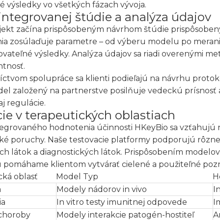
vé výsledky vo všetkých fázach vývoja.
integrovanej štúdie a analýza údajov
jekt začína prispôsobeným návrhom štúdie prispôsobený
ia zosúlaďuje parametre – od výberu modelu po meran
vateľné výsledky. Analýza údajov sa riadi overenými me
ntnosť.
ctvom spolupráce sa klienti podieľajú na návrhu protokol
el založený na partnerstve posilňuje vedeckú prísnosť 
j regulácie.
cie v terapeutických oblastiach
tegrovaného hodnotenia účinnosti HKeyBio sa vzťahujú 
ké poruchy. Naše testovacie platformy podporujú rôzne
ých látok a diagnostických látok. Prispôsobením modelo
 pomáhame klientom vytvárať cielené a použiteľné poz
cká oblasť
Model Typ
H
a
Modely nádorov in vivo
I
ia
In vitro testy imunitnej odpovede
I
choroby
Modely interakcie patogén-hostiteľ
A