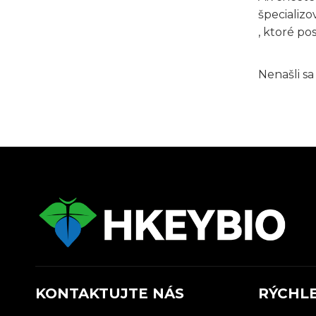
špecializ
, ktoré po
Nenašli s
KONTAKTUJTE NÁS
RÝCHL