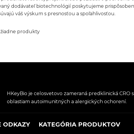
ovaný dodávateľ biotechnológií poskytujeme prispôsoben
súvajú váš výskum s presnosťou a spoľahlivosťou.
a žiadne produkty
HKeyBio je celosvetovo zameraná predklinická CRO so
oblastiam autoimunitných a alergických ochorení.
E ODKAZY
KATEGÓRIA PRODUKTOV