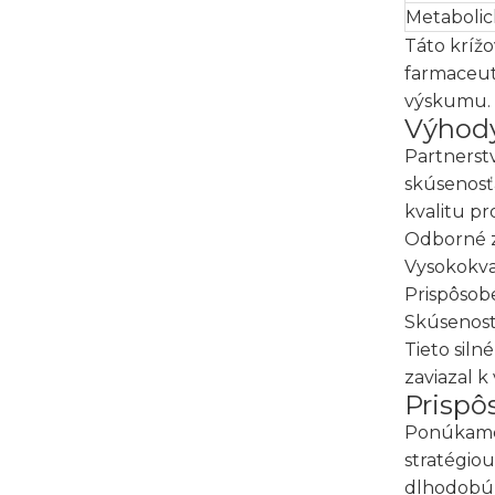
Metaboli
Táto kríž
farmaceuti
výskumu.
Výhody
Partnerst
skúsenosť
kvalitu pr
Odborné z
Vysokokval
Prispôsob
Skúsenost
Tieto siln
zaviazal k
Prispô
Ponúkame 
stratégiou
dlhodobú 