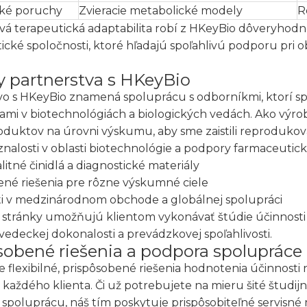
cké poruchy
Zvieracie metabolické modely
R
ová terapeutická adaptabilita robí z HKeyBio dôveryhod
cké spoločnosti, ktoré hľadajú spoľahlivú podporu pri o
 partnerstva s HKeyBio
vo s HKeyBio znamená spoluprácu s odborníkmi, ktorí s
ami v biotechnológiách a biologických vedách. Ako výro
oduktov na úrovni výskumu, aby sme zaistili reprodukov
nalosti v oblasti biotechnológie a podpory farmaceuti
itné činidlá a diagnostické materiály
ené riešenia pre rôzne výskumné ciele
i v medzinárodnom obchode a globálnej spolupráci
é stránky umožňujú klientom vykonávať štúdie účinnosti
 vedeckej dokonalosti a prevádzkovej spoľahlivosti.
sobené riešenia a podpora spolupráce
flexibilné, prispôsobené riešenia hodnotenia účinnosti 
 každého klienta. Či už potrebujete na mieru šité študij
spoluprácu, náš tím poskytuje prispôsobiteľné servisn