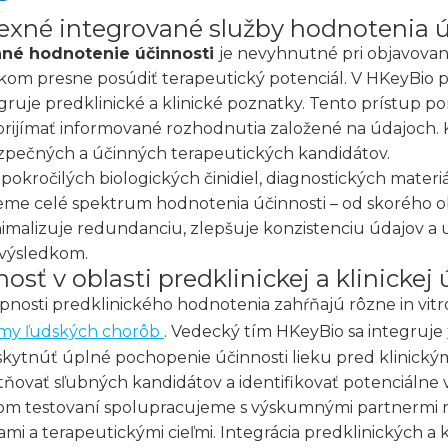
xné integrované služby hodnotenia ú
ané hodnotenie účinnosti
je nevyhnutné pri objavovan
om presne posúdiť terapeutický potenciál. V HKeyBio p
egruje predklinické a klinické poznatky. Tento prístup
prijímať informované rozhodnutia založené na údajoch.
zpečných a účinných terapeutických kandidátov.
okročilých biologických činidiel, diagnostických materi
me celé spektrum hodnotenia účinnosti – od skorého ob
imalizuje redundanciu, zlepšuje konzistenciu údajov a
 výsledkom.
sť v oblasti predklinickej a klinickej
pnosti predklinického hodnotenia zahŕňajú rôzne in vitr
my ľudských chorôb
. Vedecký tím HKeyBio sa integruje
skytnúť úplné pochopenie účinnosti lieku pred klinick
ňovať sľubných kandidátov a identifikovať potenciálne v
ckom testovaní spolupracujeme s výskumnými partnermi n
mi a terapeutickými cieľmi. Integrácia predklinických a