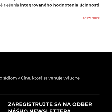
é riešenia
integrovaného hodnotenia účinnosti
show more
 sídlom v Číne, ktorá sa venuje výlučne
ZAREGISTRUJTE SA NA ODBER
NÁŠHO NEWSLETTERA