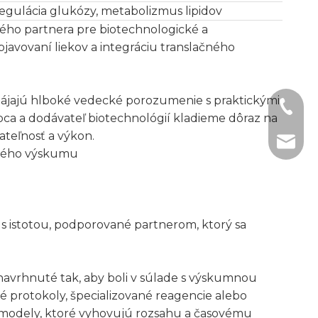
egulácia glukózy, metabolizmus lipidov
ného partnera pre biotechnologické a
bjavovaní liekov a integráciu translačného
pájajú hlboké vedecké porozumenie s praktickými
+1 2396
bca a dodávateľ biotechnológií kladieme dôraz na
ateľnosť a výkon.
+86- 1
tech@h
ckého výskumu
 s istotou, podporované partnerom, ktorý sa
navrhnuté tak, aby boli v súlade s výskumnou
né protokoly, špecializované reagencie alebo
é modely, ktoré vyhovujú rozsahu a časovému