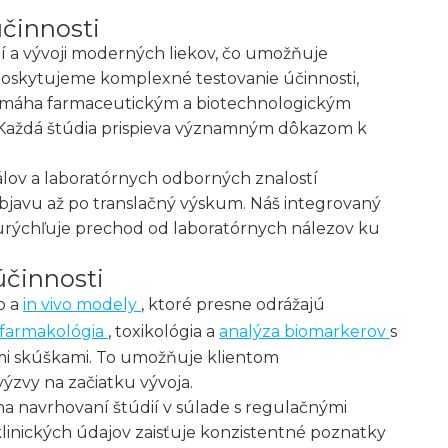
činnosti
í a vývoji moderných liekov, čo umožňuje
oskytujeme komplexné testovanie účinnosti,
 pomáha farmaceutickým a biotechnologickým
 Každá štúdia prispieva významným dôkazom k
álov a laboratórnych odborných znalostí
javu až po translačný výskum. Náš integrovaný
 urýchľuje prechod od laboratórnych nálezov ku
 účinnosti
o a
in vivo modely
, ktoré presne odrážajú
farmakológia
, toxikológia a
analýza biomarkerov
s
ými skúškami. To umožňuje klientom
ýzvy na začiatku vývoja.
a navrhovaní štúdií v súlade s regulačnými
 klinických údajov zaisťuje konzistentné poznatky