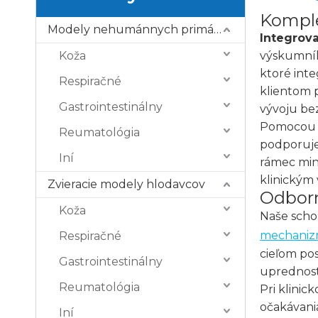
Komple
Modely nehumánnych primátov (NHP).
Integrov
Koža
výskumník
ktoré int
Respiračné
klientom 
Gastrointestinálny
vývoju be
Pomocou p
Reumatológia
podporuje
Iní
rámec min
klinickým
Zvieracie modely hlodavcov
Odborno
Koža
Naše scho
mechaniz
Respiračné
cieľom po
Gastrointestinálny
uprednost
Reumatológia
Pri klini
očakávania
Iní