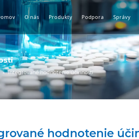
Domov
O nás
Produkty
Podpora
Správy
Modely nehumánnych primátov (N
servis
Zvieracie modely hlodavcov
Stiahnuť
Modely ľudského tkaniva a ex vivo
FAQ
osti
Integrované hodnotenie účinnosti
Ohlasy klientov
»
Integrované hodnotenie účinnosti
Translačná medicína a biomarkery
Podpora predloženia IND
grované hodnotenie úči