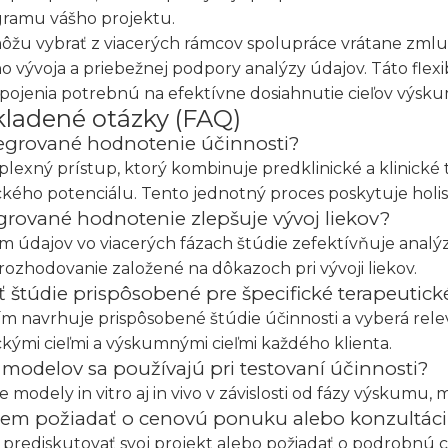
ramu vášho projektu.
 môžu vybrať z viacerých rámcov spolupráce vrátane zml
 vývoja a priebežnej podpory analýzy údajov. Táto flexib
pojenia potrebnú na efektívne dosiahnutie cieľov výsku
kladené otázky (FAQ)
tegrované hodnotenie účinnosti?
lexný prístup, ktorý kombinuje predklinické a klinické 
kého potenciálu. Tento jednotný proces poskytuje holis
grované hodnotenie zlepšuje vývoj liekov?
m údajov vo viacerých fázach štúdie zefektívňuje analý
 rozhodovanie založené na dôkazoch pri vývoji liekov.
 štúdie prispôsobené pre špecifické terapeutické
ím navrhuje prispôsobené štúdie účinnosti a vyberá rele
kými cieľmi a výskumnými cieľmi každého klienta.
 modelov sa používajú pri testovaní účinnosti?
modely in vitro aj in vivo v závislosti od fázy výskum
em požiadať o cenovú ponuku alebo konzultác
 prediskutovať svoj projekt alebo požiadať o podrobnú