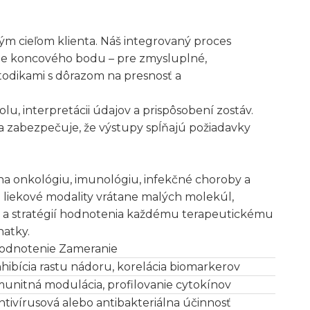
m cieľom klienta. Náš integrovaný proces
ie koncového bodu – pre zmysluplné,
todikami s dôrazom na presnosť a
u, interpretácii údajov a prispôsobení zostáv.
a zabezpečuje, že výstupy spĺňajú požiadavky
na onkológiu, imunológiu, infekčné choroby a
 liekové modality vrátane malých molekúl,
v a stratégií hodnotenia každému terapeutickému
natky.
odnotenie Zameranie
nhibícia rastu nádoru, korelácia biomarkerov
munitná modulácia, profilovanie cytokínov
ntivírusová alebo antibakteriálna účinnosť