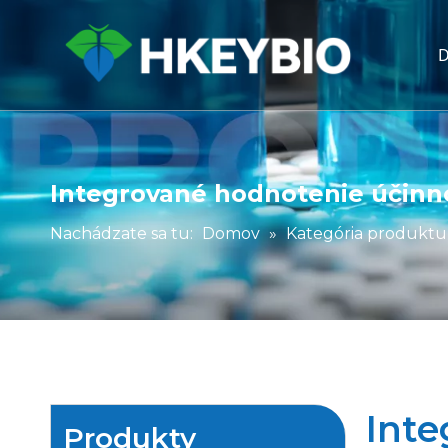
Integrované hodnotenie účinn
Nachádzate sa tu:
Domov
»
Kategória produktu
Inte
Produkty