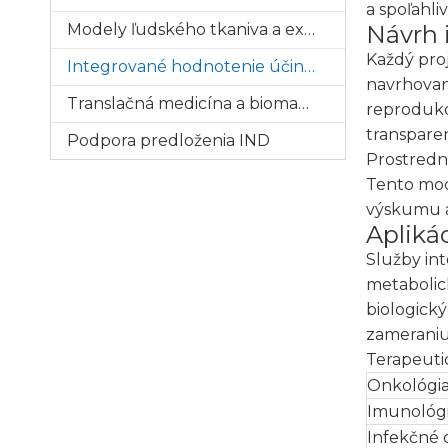
a spoľahli
Modely ľudského tkaniva a ex vivo
Návrh 
Každý pro
Integrované hodnotenie účinnosti
navrhovan
Translačná medicína a biomarkery
reproduko
transpare
Podpora predloženia IND
Prostrední
Tento mod
výskumu a
Apliká
Služby in
metabolic
biologick
zameraniu
Terapeuti
Onkológi
Imunológ
Infekčné 