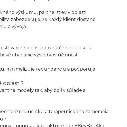
uvného výskumu, partnerstiev v oblasti
ilita zabezpečuje, že každý klient dostane
mu a vývoja.
testovanie na posúdenie účinnosti lieku a
tické chápanie výsledkov účinnosti.
zu, minimalizuje redundanciu a podporuje
 oblasti?
vantné modely tak, aby boli v súlade s
u, mechanizmu účinku a terapeutického zamerania.
iu?
 cenovú ponuku, kontaktujte tím HKeyBio. Ako