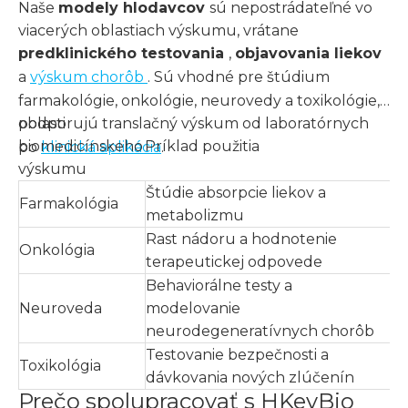
Naše
modely hlodavcov
sú nepostrádateľné vo
viacerých oblastiach výskumu, vrátane
predklinického testovania
,
objavovania liekov
a
výskum chorôb
. Sú vhodné pre štúdium
farmakológie, onkológie, neurovedy a toxikológie,
podporujú translačný výskum od laboratórnych
oblasti
biomedicínskeho
Príklad použitia
po
klinická aplikácia
.
výskumu
Štúdie absorpcie liekov a
Farmakológia
metabolizmu
Rast nádoru a hodnotenie
Onkológia
terapeutickej odpovede
Behaviorálne testy a
Neuroveda
modelovanie
neurodegeneratívnych chorôb
Testovanie bezpečnosti a
Toxikológia
dávkovania nových zlúčenín
Prečo spolupracovať s HKeyBio