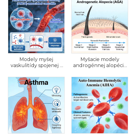
Modely myšej
Myšacie modely
vaskulitídy spojenej s
androgénnej alopécie
ANCA (AAV).
(AGA).