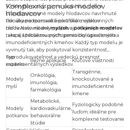
Komplexná ponuka modelov
V HKeyBio poskytujeme spoľahlivé, dobre
hlodavcov
charakterizované modely hlodavcov navrhnuté
tak, aby podporovali širokú škálu výskumných
Ponúkame rozmanité portfólio modelov
cieľov. Naše modely prispievajú k vývoju nových
hlodavcov, vrátane
myších
a
potkaních modelov
terapií a hlbšiemu pochopeniu biológie človeka.
, ako aj špecializovaných geneticky upravených a
imunodeficientných kmeňov. Každý typ modelu je
vyvinutý tak, aby poskytoval konzistentnosť,
reprodukovateľnosť a vedeckú presnosť
Typ
Bežné aplikácie
Kľúčové vlastnosti
experimentálnych výsledkov.
modelu
Transgénne,
Onkológia,
Modely
knockoutované a
imunológia,
myší
imunodeficientné
farmakológia
kmene
Metabolické,
Fyziologicky podobné
Modely
kardiovaskulárne,
ľuďom; ideálne pre
potkanov
behaviorálne
komplexné testovanie
štúdie