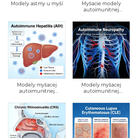
Modely astmy u myší
Myšacie modely
autoimunitnej
hemolytickej anémie
(AIHA).
Modely myšacej
Modely myšacej
autoimunitnej
autoimunitnej
hepatitídy (AIH).
neuropatie