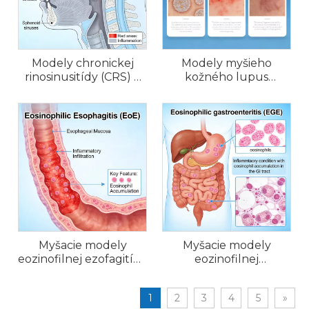
Modely chronickej
Modely myšieho
rinosinusitídy (CRS) a
kožného lupus
alergickej rinitídy u
erythematosus (CLE).
myší
Myšacie modely
Myšacie modely
eozinofilnej ezofagitídy
eozinofilnej
(EoE).
gastroenteritídy (EGE).
1
2
3
4
5
»