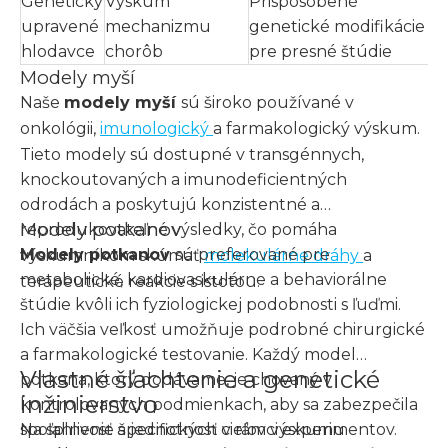
Geneticky
Výskum
Prispôsobené
upravené
mechanizmu
genetické modifikácie
hlodavce
chorôb
pre presné štúdie
Modely myší
Naše
modely myší
sú široko používané v
onkológii,
imunologický
a farmakologický výskum.
Tieto modely sú dostupné v transgénnych,
knockoutovaných a imunodeficientných
odrodách a poskytujú konzistentné a
Modely potkanov
reprodukovateľné výsledky, čo pomáha
Modely potkanov
sú preferované pre
výskumníkom skúmať
molekulárne dráhy
a
metabolické, kardiovaskulárne a behaviorálne
terapeutické reakcie s istotou.
štúdie kvôli ich fyziologickej podobnosti s ľuďmi.
Ich väčšia veľkosť umožňuje podrobné chirurgické
a farmakologické testovanie. Každý model
Vlastné šľachtenie a genetické
potkana, ktorý dodávame, je chovaný v
inžinierstvo
kontrolovaných podmienkach, aby sa zabezpečila
spoľahlivosť a jednotnosť v rámci experimentov.
Na splnenie špecifických cieľov výskumu