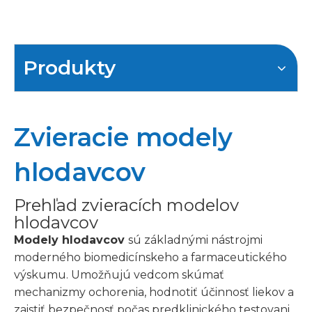
Produkty
Zvieracie modely
hlodavcov
Prehľad zvieracích modelov
hlodavcov
Modely hlodavcov
sú základnými nástrojmi
moderného biomedicínskeho a farmaceutického
výskumu. Umožňujú vedcom skúmať
mechanizmy ochorenia, hodnotiť účinnosť liekov a
zaistiť bezpečnosť počas predklinického testovania.