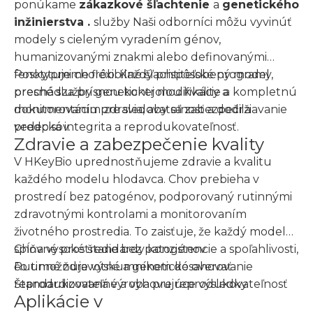
ponúkame
zákazkové šľachtenie
a
genetického
inžinierstva .
služby Naši odborníci môžu vyvinúť
modely s cieleným vyradením génov,
humanizovanými znakmi alebo definovanými
fenotypmi chorôb. Každý prispôsobený model
Poskytujeme flexibilné šľachtiteľské programy,
prechádza prísnou kontrolou kvality a
presné služby genetickej modifikácie a kompletnú
monitorovaním zdravia, aby sa zabezpečila
dokumentáciu pre sledovateľnosť a dodržiavanie
vedecká integrita a reprodukovateľnosť.
predpisov.
Zdravie a zabezpečenie kvality
V HKeyBio uprednostňujeme zdravie a kvalitu
každého modelu hlodavca. Chov prebieha v
prostredí bez patogénov, podporovaný rutinnými
zdravotnými kontrolami a monitorovaním
životného prostredia. To zaisťuje, že každý model
spĺňa vysoké štandardy konzistencie a spoľahlivosti,
Chovné prostredie bez patogénov
čo umožňuje výskumníkom dosahovať
Rutinné zdravotné a genetické overovanie
reprodukovateľné a vyhovujúce výsledky.
Štandardizovaná výroba pre reprodukovateľnosť
Aplikácie v