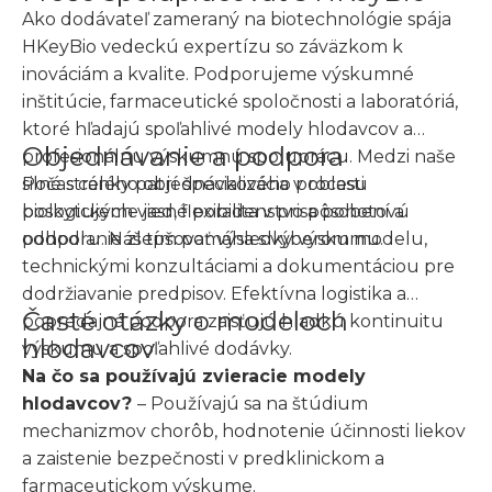
Ako dodávateľ zameraný na biotechnológie spája
HKeyBio vedeckú expertízu so záväzkom k
inováciám a kvalite. Podporujeme výskumné
inštitúcie, farmaceutické spoločnosti a laboratóriá,
ktoré hľadajú spoľahlivé modely hlodavcov a
Objednávanie a podpora
profesionálnu výskumnú spoluprácu. Medzi naše
silné stránky patrí špecializácia v oblasti
Počas celého objednávkového procesu
biologických vied, flexibilita v prispôsobení a
poskytujeme jasné poradenstvo a pohotovú
odhodlanie zlepšovať výsledky výskumu.
podporu. Náš tím pomáha s výberom modelu,
technickými konzultáciami a dokumentáciou pre
dodržiavanie predpisov. Efektívna logistika a
Časté otázky o modeloch
popredajná podpora zaisťujú hladkú kontinuitu
hlodavcov
výskumu a spoľahlivé dodávky.
Na čo sa používajú zvieracie modely
hlodavcov?
– Používajú sa na štúdium
mechanizmov chorôb, hodnotenie účinnosti liekov
a zaistenie bezpečnosti v predklinickom a
farmaceutickom výskume.