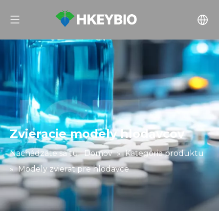
Zvieracie modely hlodavcov
Nachádzate sa tu:
Domov
»
Kategória produktu
»
Modely zvierat pre hlodavce