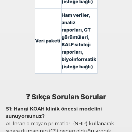
(isteğe bağlı)
Ham veriler,
analiz
raporları, CT
görüntüleri,
Veri paketi
BALF sitoloji
raporları,
biyoinformatik
(isteğe bağlı)
❓ Sıkça Sorulan Sorular
S1: Hangi KOAH klinik öncesi modelini
sunuyorsunuz?
A1: İnsan olmayan primatları (NHP) kullanarak
sigara dumanının (CS) neden olduğu kronik