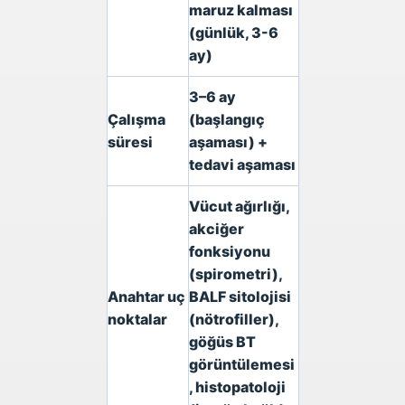
maruz kalması
(günlük, 3-6
ay)
3–6 ay
Çalışma
(başlangıç ​​
süresi
aşaması) +
tedavi aşaması
Vücut ağırlığı,
akciğer
fonksiyonu
(spirometri),
Anahtar uç
BALF sitolojisi
noktalar
(nötrofiller),
göğüs BT
görüntülemesi
, histopatoloji