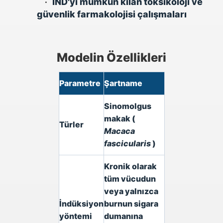
•
IND'yi mümkün kılan toksikoloji ve
güvenlik farmakolojisi çalışmaları
Modelin Özellikleri
Parametre
Şartname
Sinomolgus
makak (
Türler
Macaca
fascicularis
)
Kronik olarak
tüm vücudun
veya yalnızca
İndüksiyon
burnun sigara
yöntemi
dumanına