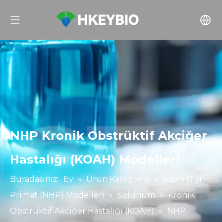
NHP Kronik Obstrüktif Akciğer
Hastalığı (KOAH) Modelleri
Buradasınız:
Ev
»
Ürün Kategorisi
»
İnsan Dışı
Primat (NHP) Modelleri
»
Solunum
»
Kronik
Obstrüktif Akciğer Hastalığı (KOAH)
»
NHP