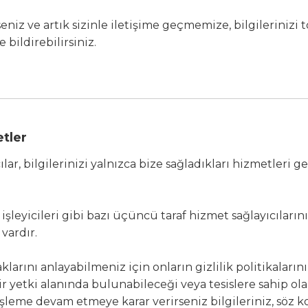
rseniz ve artık sizinle iletişime geçmemize, bilgileriniz
bildirebilirsiniz.
etler
lar, bilgilerinizi yalnızca bize sağladıkları hizmetleri
şleyicileri gibi bazı üçüncü taraf hizmet sağlayıcılarını
 vardır.
acaklarını anlayabilmeniz için onların gizlilik politikaları
 bir yetki alanında bulunabileceği veya tesislere sahip 
r işleme devam etmeye karar verirseniz bilgileriniz, sö