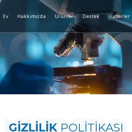
Ev
Hakkımızda
Ürünler
Destek
Haberler
İnsan Dışı Primat (NHP) Modell
Hizmet
Kemirgen Hayvan Modelleri
İndirmek
İnsan Dokusu ve Ex Vivo Model
SSS
Entegre Etkinlik Değerlendirm
Müşteri Görüşleri
Translasyonel Tıp ve Biyobelirt
IND Gönderim Desteği
GİZLİLİK
POLİTİKASI