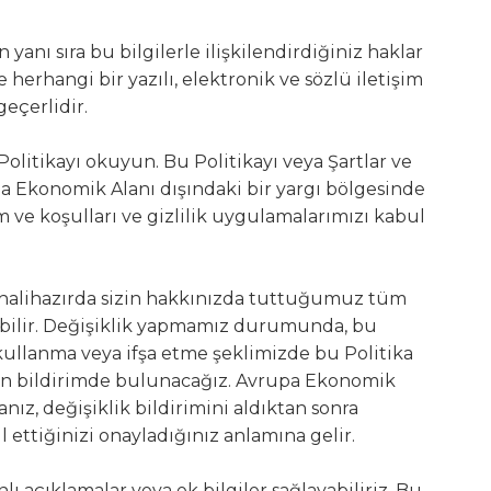
n yanı sıra bu bilgilerle ilişkilendirdiğiniz haklar
 herhangi bir yazılı, elektronik ve sözlü iletişim
geçerlidir.
litikayı okuyun. Bu Politikayı veya Şartlar ve
a Ekonomik Alanı dışındaki bir yargı bölgesinde
 ve koşulları ve gizlilik uygulamalarımızı kabul
, halihazırda sizin hakkınızda tuttuğumuz tüm
 olabilir. Değişiklik yapmamız durumunda, bu
a, kullanma veya ifşa etme şeklimizde bu Politika
en bildirimde bulunacağız. Avrupa Ekonomik
anız, değişiklik bildirimini aldıktan sonra
ettiğinizi onayladığınız anlamına gelir.
ı açıklamalar veya ek bilgiler sağlayabiliriz. Bu