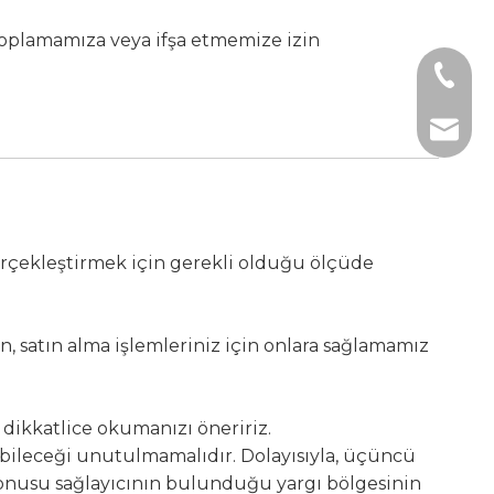
i toplamamıza veya ifşa etmemize izin
+1 2396
+86- 1
tech@h
 gerçekleştirmek için gerekli olduğu ölçüde
n, satın alma işlemleriniz için onlara sağlamamız
nı dikkatlice okumanızı öneririz.
olabileceği unutulmamalıdır. Dolayısıyla, üçüncü
z konusu sağlayıcının bulunduğu yargı bölgesinin