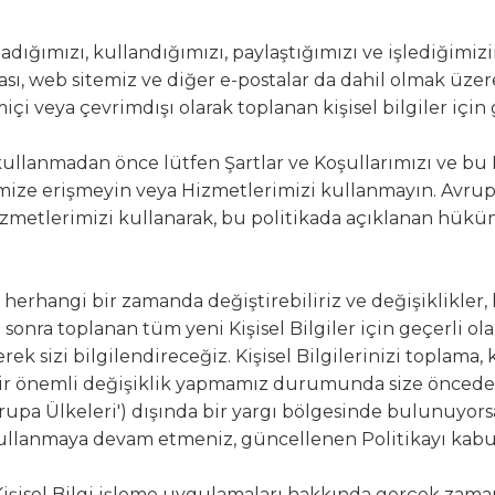
opladığımızı, kullandığımızı, paylaştığımızı ve işlediğimizi
ası, web sitemiz ve diğer e-postalar da dahil olmak üzere
içi veya çevrimdışı olarak toplanan kişisel bilgiler için 
lanmadan önce lütfen Şartlar ve Koşullarımızı ve bu Po
mize erişmeyin veya Hizmetlerimizi kullanmayın. Avrup
izmetlerimizi kullanarak, bu politikada açıklanan hüküm
herhangi bir zamanda değiştirebiliriz ve değişiklikler
kten sonra toplanan tüm yeni Kişisel Bilgiler için geçerli
erek sizi bilgilendireceğiz. Kişisel Bilgilerinizi toplam
 bir önemli değişiklik yapmamız durumunda size önced
'Avrupa Ülkeleri') dışında bir yargı bölgesinde bulunuyors
ullanmaya devam etmeniz, güncellenen Politikayı kabul 
Kişisel Bilgi işleme uygulamaları hakkında gerçek zamanl