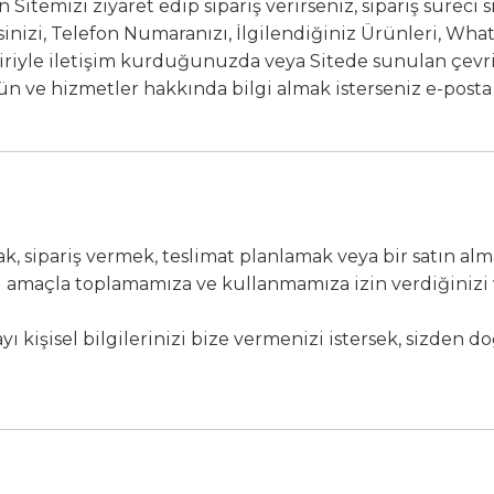
 Sitemizi ziyaret edip sipariş verirseniz, sipariş süreci s
sinizi, Telefon Numaranızı, İlgilendiğiniz Ürünleri, Whats
iriyle iletişim kurduğunuzda veya Sitede sunulan çevr
ün ve hizmetler hakkında bilgi almak isterseniz e-posta 
, sipariş vermek, teslimat planlamak veya bir satın alma
 bu amaçla toplamamıza ve kullanmamıza izin verdiğinizi 
 kişisel bilgilerinizi bize vermenizi istersek, sizden d