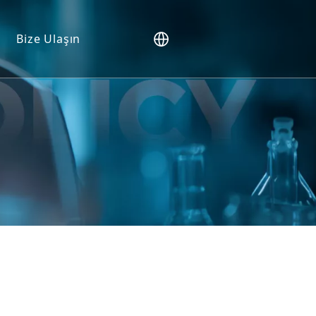
Bize Ulaşın
eri
leri
esi
eçler