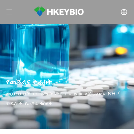
የጨጓራና ትራክት
እዚህ ነህ
ቤት
፡ »
የምርት ምድብ
»
የሰው ልጅ ያልሆኑ (NHP)
ሞዴሎች
የጨጓራ
​​ቁስለት