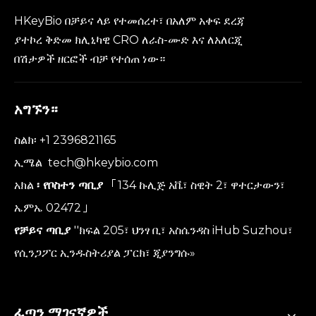
HKeyBio በቻይና ላይ የተመሰረተ፣ በአለም አቀፍ ደረጃ
ያተኮረ ቅድመ ክሊኒካዊ CRO ለራስ-ሙድ እና ለአለርጂ
በሽታዎች ዘርፎች ብቻ የተሰጠ ነው።
አግኙን።
ስልክ፡ +1 2396821165
ኢሜል
tech@hkeybio.com
አክል
፡ የቦስተን ጣቢያ
「134 ኩሊጅ አቬ፣ ስዊት 2፣ ዋተርታውን፣
ኤምኤ 02472」
የቻይና ጣቢያ
''ክፍል 205፣ ህንፃ ቢ፣ አስሴንዳስ iHub Suzhou፣
የሲንጋፖር ኢንዱስትሪያል ፓርክ፣ ጂያንግሱ»
ፈጣን ማገናኛዎች