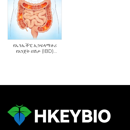
የኤንኤችፒ ኢንፍላማቶሪ
የአንጀት በሽታ (IBD)
ሞዴሎች