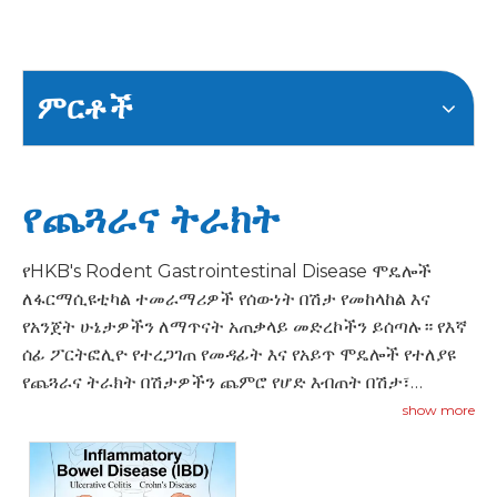
ምርቶች
የጨጓራና ትራክት
የHKB's Rodent Gastrointestinal Disease ሞዴሎች
ለፋርማሲዩቲካል ተመራማሪዎች የሰውነት በሽታ የመከላከል እና
የአንጀት ሁኔታዎችን ለማጥናት አጠቃላይ መድረኮችን ይሰጣሉ። የእኛ
ሰፊ ፖርትፎሊዮ የተረጋገጠ የመዳፊት እና የአይጥ ሞዴሎች የተለያዩ
የጨጓራና ትራክት በሽታዎችን ጨምሮ የሆድ እብጠት በሽታ፣
eosinophilic gastroenteritis እና የኢሶፈገስ በሽታዎችን
show more
ያጠቃልላል።