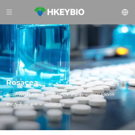
Rosacea
እርስዎ እዚህ ነዎት:
ቤት
»
የምርት ምድብ
»
የዱር እንስሳት
ሞዴሎች
»
ቆዳ
»
Rosacea