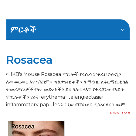
ምርቶች
Rosacea
የHKB's Mouse Rosacea ሞዴሎች የሩሲሳ ፓቶፊዚዮሎጂን
ለመመርመር እና የሕክምና ጣልቃገብነቶችን ለማዳበር ለፋርማሲቲካል
ተመራማሪዎች የላቀ መድረኮችን ይሰጣሉ። የእኛ የተረጋገጡ የአይጥ
ሞዴሎቻችን የፊት erythema፣ telangiectasia፣
inflammatory papules እና ኒውሮቫስኩላር ዲስኦርደርን ጨምሮ
የ rosacea ቁልፍ ባህሪያትን ይደግማሉ።
show more