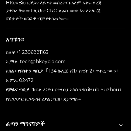
HKeyBio በቻይና ላይ የተመሰረተ፣ በአለም አቀፍ ደረጃ
ያተኮረ ቅድመ ክሊኒካዊ CRO ለራስ-ሙድ እና ለአለርጂ
በሽታዎች ዘርፎች ብቻ የተሰጠ ነው።
አግኙን።
ስልክ፡ +1 2396821165
ኢሜል
tech@hkeybio.com
አክል
፡ የቦስተን ጣቢያ
「134 ኩሊጅ አቬ፣ ስዊት 2፣ ዋተርታውን፣
ኤምኤ 02472」
የቻይና ጣቢያ
''ክፍል 205፣ ህንፃ ቢ፣ አስሴንዳስ iHub Suzhou፣
የሲንጋፖር ኢንዱስትሪያል ፓርክ፣ ጂያንግሱ»
ፈጣን ማገናኛዎች