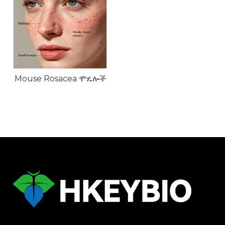
Mouse Rosacea ሞዴሎች