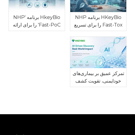
HKeyBio برنامه NHP
HkeyBio برنامه 'NHP
Fast-Tox را برای تسریع
Fast-PoC' را برای ارائه
غربالگری خطر ایمنی
داده های کم هزینه Cyno
NHP غیر GLP راه اندازی
PK/PD و قابلیت توسعه
می کند
در بحبوحه افزایش قیمت
NHP راه اندازی می کند.
تمرکز عمیق بر بیماری‌های
خودایمنی، تقویت کشف
داروی مبتنی بر هوش
مصنوعی