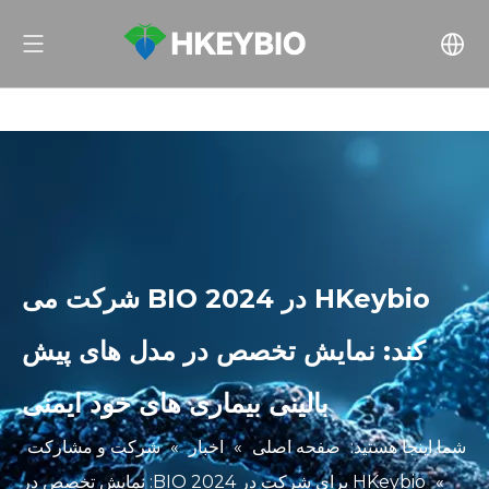
HKeybio در BIO 2024 شرکت می
کند: نمایش تخصص در مدل های پیش
بالینی بیماری های خود ایمنی
شما اینجا هستید:
صفحه اصلی
»
اخبار
»
شرکت و مشارکت
»
HKeybio برای شرکت در BIO 2024: نمایش تخصص در