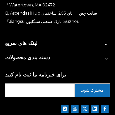
Watertown, MA 02472」
سایت چین
「اتاق 205, ساختمان B, Ascendas iHub
Suzhou, پارک صنعتی سنگاپور, Jiangsu」
لینک های سریع
دسته بندی محصولات
برای خبرنامه ما ثبت نام کنید
مشترک شوید