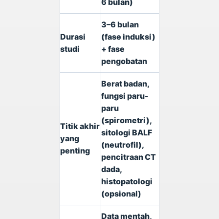
6 bulan)
3–6 bulan
Durasi
(fase induksi)
studi
+ fase
pengobatan
Berat badan,
fungsi paru-
paru
(spirometri),
Titik akhir
sitologi BALF
yang
(neutrofil),
penting
pencitraan CT
dada,
histopatologi
(opsional)
Data mentah,