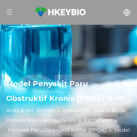
Model Penyakit Paru
Obstruktif Kronis (PPOK) NHP
Anda di sini:
Rumah
»
Kategori Produk
»
Model
Primata Non-Manusia (NHP).
»
Pernafasan
»
Penyakit Paru Obstruktif Kronik (PPOK)
»
Model