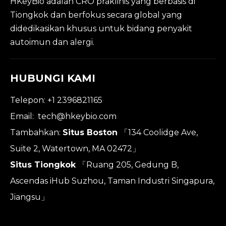
HKeyBio adalah CRO praklinis yang berbasis di
Tiongkok dan berfokus secara global yang
didedikasikan khusus untuk bidang penyakit
autoimun dan alergi.
HUBUNGI KAMI
Telepon: +1 2396821165
Email:
tech@hkeybio.com
Tambahkan:
Situs Boston
「134 Coolidge Ave,
Suite 2, Watertown, MA 02472」
Situs Tiongkok
「Ruang 205, Gedung B,
Ascendas iHub Suzhou, Taman Industri Singapura,
Jiangsu」