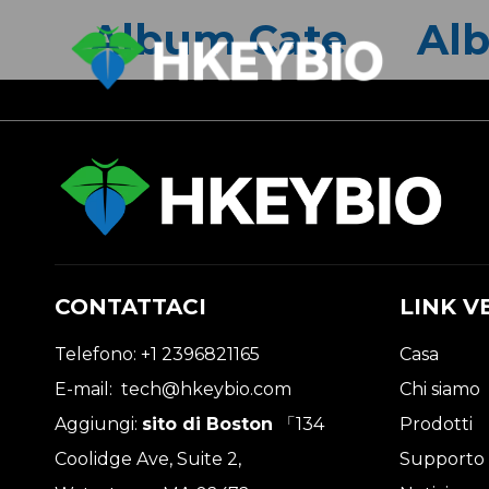
Album Cate
Al
CONTATTACI
LINK V
Telefono: +1 2396821165
Casa
E-mail:
tech@hkeybio.com
Chi siamo
Aggiungi:
sito di Boston
「134
Prodotti
Coolidge Ave, Suite 2,
Supporto