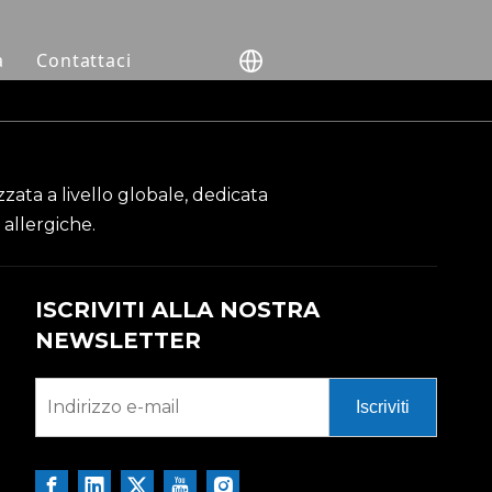
a
Contattaci
NHP).
zata a livello globale, dedicata
ivo
ti
 allergiche.
acia
 clienti
rcatori
ISCRIVITI ALLA NOSTRA
NEWSLETTER
Iscriviti