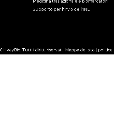
Medicina traslazionale e biomarcatori
i
Supporto per l'invio dell'IND
6
HkeyBio. Tutti i diritti riservati.
Mappa del sito
|
politica