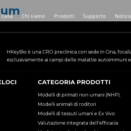
bum
Casa
Chi siamo
Prodotti
Supporto
Notizi
Modelli di primati non umani (
Servizio
Modelli animali di roditori
Scaricamento
HKeyBio è una CRO preclinica con sede in Cina, focaliz
Modelli di tessuti umani e Ex V
Domande frequen
esclusivamente ai campi delle malattie autoimmuni e
Valutazione integrata dell'effic
Testimonianze dei
Medicina traslazionale e bioma
ELOCI
CATEGORIA PRODOTTI
Supporto per l'invio dell'IND
Modelli di primati non umani (NHP).
Modelli animali di roditori
Modelli di tessuti umani e Ex Vivo
Valutazione integrata dell'efficacia