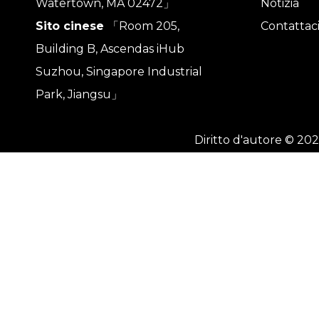
Watertown, MA 02472」
Notizia
Sito cinese
「Room 205,
Contattac
Building B, Ascendas iHub
Suzhou, Singapore Industrial
Park, Jiangsu」
Diritto d'autore ©
202