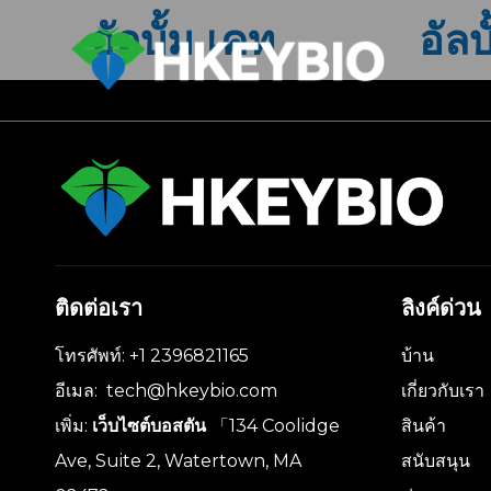
อัลบั้ม เคท
อัลบ
ติดต่อเรา
ลิงค์ด่วน
โทรศัพท์: +1 2396821165
บ้าน
อีเมล:
tech@hkeybio.com
เกี่ยวกับเรา
เพิ่ม:
เว็บไซต์บอสตัน
「134 Coolidge
สินค้า
Ave, Suite 2, Watertown, MA
สนับสนุน