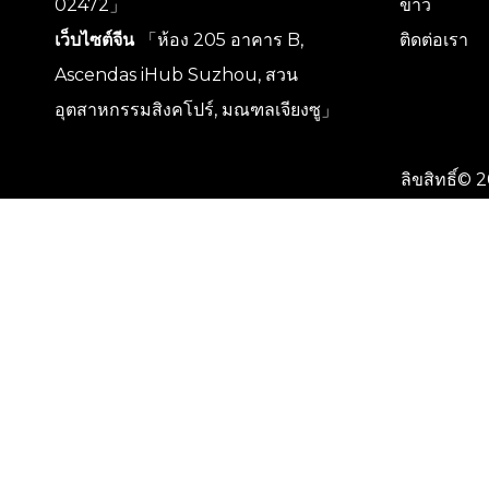
02472」
ข่าว
เว็บไซต์จีน
「ห้อง 205 อาคาร B,
ติดต่อเรา
Ascendas iHub Suzhou, สวน
อุตสาหกรรมสิงคโปร์, มณฑลเจียงซู」
ลิขสิทธิ์©
2