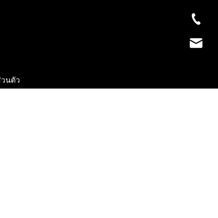
+1 2396
+86- 1
tech@h
่วนตัว