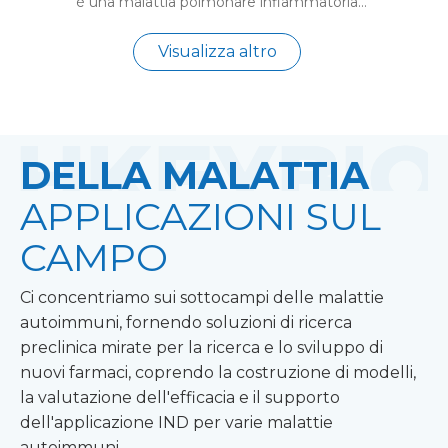
è una malattia polmonare infiammatoria
progressiva caratterizzata da ostruzione del flusso
d'aria, difficoltà respiratoria, tosse e produzione di
Visualizza altro
muco, causata principalmente dall'esposizione a
lungo termine al fumo di sigaretta. HKeyBio offre
un modello NHP BPCO ben convalidato indotto
dall'esposizione cronica al fumo di sigaretta.
Questo modello riepiloga le principali
DELLA MALATTIA
caratteristiche della BPCO umana, tra cui
l'infiammazione delle vie aeree (neutrofilia nel
APPLICAZIONI SUL
BALF), il declino della funzione polmonare e i
cambiamenti enfisematosi rilevati dall'imaging TC.
CAMPO
Fornisce una solida piattaforma per i test preclinici
sull’efficacia di nuove terapie per la BPCO.
Ci concentriamo sui sottocampi delle malattie
autoimmuni, fornendo soluzioni di ricerca
preclinica mirate per la ricerca e lo sviluppo di
nuovi farmaci, coprendo la costruzione di modelli,
la valutazione dell'efficacia e il supporto
dell'applicazione IND per varie malattie
autoimmuni.