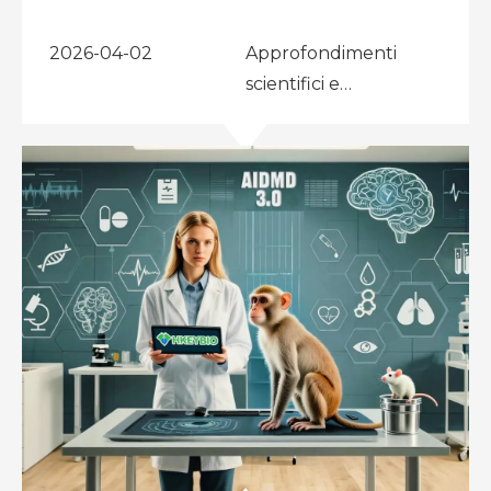
(NHP) al mondo dedicato alle malattie autoimmuni
e allergiche.
2026-04-02
Approfondimenti
scientifici e
pubblicazioni