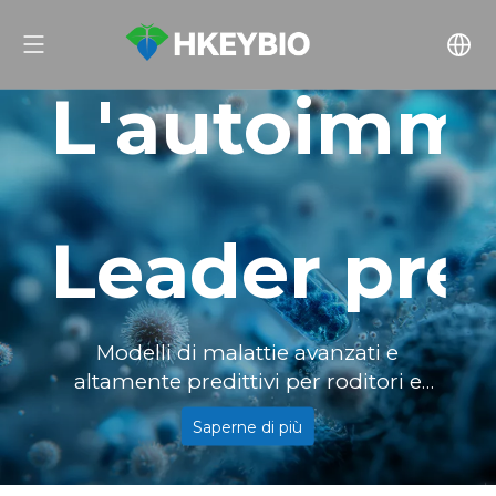
L'autoimmu
Leader prec
Modelli di malattie avanzati e
altamente predittivi per roditori e
NHP, a cui si affidano innovatori
Saperne di più
globali per oltre 500 richieste IND,
tutti conformi agli standard ISO 9001,