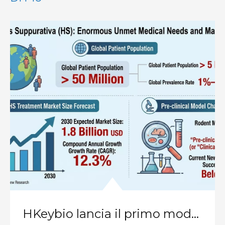
HKeybio lancia il primo modello NHP per l'idrosadenite suppurativa al mondo con elevata coerenza clinica per affrontare il collo di bottiglia globale della ricerca e sviluppo sui farmaci