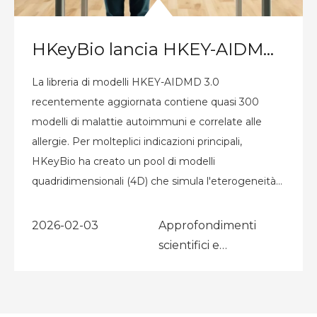
HKeyBio lancia HKEY-AIDMD 3.0, una piattaforma di prossima generazione per risolvere la sfida più difficile nello sviluppo di farmaci autoimmuni e allergici: ottimizzazione delle strategie di combinazione multi-target
La libreria di modelli HKEY-AIDMD 3.0
recentemente aggiornata contiene quasi 300
modelli di malattie autoimmuni e correlate alle
allergie. Per molteplici indicazioni principali,
HKeyBio ha creato un pool di modelli
quadridimensionali (4D) che simula l'eterogeneità
clinica, fornendo una piattaforma di selezione del
modello basata su meccanismi per l'eterogeneità
2026-02-03
Approfondimenti
clinica.
scientifici e
pubblicazioni