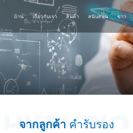
บ้าน
เกี่ยวกับเรา
สินค้า
สนับสนุน
ข่าว
แบบจำลองไพรเมตที่ไม่ใช่มนุ
บริการ
โมเดลสัตว์ฟันแทะ
ดาวน์โหลด
โมเดลเนื้อเยื่อมนุษย์และ Ex 
คำถามที่พบบ่อย
การประเมินประสิทธิภาพแบ
คำรับรองจากลูกค้
การแพทย์เฉพาะทางและไบโอ
การสนับสนุนการส่ง IND
จากลูกค้า
คำรับรอง