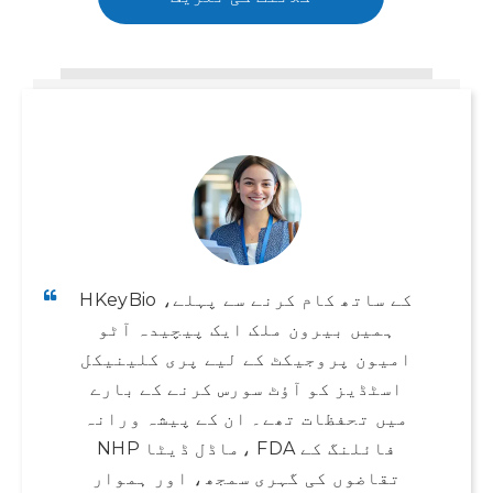
HKeyBio کے ساتھ کام کرنے سے پہلے،
ہمیں بیرون ملک ایک پیچیدہ آٹو
امیون پروجیکٹ کے لیے پری کلینیکل
اسٹڈیز کو آؤٹ سورس کرنے کے بارے
میں تحفظات تھے۔ ان کے پیشہ ورانہ
NHP ماڈل ڈیٹا، FDA فائلنگ کے
تقاضوں کی گہری سمجھ، اور ہموار