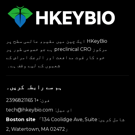
HKeyBio ایک چین میں مقیم، عالمی سطح پر
مرکوز preclinical CRO ہے جو خصوصی طور پر
خود کار قوت مدافعت اور الرجک امراض کے
شعبوں کے لیے وقف ہے۔
ہم سے رابطہ کریں۔
فون: +1 2396821165
ای میل:
tech@hkeybio.com
شامل کریں:
「134 Coolidge Ave, Suite
Boston site
2, Watertown, MA 02472」