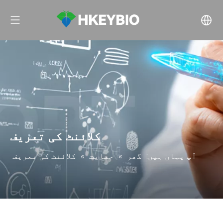
کلائنٹ کی تعریف
آپ یہاں ہیں:
گھر
»
حمایت
»
کلائنٹ کی تعریف