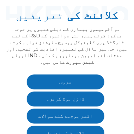
کلائنٹ کی
تعریفیں
ہم آٹومیمون بیماری کے ذیلی شعبوں پر توجہ
مرکوز کرتے ہیں، نئی دوائیوں کے R&D کے لیے
ٹارگٹڈ پری کلینیکل ریسرچ سلوشنز فراہم کرتے
ہیں، جس میں ماڈل کی تعمیر، افادیت کی تشخیص اور
مختلف آٹو امیون بیماریوں کے لیے IND ایپلی
کیشن سپورٹ شامل ہیں۔
سروس
ڈاؤن لوڈ کریں۔
اکثر پوچھے گئے سوالات
کلائنٹ کی تعریف