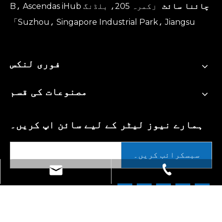
چائنا سائٹ
「کمرہ 205، بلڈنگ B، Ascendas iHub
Suzhou، Singapore Industrial Park، Jiangsu」
فوری لنکس
مصنوعات کی قسم
ہمارے نیوز لیٹر کے لیے سائن اپ کریں۔
سبسکرائب کریں۔
tech@hkeybio.com
+1 2396821165
+86- 18662276408
کاپی رائٹ ©
2026
HkeyBio. جملہ حقوق محفوظ