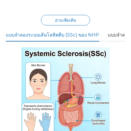
ของคุณ
อ่านเพิ่มเติม
แบบจำลองระบบเส้นโลหิตตีบ (SSc) ของ NHP
แบบจำลอง 