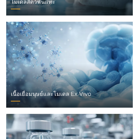
โมเดลสัตว์ฟันแทะ
เนื้อเยื่อมนุษย์และโมเดล Ex Vivo