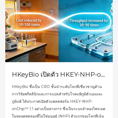
HKeyBio เปิดตัว HKEY-NHP-onChip™ 1.1: โมเดล NHP ในหลอดทดลอง ตัวแรกของโลกสำหรับโรคแพ้ภูมิตัวเองและภูมิแพ้
HKeyBio ซึ่งเป็น CRO ชั้นนำระดับโลกที่เชี่ยวชาญด้าน
การวิจัยพรีคลินิกและการแปลสำหรับโรคแพ้ภูมิตัวเองและ
ภูมิแพ้ ได้ประกาศเปิดตัวแพลตฟอร์ม HKEY-NHP-
onChip™ 1.1 อย่างเป็นทางการ ซึ่งเป็นระบบจำลองไพรเมต
ในหลอดทดลองที่ไม่ใช่มนุษย์ (NHP) ตัวแรกของโลกที่เน้น