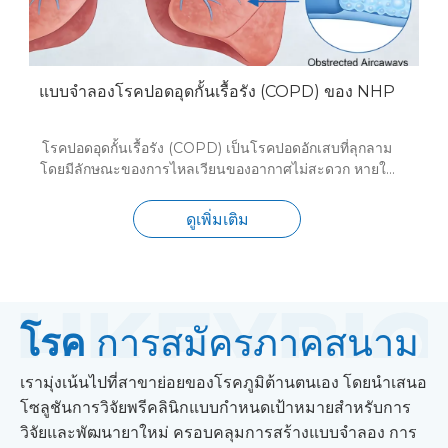
แบบจำลองโรคปอดอุดกั้นเรื้อรัง (COPD) ของ NHP
โรคปอดอุดกั้นเรื้อรัง (COPD) เป็นโรคปอดอักเสบที่ลุกลาม
โดยมีลักษณะของการไหลเวียนของอากาศไม่สะดวก หายใจ
ลำบาก ไอ และมีเสมหะ ซึ่งส่วนใหญ่เกิดจากการสัมผัสกับ
ควันบุหรี่เป็นเวลานาน HKeyBio นำเสนอแบบจำลอง
ดูเพิ่มเติม
NHP COPD ที่ได้รับการตรวจสอบอย่างดี ซึ่งเกิดจากการ
สัมผัสควันบุหรี่เรื้อรัง แบบจำลองนี้สรุปคุณลักษณะสำคัญ
ของปอดอุดกั้นเรื้อรังของมนุษย์ รวมถึงการอักเสบของทาง
เดินหายใจ (นิวโทรฟิเลียใน BALF) การทำงานของปอดลด
ลง และการเปลี่ยนแปลงของถุงลมโป่งพองที่ตรวจพบโดย
โรค
การสมัครภาคสนาม
การถ่ายภาพซีที โดยเป็นแพลตฟอร์มที่แข็งแกร่งสำหรับการ
ทดสอบประสิทธิภาพพรีคลินิกของการรักษาโรคปอดอุดกั้น
เรื้อรังแบบใหม่
เรามุ่งเน้นไปที่สาขาย่อยของโรคภูมิต้านตนเอง โดยนำเสนอ
โซลูชันการวิจัยพรีคลินิกแบบกำหนดเป้าหมายสำหรับการ
วิจัยและพัฒนายาใหม่ ครอบคลุมการสร้างแบบจำลอง การ