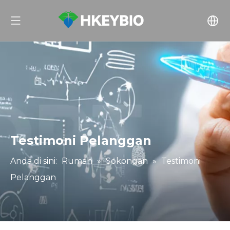
Testimoni Pelanggan
Anda di sini:
Rumah
»
Sokongan
»
Testimoni
Pelanggan