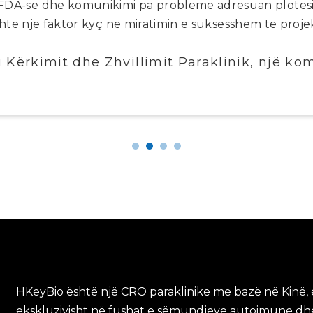
 FDA-së dhe komunikimi pa probleme adresuan plotësis
shte një faktor kyç në miratimin e suksesshëm të proj
 i Kërkimit dhe Zhvillimit Paraklinik, një 
HKeyBio është një CRO paraklinike me bazë në Kinë, e
ekskluzivisht në fushat e sëmundjeve autoimune dhe