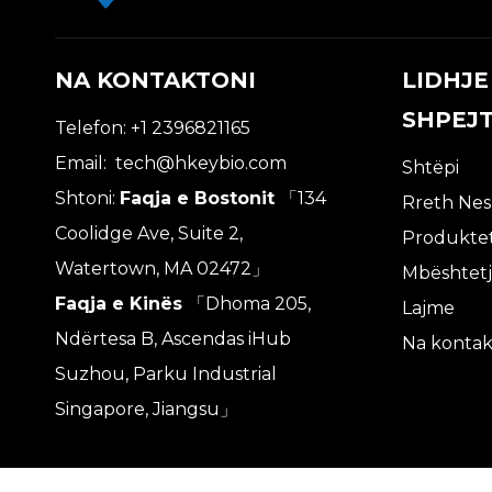
NA KONTAKTONI
LIDHJE
SHPEJ
Telefon: +1 2396821165
Email:
tech@hkeybio.com
Shtëpi
Shtoni:
Faqja e Bostonit
「134
Rreth Ne
Coolidge Ave, Suite 2,
Produkte
Watertown, MA 02472」
Mbështet
Faqja e Kinës
「Dhoma 205,
Lajme
Ndërtesa B, Ascendas iHub
Na kontak
Suzhou, Parku Industrial
Singapore, Jiangsu」