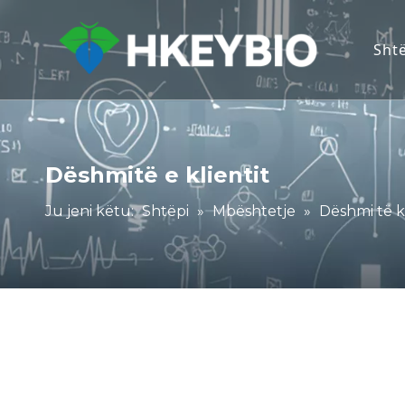
Sht
Dëshmitë e klientit
Ju jeni këtu:
Shtëpi
»
Mbështetje
»
Dëshmi të kl