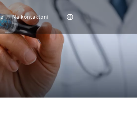
me
Na kontaktoni
NHP).
Vivo
t
it
kues