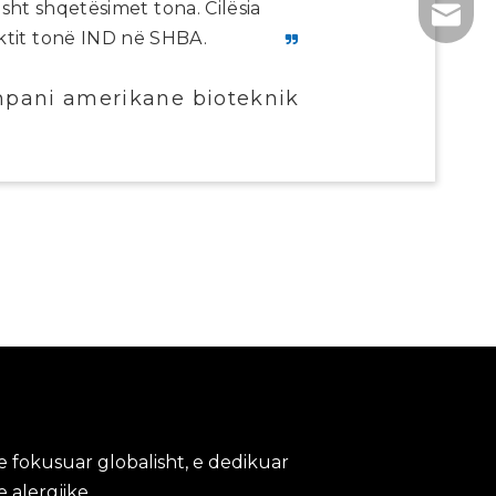
ht shqetësimet tona. Cilësia
+86- 1
tech@h
ektit tonë IND në SHBA.
kompani amerikane bioteknike
 fokusuar globalisht, e dedikuar
 alergjike.