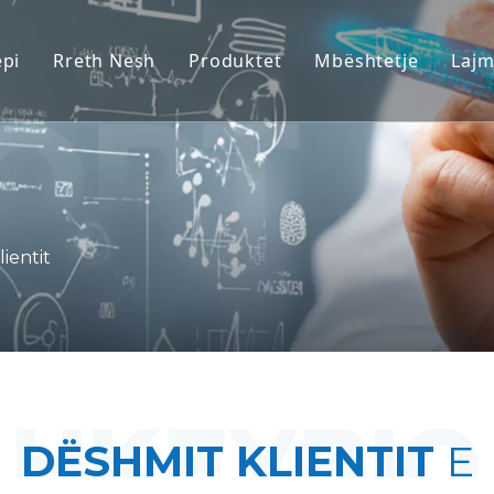
ëpi
Rreth Nesh
Produktet
Mbështetje
Laj
Modelet e Primatit Jo-Njerëzor (
Shërbimi
Modelet e kafshëve të brejtësve
Shkarkoni
Indet Njerëzore dhe Modelet Ex 
FAQ
Vlerësimi i Integruar i Efikasiteti
Dëshmitë e klient
ientit
Mjekësi Përkthimore dhe Biomar
Mbështetja e dorëzimit të IND
DËSHMIT KLIENTIT
E