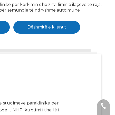
ke për kërkimin dhe zhvillimin e ilaçeve të reja,
ND për sëmundje të ndryshme autoimune.
Dëshmitë e klientit
e studimeve paraklinike për
+1 2396
elit NHP, kuptimi i thellë i