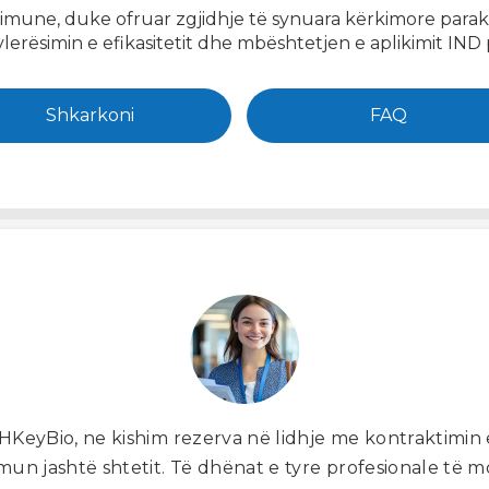
e, duke ofruar zgjidhje të synuara kërkimore paraklini
erësimin e efikasitetit dhe mbështetjen e aplikimit I
Shkarkoni
FAQ
KeyBio, ne kishim rezerva në lidhje me kontraktimin 
un jashtë shtetit. Të dhënat e tyre profesionale të mod