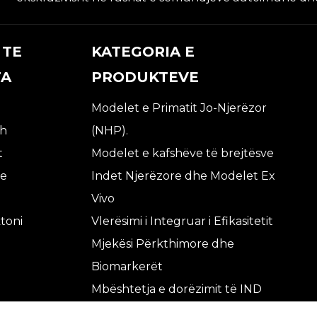
 TE
KATEGORIA E
TA
PRODUKTEVE
Modelet e Primatit Jo-Njerëzor
sh
(NHP).
t
Modelet e kafshëve të brejtësve
je
Indet Njerëzore dhe Modelet Ex
Vivo
toni
Vlerësimi i Integruar i Efikasitetit
Mjekësi Përkthimore dhe
Biomarkerët
Mbështetja e dorëzimit të IND