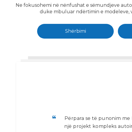
Ne fokusohemi në nënfushat e sëmundjeve autoimun
duke mbuluar ndërtimin e modeleve, vl
Shërbimi
Përpara se të punonim me H
një projekt kompleks autoim